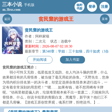
三本小说
手机版
临时
登录
注册
书架
m.3bxs.com
贫民窟的游戏王
返回
菜单
贫民窟的游戏王
作者：阿梓家喵
类别：二次元
状态：连载中
更新时间：2026-08-07 02:18:30
最新章节：
第340章：学姐：三十如狼，四十如虎（3合
1求月票）
开始阅读
加入书架
贫民窟的游戏王简介：
弱小可怜又无助，低星低攻又低防。在人均决斗脑的世界，什么
效果都没有的凡骨怪兽，被当做了毫无用处的杂鱼。“天野先生，您身
为塔内积分排名第一的决斗者，却坚定选择杂鱼怪兽来进行战斗，一
定有着非常深刻的用意吧！”“嗯……如果有钱，谁不想用稀有卡牌
呢。”动画里都是骗人的，垃圾堆里根本捡不出一套废二，只能捡到凡
骨怪兽。什么，你说卡组里的青眼白龙，黑魔导，新宇侠？他们三不
都是凡骨嘛。【游戏王原创世界观，魂系打牌，拒绝说书。】...