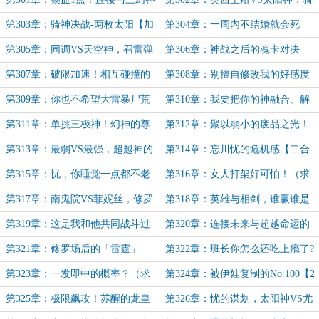
的对决骑乘【加更求月票！】
神之战！【8K加更】
第303章：骑神决战-两枚太阳【加
第304章：一周内不结婚就会死
更求月票】
【求月票】
第305章：同调VS天空神，召雷弹
第306章：神战之后的魂卡对决
轰炸的骑乘
【加更求月票】
第307章：破限加速！相互碰撞的
第308章：别擅自修改我的好感度
灵魂【万字加更】
啊！【月初求月票】
第309章：你也不希望大雷暴尸荒
第310章：我要把你的神融合、解
野吧【3合1】
放！【7K加更】
第311章：单挑三极神！幻神的尊
第312章：聚以弱小的废品之光！
严【加更求月票】
【加更求月票】
第313章：最弱VS最强，超越神的
第314章：忘川忧的危机感【二合
同调群星【万字加更】
一】
第315章：忧，你睡觉一点都不老
第316章：女人打架好可怕！（求
实（求月票）
月票）
第317章：南鬼院VS菲妮丝，修罗
第318章：英雄与相剑，谁赢谁是
场之战（求月票）
正牌女友【7K加更求票】
第319章：这是我和他共同战斗过
第320章：连接未来与超越命运的
的证明！（求月票）
最终一击（求月票）
第321章：修罗场后的「雷霆」
第322章：班长你怎么还吃上瘾了?
（求月票）
第323章：一发即中的概率？（求
第324章：被伊娃复制的No.100【2
月票）
合1】
第325章：极限飙攻！苏醒的龙皇
第326章：忧的谋划，太阳神VS尤