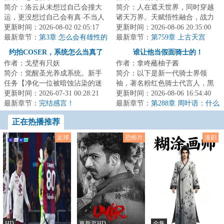
简介：洛云从未想过自己会撞大
简介：人在遮天世界，同时穿越
运，更没想过自己会有真·不当人
诸天万界。天赋悟性融合，战力
的一天。既然来到新大陆还成为
更新时间：2026-08-02 02:05:17
无限叠加。五倍同级战力，你说
更新时间：2026-08-06 20:35:00
了一条雄火龙...
最新章节：
第3章 怎么会有雄性的
我只是凡体而已...
最新章节：
第759章 上古天宫
龙长这样啊
约拍COSER，系统怎么当真了
谁让他当假面骑士的！
作者：戈壁有只妖
作者：拿咚蘸柚子酱
简介：觉醒圣光养成系统。新手
简介：以下是新一代骑士界领
任务【净化一位被暗蚀沾染的迷
袖，著名粉红色骑士代言人，黑
茫修女。】丁衡拿起相机来到漫
更新时间：2026-07-31 00:28:21
榜投票独断万古假面骑士帝骑先
更新时间：2026-08-06 16:54:40
展：Cos小姐姐...
最新章节：
完结感言！
生，于联邦最不受...
最新章节：
第288章 周叶语：什么
叫我这个反派要打地狱难度？
正在热播推荐
足球
恐怖片
漫剧
HD
更新至HD
全集