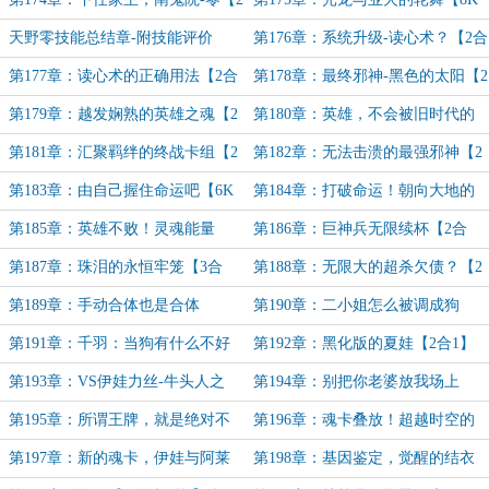
合1】
加更求月票】
天野零技能总结章-附技能评价
第176章：系统升级-读心术？【2合
1】
第177章：读心术的正确用法【2合
第178章：最终邪神-黑色的太阳【2
1】
合1】
第179章：越发娴熟的英雄之魂【2
第180章：英雄，不会被旧时代的
合1】
亡魂困住
第181章：汇聚羁绊的终战卡组【2
第182章：无法击溃的最强邪神【2
合1】
合1】
第183章：由自己握住命运吧【6K
第184章：打破命运！朝向大地的
加更】
抽卡！【5K加更】
第185章：英雄不败！灵魂能量
第186章：巨神兵无限续杯【2合
MAX【6K加更】
1】
第187章：珠泪的永恒牢笼【3合
第188章：无限大的超杀欠债？【2
1】
合1】
第189章：手动合体也是合体
第190章：二小姐怎么被调成狗
【5k】
了？【三合一】
第191章：千羽：当狗有什么不好
第192章：黑化版的夏娃【2合1】
的！【二合一】
第193章：VS伊娃力丝-牛头人之
第194章：别把你老婆放我场上
战！【3合1】
【5K】
第195章：所谓王牌，就是绝对不
第196章：魂卡叠放！超越时空的
会让你失望【5K】
究极银河【6K加更】
第197章：新的魂卡，伊娃与阿莱
第198章：基因鉴定，觉醒的结衣