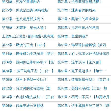
斗委员
第73章：究极的青眼融合
第74章：卡牌商城狠狠消费！
第75章：你就是杰克·阿特拉斯
第76章：通宵看片的后果
第77章：怎么老是我挨揍？
第78章：黑暗中的星尘爆发
第79章：闪耀吧，星光大道！
第80章：混沌中传承的意志
上架&三江感言+更新预告+悬赏规
第81章：星尘的遗产
则
第82章：燃烧的王者【2合1】
第83章：琳星瑶技能解锁【第四
更】
第84章：憧憬成为不动游星【第五
第85章：姐，你怎么还把我好感度
更】
弄没了【第六更】
第86章：我问你巴掌响不响？【第
第87章：退学决斗【第八更】
七更】
第88章： 斧王与电子龙【二合一】
第89章：电子龙超杀！【第十一
【第十更】
更】
第90章：能再上身我一次吗？
第91章：请狠狠操作我！【首订月
票悬赏中】
第92章：背后灵的远程连接【加
第93章：英雄VS英雄【二合一加
更】
更】
第94章：命运让我去战斗！【三合
第95章：不死！不灭！【加更求月
一加更】
票】
第96章：假面英雄分支解锁
第97章：这不成修罗场了吗？【求