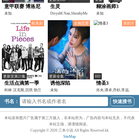
意甲联赛 博洛尼
生灵
糊涂画师3
亚vs都灵
未知
DivyaM.Nair,ShruthyMenon,
未知
苏迪普,赛亚米·
20231127
欧美剧
女频恋爱
喜剧片
更新至第21集
更新全集
HD
生活点滴第一季
诱他深陷
情圣3
科林·汉克斯,贝琪·勃兰
未知
肖央,谭卓,乔杉,常远,
特,詹姆斯·布洛林
张小婉,代乐乐,艾伦,
书名：
本站若有图片广告属于第三方接入，非本站所为，广告内容与本站无关，不代表
本站立场，请谨慎阅读。
Copyright © 2020 三本小说 All Rights Reserved.kk
SiteMap