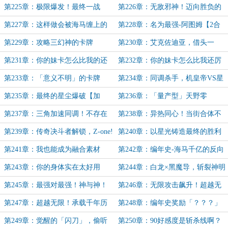
1】
【加更】
第225章：极限爆发！最终一战
第226章：无敌邪神！迈向胜负的
【加更】
终局
第227章：这样做会被海马缠上的
第228章：名为最强-阿图姆【2合
【2合1】
1】
第229章：攻略三幻神的卡牌
第230章：艾克佐迪亚，借头一
【5K】
用！【三合一】
第231章：你的妹卡怎么比我的还
第232章：你的妹卡怎么比我还厉
可爱【5K】
害【6K加更】
第233章：「意义不明」的卡牌
第234章：同调杀手，机皇帝VS星
【5K】
尘龙【5K5】
第235章：最终的星尘爆破【加
第236章：「量产型」天野零
更】
【5K】
第237章：三角加速同调！不存在
第238章：异热同心！当街合体不
于历史中的幻之王牌
太好吧【5K5】
第239章：传奇决斗者解锁，Z-one!
第240章：以星光铸造最终的胜利
【二合一】
【5K】
第241章：我也能成为融合素材
第242章：编年史-海马千亿的反向
吗？【5K】
背后灵【5K】
第243章：你的身体实在太好用
第244章：白龙×黑魔导，斩裂神明
了，天野！【5K】
【4K5】
第245章：最强对最强！神与神！
第246章：无限攻击飙升！超越无
【加更】
限大【2合1】
第247章：超越无限！承载千年历
第248章：编年史奖励「？？？」
史的一击！【加更】
海马濑人的赠礼【2合1】
第249章：觉醒的「闪刀」，偷听
第250章：90好感度是斩杀线啊？