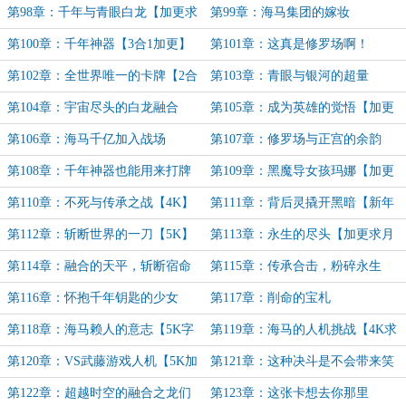
月票】
第98章：千年与青眼白龙【加更求
第99章：海马集团的嫁妆
月票】
第100章：千年神器【3合1加更】
第101章：这真是修罗场啊！
第102章：全世界唯一的卡牌【2合
第103章：青眼与银河的超量
1】
【5K】
第104章：宇宙尽头的白龙融合
第105章：成为英雄的觉悟【加更
【5K】
求月票】
第106章：海马千亿加入战场
第107章：修罗场与正宫的余韵
【4K】
第108章：千年神器也能用来打牌
第109章：黑魔导女孩玛娜【加更
【4K】
求月票】
第110章：不死与传承之战【4K】
第111章：背后灵撬开黑暗【新年
加更求月票】
第112章：斩断世界的一刀【5K】
第113章：永生的尽头【加更求月
票】
第114章：融合的天平，斩断宿命
第115章：传承合击，粉碎永生
【5K】
【5K加更求月票】
第116章：怀抱千年钥匙的少女
第117章：削命的宝札
【4K】
第118章：海马赖人的意志【5K字
第119章：海马的人机挑战【4K求
求月票】
月票】
第120章：VS武藤游戏人机【5K加
第121章：这种决斗是不会带来笑
更求月票】
容的【4K】
第122章：超越时空的融合之龙们
第123章：这张卡想去你那里