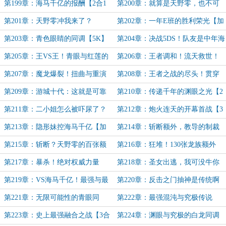
【二合一】
与天野【2合1】
第199章：海马千亿的报酬【2合1
第200章：就算是天野零，也不可
加更】
能一人把我们都杀光！【5K】
第201章：天野零冲我来了？
第202章：一年E班的胜利荣光【加
【5K】
更】
第203章：青色眼睛的同调【5K】
第204章：决战5DS！队友是中年海
马濑人？【三合一】
第205章：王VS王！青眼与红莲的
第206章：王者调和！流天救世！
激战【四合一】
【加更】
第207章：魔龙爆裂！扭曲与重演
第208章：王者之战的尽头！贯穿
的历史【5K】
千年的光芒【加更】
第209章：游城十代：这就是可靠
第210章：传递千年的渊眼之光【2
的队友吗？【2合1】
合1】
第211章：二小姐怎么被吓尿了？
第212章：炮火连天的开幕首战【3
【3合1】
合1】
第213章：隐形妹控海马千亿【加
第214章：斩断额外，教导的制裁
更】
之光【3合1】
第215章：斩断？天野零的百张额
第216章：狂堆！130张龙族额外
外【7K加更】
【3合1加更】
第217章：暴杀！绝对权威力量
第218章：圣女出逃，我可没牛你
【8K加更】
的卡啊【2合1】
第219章：VS海马千亿！最强与最
第220章：反击之门抽神是传统啊
强！【5K】
【三合一】
第221章：无限可能性的青眼同
第222章：最强混沌与究极传说
调！
【三合一】
第223章：史上最强融合之战【3合
第224章：渊眼与究极的白龙同调