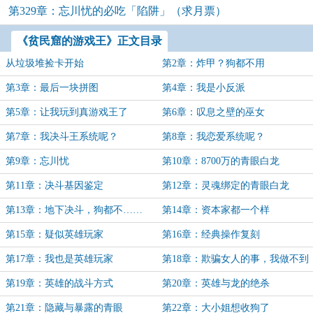
第329章：忘川忧的必吃「陷阱」（求月票）
《贫民窟的游戏王》正文目录
从垃圾堆捡卡开始
第2章：炸甲？狗都不用
第3章：最后一块拼图
第4章：我是小反派
第5章：让我玩到真游戏王了
第6章：叹息之壁的巫女
第7章：我决斗王系统呢？
第8章：我恋爱系统呢？
第9章：忘川忧
第10章：8700万的青眼白龙
第11章：决斗基因鉴定
第12章：灵魂绑定的青眼白龙
第13章：地下决斗，狗都不……
第14章：资本家都一个样
打！
第15章：疑似英雄玩家
第16章：经典操作复刻
第17章：我也是英雄玩家
第18章：欺骗女人的事，我做不到
第19章：英雄的战斗方式
第20章：英雄与龙的绝杀
第21章：隐藏与暴露的青眼
第22章：大小姐想收狗了