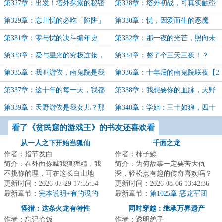
神话【7K加更求月票】
贝尔【7K决斗加更】
第327章：出发！塔外探索的秘密
第328章：塔外初战，可真实触碰
（求月票）
的夏娃【3合1】
第329章：忘川忧的必吃「陷阱」
第330章：忧，因爱而生的恶魔
（求月票）
（求月票）
第331章：零与忧的决斗编年史
第332章：那一夜的光芒，照向未
（8K加更求月票）
来（求月票）
第333章：爱与星光的究极连接，
第334章：整了个三天三夜！？
抵达结局的两人（求月票）
第335章：我叫游依，南鬼院是我
第336章：十年后的南鬼院咲夜【2
干妈，她还单身！
合1求月票】
第337章：这十年的每一天，我都
第338章：我想要你的血脉，天野
很想你（3合1求月票）
第339章：天野游依是我女儿？那
第340章：学姐：三十如狼，四十
卡组字段呢？（求月票）
如虎（3合1求月票）
看了《贫民窟的游戏王》的书友还喜欢看
从一人之下开始当狐仙
千面之龙
作者：指节发白
作者：柿子鲸
简介：在外面你喊我狐狸精，我
简介：为何故事一定要苦大仇
不挑你的理，可在这长白山地
深，轻松点有趣的传奇喜欢吗？
界，你该喊我什么？仙家！···这
更新时间：2026-07-29 17:55:54
今天，我是谁呢？是拯救王国的
更新时间：2026-08-06 13:42:36
是一只玄狐，...
最新章节：
完本说明+有的没的
英雄？是威胁时代...
最新章节：
第1025章 恶龙军团
怪猎：这条火龙有特性
同时穿越：继承万界遗产
作者：忘记恰饭
作者：透明鸽子