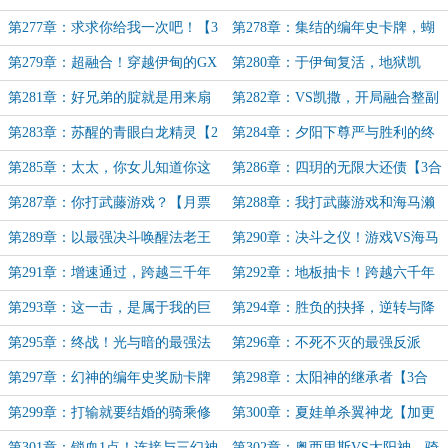
极！【2合1】
切【3合1】
第277章：求求你给我一次吧！【3
第278章：集结的编年史卡牌，蝴
合1】
蝶效应的开始【5K】
第279章：超融合！穿越伊甸的GX
第280章：于伊甸复活，地狱凯
决斗者们【4合1加更】
撒！【悬赏求月票】
第281章：好兄弟的腚就是用来扇
第282章：VS凯撒，开局融合整副
的【月票悬赏中】
卡组！【悬赏求月票】
第283章：苏醒的青眼白龙精灵【2
第284章：夕阳下尊严与胜利的终
合1加更】
结光芒【悬赏求月票】
第285章：太太，你女儿知道你这
第286章：四玥的无限大还债【3合
样做吗【悬赏求月票】
1、悬赏月票中！】
第287章：你打武藤游戏？【月票
第288章：我打武藤游戏和海马濑
悬赏加更】
人？【悬赏求月票】
第289章：以最强决斗唤醒法老王
第290章：决斗之仪！游戏VS海马
的灵魂【3合1】
VS天野【5合1】
第291章：增速通过，跨越三千年
第292章：地板抽卡！跨越六千年
的同步【悬赏求月票】
的战斗记忆【悬赏求月票】
第293章：这一击，是属于我的巨
第294章：胜负的抉择，逆转与降
神兵！【7K加更】
临的王【加更求月票】
第295章：终战！光与暗的最强法
第296章：不死不灭的最强反派
老王【万字加更求月票】
【8K加更求月票】
第297章：幻神的编年史奖励卡牌
第298章：太阳神的继承者【3合
【5K】
1】
第299章：打输就要结婚的骑乘修
第300章：夏娃单杀翼神龙【加更
罗场【3合1】
求月票】
第301章：锁血1点！连接与三幻神
第302章：奥西里斯VS太阳神，骑