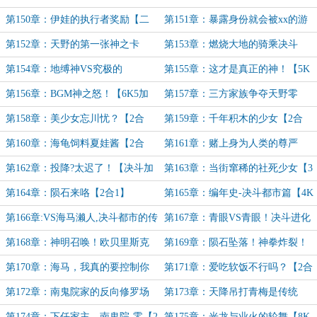
加更】
决战加更】
第150章：伊娃的执行者奖励【二
第151章：暴露身份就会被xx的游
合一】
戏【二合一】
第152章：天野的第一张神之卡
第153章：燃烧大地的骑乘决斗
【二合一加更】
【二合一】
第154章：地缚神VS究极的
第155章：这才是真正的神！【5K
D【4K】
加更】
第156章：BGM神之怒！【6K5加
第157章：三方家族争夺天野零
更】
【5K】
第158章：美少女忘川忧？【2合
第159章：千年积木的少女【2合
1】
1】
第160章：海龟饲料夏娃酱【2合
第161章：赌上身为人类的尊严
1】
【5K】
第162章：投降?太迟了！【决斗加
第163章：当街窜稀的社死少女【3
更】
合1】
第164章：陨石来咯【2合1】
第165章：编年史-决斗都市篇【4K
加更】
第166章:VS海马濑人,决斗都市的传
第167章：青眼VS青眼！决斗进化
说【2合1】
的未来【4K加更】
第168章：神明召唤！欧贝里斯克
第169章：陨石坠落！神拳炸裂！
的巨神兵！【2合1】
【完整决斗加更】
第170章：海马，我真的要控制你
第171章：爱吃软饭不行吗？【2合
了！【5K章】
1】
第172章：南鬼院家的反向修罗场
第173章：天降吊打青梅是传统
【2合1加更】
吗？【3合1加更】
第174章：下任家主，南鬼院-零【2
第175章：光龙与业火的轮舞【8K