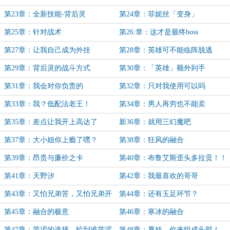
第23章：全新技能-背后灵
第24章：菲妮丝「变身」
第25章：针对战术
第26:章：这才是最终boss
第27章：让我自己成为外挂
第28章：英雄可不能临阵脱逃
第29章：背后灵的战斗方式
第30章：「英雄」额外到手
第31章：我会对你负责的
第32章：只对我使用可以吗
第33章：我？低配法老王！
第34章：男人再穷也不能卖
第35章：差点让我开上高达了
新36章：就用三幻魔吧
第37章：大小姐你上瘾了嘿？
第38章：狂风的融合
第39章：昂贵与廉价之卡
第40章：布鲁艾斯歪头多拉贡！！
第41章：天野汐
第42章：我最喜欢的哥哥
第43章：又怕兄弟苦，又怕兄弟开
第44章：还有玉足环节？
路虎
第45章：融合的极意
第46章：寒冰的融合
第47章：苦涩的选择，轮到谁苦涩
第48章：夏娃，你来组成头部！