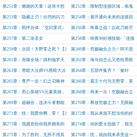
的秘密【3合1】
【2合1】
第251章：燃烧的天童！这张卡想
第252章：限制型连接区域，南鬼
去你那边【5K】
院雪姬【3合1】
第253章：隐藏之刃！出窍的闪刀
第254章：展开通向未来的连接回
【3合1】
路【2合1】
第255章：羁绊合体-『交闪零式』
第256章：终幕之战！以此刀斩尽
【3合1加更】
烈火【加更】
第257章：第二张圣女
第258章：咲夜90好感技能-「连接
未来的究极回路」【3合1】
第259章：次回！天野零之死？【2
第260章：究极融合之力！阿不思
合1】
的落胤【4合1】
第261章：吞噬全场！俱利伽罗天
第262章：海马你怎么又垫给黑暗
童【加更】
大法师了？【2合1】
第263章：黑暗大法师VS黑暗大法
第264章：五部件集齐？「被封
师，意义不明的卡牌【3合1】
印」的究极融合！【加更】
第265章：尊严一击！幻之召唤神
第266章：霸王十代与天野零，英
VS究极封印神
雄的诀别【2合1】
第267章：邪心英雄VS元素英雄，
第268章：再来一次！究极融合之
暗与光的交锋【3合1】
力！【3合1】
第269章：超融合，连决斗者都能
第270章：释放究极之力！无限融
融！【3合1】
合的英雄之魂【4合1】
第271章：忧：我爱你啊，零！【2
第272章：我从来就不想当你的好
合1】
兄弟【2合1】
第273章：我愿意给你我所拥有的
第274章：你的爱太扭曲了，我无
一切【5K】
法接受【5K5加更】
第275章：为了胜利，无所不用其
第276章：忧，就由我来承受这一