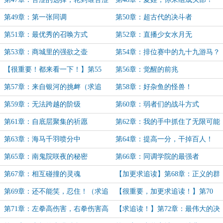
了？
第49章：第一张同调
第50章：超古代的决斗者
第51章：最优秀的召唤方式
第52章：直播少女水月无
第53章：商城里的强欲之壶
第54章：排位赛中的九十九游马？
【很重要！都来看一下！】第55
第56章：觉醒的前兆
章：融合与同调（求追读）
第57章：来自银河的挑衅（求追
第58章：好杂鱼的怪兽！
读）
第59章：无法跨越的阶级
第60章：弱者们的战斗方式
第61章：自底层聚集的祈愿
第62章：我的手中抓住了无限可能
性
第63章：海马千羽喷分中
第64章：提高一分，干掉百人！
第65章：南鬼院咲夜的秘密
第66章：同调学院的最强者
第67章：相互碰撞的灵魂
【加更求追读】第68章：正义的群
殴！
第69章：还不能笑，忍住！（求追
【很重要，加更求追读！】第70
读）
章：欧贝里斯克的一拳
第71章：左拳高伤害，右拳伤害高
【求追读！】第72章：最伟大的决