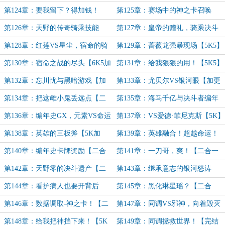
【6K加更求月票】
【4K】
第124章：要我留下？得加钱！
第125章：赛场中的神之卡召唤
【5K字加更】
【4K】
第126章：天野的传奇骑乘技能
第127章：皇帝的赠礼，骑乘决斗
【5K5加更】
开始！【4K】
第128章：红莲VS星尘，宿命的骑
第129章：蔷薇龙强暴现场【5K5】
乘【4K加更】
第130章：宿命之战的尽头【6K5加
第131章：给我狠狠的用！【5K5】
更】
第132章：忘川忧与黑暗游戏【加
第133章：尤贝尔VS银河眼【加更
更】
完结决斗】
第134章：把这雌小鬼丢远点【二
第135章：海马千亿与决斗者编年
合一】
史【5K5加更】
第136章：编年史GX，元素VS命运
第137章：VS爱德·菲尼克斯【5K】
【5K】
第138章：英雄的三板斧【5K加
第139章：英雄融合！超越命运！
更】
【加更完结决斗】
第140章：编年史卡牌奖励【二合
第141章：一刀哥，爽！【二合一
一】
加更】
第142章：天野零的决斗遗产【二
第143章：继承意志的银河怒涛
合一加更】
【完结决斗加更】
第144章：看护病人也要开背后
第145章：黑化琳星瑶？【二合
灵？【加更】
一】
第146章：数据调取-神之卡！【二
第147章：同调VS邪神，向着毁灭
合一】
的未来【5K加更】
第148章：给我把神挡下来！【5K
第149章：同调拯救世界！【完结