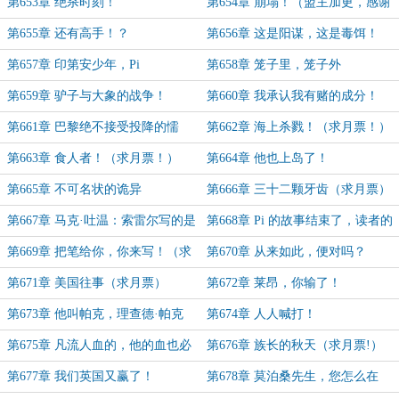
主）
生！
动！
第653章 绝杀时刻！
第654章 崩塌！（盟主加更，感谢
书友「跃马天山」！）
第655章 还有高手！？
第656章 这是阳谋，这是毒饵！
第657章 印第安少年，Pi
第658章 笼子里，笼子外
第659章 驴子与大象的战争！
第660章 我承认我有赌的成分！
第661章 巴黎绝不接受投降的懦
第662章 海上杀戮！（求月票！）
夫！
第663章 食人者！（求月票！）
第664章 他也上岛了！
第665章 不可名状的诡异
第666章 三十二颗牙齿（求月票）
第667章 马克·吐温：索雷尔写的是
第668章 Pi 的故事结束了，读者的
我的哈克！
还没有
第669章 把笔给你，你来写！（求
第670章 从来如此，便对吗？
月票！）
第671章 美国往事（求月票）
第672章 莱昂，你输了！
第673章 他叫帕克，理查德·帕克
第674章 人人喊打！
第675章 凡流人血的，他的血也必
第676章 族长的秋天（求月票!）
被人所流
第677章 我们英国又赢了！
第678章 莫泊桑先生，您怎么在