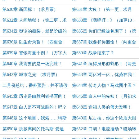
一）
第630章 新国标！（求月票）
第631章 大疫！（第一更，求月
票！）
第632章 人间地狱！（第二更，求
第633章 《我呼吁！》（加更10，
月票！）
求月票）
第634章 舆论的撕裂，就是阶级的
第635章 你们已经被包围了！（第
撕裂
二更，求月票！）
第636章 以生命为誓！（四更合
第637章 我要和你赌命！（两更合
一，万字大章，求月票！）
一）
第639章 警惕海量个例！（万字大
第639章 战争结束了？
章，求月票！）
第640章 我需要的是一场完胜！
第641章 练得身形似鹤形！（两更
合一，月末求票！）
第642章 城市之光!（求月票）
第643章 两亿对一亿，优势在我！
二月份总结，番外预告，并不请假
第644章 传奇人物？马戏团小丑？
（求月票）
第645章 历史是由胜利者书写的！
第646章 白人中的先知！（月初求
票）
第647章 白人是不可战胜的！吗？
第648章 造福人类的伟大发明！
第648章 这个项目，我索……特斯
第649章 尼古拉，你这个浓眉大眼
拉投了！（感谢「跃马天山」的盟
的也背叛革命了？
第650章 挑拨离间的托马斯·爱迪
第652章 口胡！电流推动？磁场转