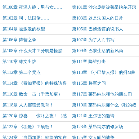
个月票）
（求个月票）
第100章 夜深人静，男与女……
第101章 沙尔庞捷被莱昂纳尔开窍
（求个月票）
了
第102章 呵，法国佬……
第103章 这是法国人的日常
第104章 被激发的欲望
第105章 巴黎酒馆的说书人
第106章 阵营之争
第107章 为了人而书写
第108章 什么天才？分明是怪胎
第109章 巴黎生活的新风尚
秀！
第110章 雄文出炉
第111章 降维打击
第112章 第二个卖点
第113章 《小巴黎人报》的抖M曲
线
第114章 《费加罗报》的特殊访客
第115章 将军之问
第116章 致命一击（千票加更）
第117章 莱昂纳尔和他的朋友们
第118章 人人都该受教育！
第119章 莱昂纳尔懂什么《我的叔
叔于勒》？
第120章 惊喜……惊吓之夜！（感
第121章 王尔德的邀请
谢冥灰混沌的盟主）
第122章 《项链》？项链！
第123章 莱昂纳尔的修罗场
第124章 （自罚加更）她给的实在
第125章 女人间的战争