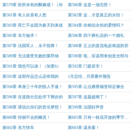
第579章 前所未有的酥麻感！（补
第580章 这是一场完胜！
更5）
第581章 有人欢喜有人愁
第582章 这，才是真正的永恒！
第583章 死亡不会因为春天到来就
第584章 你相信永恒的爱情吗？
停下脚步！
第585章 东方秘术！
第586章 四个葬礼后的一个婚礼
第587章 法国军人，永不投降！
第588章 正义的直流电必将战胜邪
恶的交流电！
第589章 无法接受失败的莱昂纳
第590章 电，应该用来创造光明与
尔！
希望！（加更5）
第591章 我也可以谈！（加更6）
第592章 门庭若市！
第593章 这部作品怎么还有我的
1月总结，月票番外预告
事？
第594章 单身三十年的惊人手速！
第595章 让点燃香烟变得足够合
理！
第596章 在道路分岔处停下脚步的
第597章 这题超纲了！
人
第598章 请说出你们的音乐梦想！
第599章 法国好声音
第600章 徘徊不去的幽灵！
第601章 只有一枝花开放的季节，
那不是春天
第602章 东方快车
第603章 谋杀案！