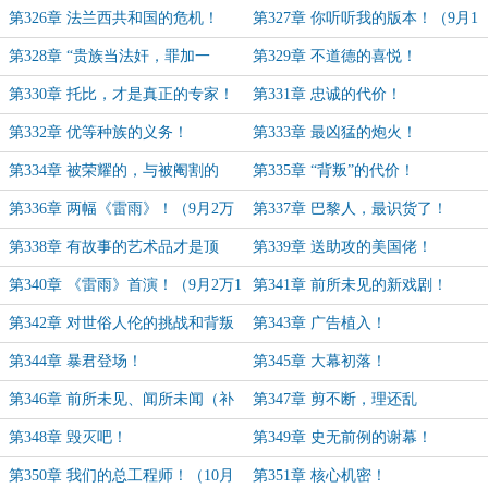
第326章 法兰西共和国的危机！
第327章 你听听我的版本！（9月1
万9千票加更）
第328章 “贵族当法奸，罪加一
第329章 不道德的喜悦！
等！”
第330章 托比，才是真正的专家！
第331章 忠诚的代价！
第332章 优等种族的义务！
第333章 最凶猛的炮火！
第334章 被荣耀的，与被阉割的
第335章 “背叛”的代价！
第336章 两幅《雷雨》！（9月2万
第337章 巴黎人，最识货了！
票加更）
第338章 有故事的艺术品才是顶
第339章 送助攻的美国佬！
级！
第340章 《雷雨》首演！（9月2万1
第341章 前所未见的新戏剧！
千票加更）
第342章 对世俗人伦的挑战和背叛
第343章 广告植入！
第344章 暴君登场！
第345章 大幕初落！
第346章 前所未见、闻所未闻（补
第347章 剪不断，理还乱
更）
第348章 毁灭吧！
第349章 史无前例的谢幕！
第350章 我们的总工程师！（10月
第351章 核心机密！