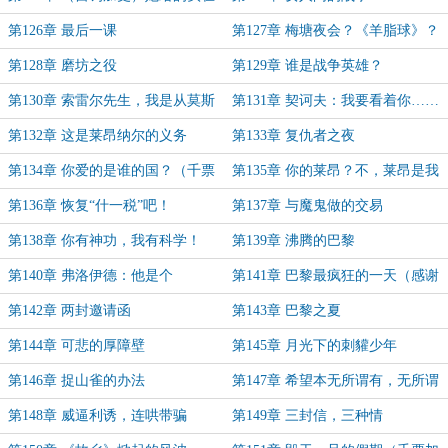
太多了！
第126章 最后一课
第127章 梅塘夜会？《羊脂球》？
第128章 磨坊之役
第129章 谁是战争英雄？
第130章 索雷尔先生，我是从莫斯
第131章 契诃夫：我要看着你……
科来的……
第132章 这是莱昂纳尔的义务
第133章 复仇者之夜
第134章 你爱的是谁的国？（千票
第135章 你的莱昂？不，莱昂是我
加更）
的！
第136章 恢复“什一税”吧！
第137章 与魔鬼做的交易
第138章 你有神功，我有科学！
第139章 沸腾的巴黎
第140章 弗洛伊德：他是个
第141章 巴黎最疯狂的一天（感谢
被“性”所驱动的人啊！
冥灰混沌的盟主！）
第142章 两封邀请函
第143章 巴黎之夏
第144章 可悲的厚障壁
第145章 月光下的刺貛少年
第146章 捉山雀的办法
第147章 希望本无所谓有，无所谓
无
第148章 威逼利诱，连哄带骗
第149章 三封信，三种情