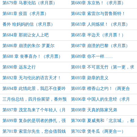
这？
第679章 马赛沦陷（求月票）
第680章 东京热！（求月票）
第681章 疫苗（求月票）
第682章 索雷尔与普鲁斯特！
番外 给妈妈的信（求月票）
第683章 人间炼狱！（求月票）
第684章 那就让女人上吧
第685章 半边天（求月票！）
第686章 崩溃的朱尔·罗夏尔
第687章 崩溃的巴黎（求月票）
第688 章 丧事喜办！（求月票）
第689章 你不一样……
第690章 远东之行
第691章 不可居无竹（第一更，求
月票！）
第692章 无与伦比的语言天才！
第693章 勋章的意义
第694章 此情此景，我忍不住要吟
第695章 檀香山之约！（两更合
诗一首！
一，求月票）
三月份总结，四月份展望，番外预
第696章 中国人的生意经（求月
告
票）
第697章 茂宜岛来了个年轻人（月
第698章 天真的陈家兄弟
初求票）
第699章 复杂的是弱者的挣扎，强
第700章 夏威夷和「北京城」，都
者只需要一招！
来了新客人
第701章 索雷尔先生，您会借我钱
第702章 煲冬瓜（两更合一）