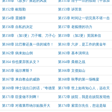
第150章 《故乡》掀起的风波
第151章 毁于一旦的假期（千票加
更）
第152章 献殷勤
第153章 诉苦衷
第154章 震撼弹
第155章 时间让一切完美不堪一击
第156章 自私的决定
第157章 老狐狸的功力
第158章 （加1更）刀子嘴、刀子心
第159章 （加2更）英国来信
第160章 比巴黎还臭一倍的城市！
第161章 六岁，是工作的黄金年
龄！
第162章 病来如山倒
第163章 基本演绎法
第164 你也要弃医从文？
第164章 粪都之战
第165章 福尔摩斯？
第166章 文债如山
第167章 来自教会的威胁
第168章 秋季的第一场晚宴
第169章 绅士说出口的话，“夸德里
第170章 世上如有知心人，远在天
伽”都追不回来
边也比邻
第171章 臣妾做不到啊！
第172章 妓院，我是在妓院发现他
的！
第173章 对着莱昂纳尔贴脸开大
第174章 索雷尔先生，您这是敲