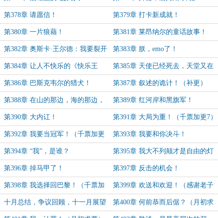
第378章 请愿信！
第379章 打卡新成就！
第380章 一片狼藉！
第381章 莱昂纳尔的童话故事！
（千票加更6）
第382章 奥斯卡·王尔德：我要裂开
第383章 朕，emo了！
了！
第384章 让人不快乐的《快乐王
第385章 天使已经死去，天堂又在
子》！
哪里？
第386章 巴斯克韦尔的猎犬！
第387章 叙述的诡计！（补更）
第388章 在山的那边，海的那边，
第389章 红河岸和黑旗军！
有一群……
第390章 大内讧！
第391章 大局为重！（千票加更7）
第392章 我要当冠军！（千票加更
第393章 我要和你决斗！
8）
第394章 “我”，是谁？
第395章 我大不列颠才是自由的灯
塔！
第396章 掉马甲了！
第397章 反击的机会！
第398章 我选择回巴黎！（千票加
第399章 欢送和欢迎！（感谢老子
更9）
当年饱经惯的盟主）
十月总结，争议回顾，十一月展望
第400章 何前恭而后倨？（月初求