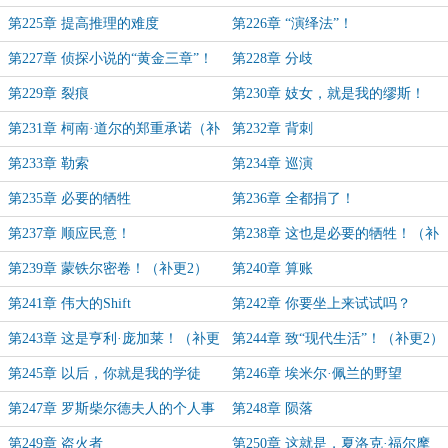
作家了！
第225章 提高推理的难度
第226章 “演绎法”！
第227章 侦探小说的“黄金三章”！
第228章 分歧
第229章 裂痕
第230章 妓女，就是我的缪斯！
第231章 柯南·道尔的郑重承诺（补
第232章 背刺
更）
第233章 勒索
第234章 巡演
第235章 必要的牺牲
第236章 全都捐了！
第237章 顺应民意！
第238章 这也是必要的牺牲！（补
更1）
第239章 蒙铁尔密卷！（补更2）
第240章 算账
第241章 伟大的Shift
第242章 你要坐上来试试吗？
第243章 这是亨利·庞加莱！（补更
第244章 致“现代生活”！（补更2）
1）
第245章 以后，你就是我的学徒
第246章 埃米尔·佩兰的野望
了！
第247章 罗斯柴尔德夫人的个人事
第248章 陨落
务
第249章 盗火者
第250章 这就是，夏洛克·福尔摩