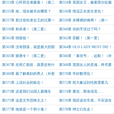
第553章 心怀邪念者蒙羞！（第二
第554章 英国女王，被索雷尔征服
更，求月票）
了！（补更1）
第555章 他，现在被关在哪里？
第556章 情况正在发生变化！
第557章 新沙皇给老女王的沉重一
第558章 赤裸裸的侮辱！（第一
击！
更）
第559章 刺杀者！（第二更）
第560章 你的手洗过了吗？
第561章 猜疑链！
第562章 苏醒！（第一更）
第563章 没有阴谋，就是最大的阴
第564章 OLD LADY MUST DIE！
谋！
（第一更）
第565章 驱逐令！（第二更）
第566章 「泰坦号」，起航！（补
更1）
第567章 在死亡面前，真爱还有什
第568章 英国女人的灵魂，终究要
么意义？
靠法国男人来拯救！
第569章 最了解寡妇的男人（补更
第570章 学好数理化！
2）
第571章 上流社会的标志！
第572章 把大象运到伦敦需要几
步？（补更 4）
第573章 还是我们法国人最懂生
第574章 雅克，斯洛伐克……
活！
第575章 这是文学恐怖主义！
第576章 我应该在车底，不应该在
车里……
第577章 他就是一个胆小鬼！
第578章 绅士们先走！