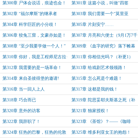
好！
第300章 尸体会说话，痕迹也会！
第301章 这篇小说，叫做“四签
名”！
第302章 “福尔摩斯”的继承者
第303章 我们需要一个“莫里亚
蒂”（9月1万6千票加更）
第304章 科学巨匠的小分歧！
第305章 片刻安宁……
第306章 狡兔三窟，文豪亦如是！
第307章 月亮和六便士（9月1万7千
票加更）
第308章 “至少我要学做一个人！”
第309章 《血字的研究》落下帷幕
第310章 你好，我是工程师尼古拉·
第311章 你相信光吗？（补更1）
特斯拉！
第312章 我需要的是一场革命！
第313章 给戏剧艺术领领路！
（补更2）
第314章 来自圣彼得堡的邀请!
第315章 怎么死是个难题！
第316章 当一回人上人
第317章 这都是我的钱！
第318章 巧合而已
第319章 陀思妥耶夫斯基之死（补
更3）
第320章 意外的访客
第321章 独家授权！
第322章 我辞职了！
第323章 《茶馆》？——《咖啡
馆》！（9月1万8千票加更）
第324章 狂热的巴黎，狂热的伦敦
第325章 维多利亚女王的抱怨！