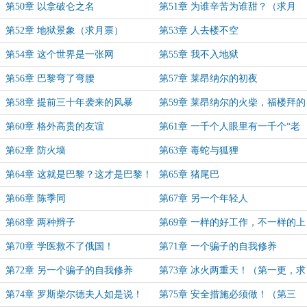
第50章 以拿破仑之名
第51章 为谁辛苦为谁甜？（求月
票）
第52章 地狱景象（求月票）
第53章 人去楼不空
第54章 这个世界是一张网
第55章 我不入地狱
第56章 巴黎弯了弯腰
第57章 莱昂纳尔的初夜
第58章 提前三十年袭来的风暴
第59章 莱昂纳尔的火柴，福楼拜的
火炬
第60章 格外高贵的友谊
第61章 一千个人眼里有一千个“老
卫兵”
第62章 防火墙
第63章 毒蛇与狐狸
第64章 这就是巴黎？这才是巴黎！
第65章 猪尾巴
第66章 陈季同
第67章 另一个年轻人
第68章 两种辫子
第69章 一样的好工作，不一样的上
等人
第70章 学医救不了俄国！
第71章 一个骗子的自我修养
第72章 另一个骗子的自我修养
第73章 冰火两重天！（第一更，求
首订、月票！）
第74章 罗斯柴尔德夫人如是说！
第75章 安全措施必须做！（第三