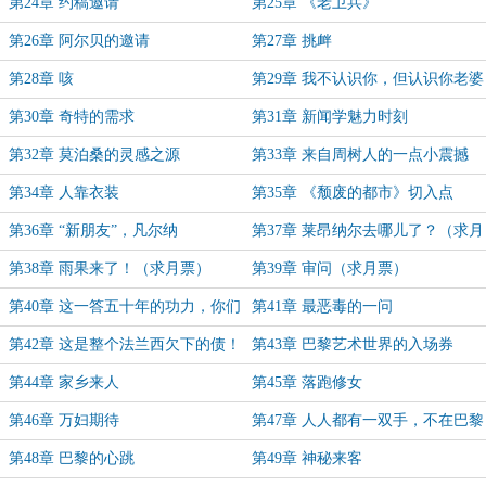
第24章 约稿邀请
第25章 《老卫兵》
第26章 阿尔贝的邀请
第27章 挑衅
第28章 咳
第29章 我不认识你，但认识你老婆
第30章 奇特的需求
第31章 新闻学魅力时刻
第32章 莫泊桑的灵感之源
第33章 来自周树人的一点小震撼
第34章 人靠衣装
第35章 《颓废的都市》切入点
第36章 “新朋友”，凡尔纳
第37章 莱昂纳尔去哪儿了？（求月
票）
第38章 雨果来了！（求月票）
第39章 审问（求月票）
第40章 这一答五十年的功力，你们
第41章 最恶毒的一问
接的住吗？
第42章 这是整个法兰西欠下的债！
第43章 巴黎艺术世界的入场券
（求月票！）
第44章 家乡来人
第45章 落跑修女
第46章 万妇期待
第47章 人人都有一双手，不在巴黎
吃闲饭
第48章 巴黎的心跳
第49章 神秘来客