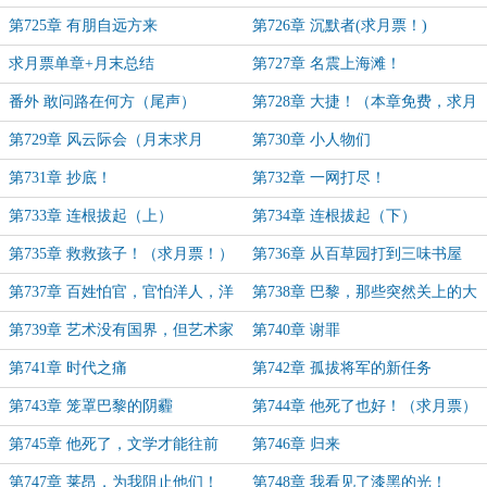
第725章 有朋自远方来
第726章 沉默者(求月票！)
求月票单章+月末总结
第727章 名震上海滩！
番外 敢问路在何方（尾声）
第728章 大捷！（本章免费，求月
票！）
第729章 风云际会（月末求月
第730章 小人物们
票！）
第731章 抄底！
第732章 一网打尽！
第733章 连根拔起（上）
第734章 连根拔起（下）
第735章 救救孩子！（求月票！）
第736章 从百草园打到三味书屋
第737章 百姓怕官，官怕洋人，洋
第738章 巴黎，那些突然关上的大
人怕百姓
门
第739章 艺术没有国界，但艺术家
第740章 谢罪
有自己的朋友！（求月票）
第741章 时代之痛
第742章 孤拔将军的新任务
第743章 笼罩巴黎的阴霾
第744章 他死了也好！（求月票）
第745章 他死了，文学才能往前
第746章 归来
走！
第747章 莱昂，为我阻止他们！
第748章 我看见了漆黑的光！