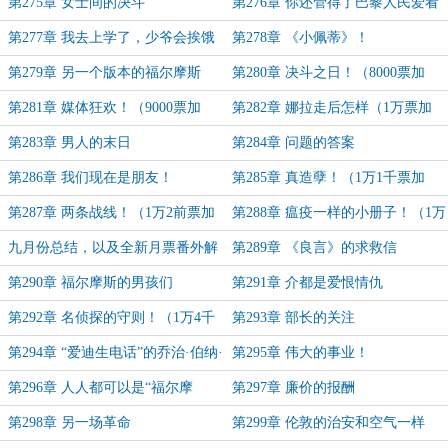
第275章 女士间的决斗
第276章 你还管得了巴黎人民爱看
什么吗？
第277章 我去上学了，少爷会挨饿
第278章 《小佩蒂》！
的！
第279章 另一个版本的福尔摩斯
第280章 决斗之日！（8000票加
（感谢冥灰混沌的盟主）
更）
第281章 媒体狂欢！（9000票加
第282章 娜拉走后怎样（1万票加
更）
更）
第283章 男人的末日
第284章 问题的答案
第286章 我们现在是朋友！
第285章 真造孽！（1万1千票加
更）
第287章 两条战线！（1万2前票加
第288章 瘟疫一样的小册子！（1万
更）
3千票加更）
九月份总结，以及全新月票番外解
第289章 《良言》的求救信
锁办法
第290章 福尔摩斯的男孩们
第291章 介都是爱恨情仇
第292章 名侦探的守则！（1万4千
第293章 部长的关注
票加更）
第294章 “爱迪生电话”的乔治·伯纳·
第295章 伟大的事业！
萧
第296章 人人都可以是“福尔摩
第297章 廉价的报酬
斯”！（9月1万5千票加更）
第298章 另一场革命
第299章 伦敦的治安和空气一样