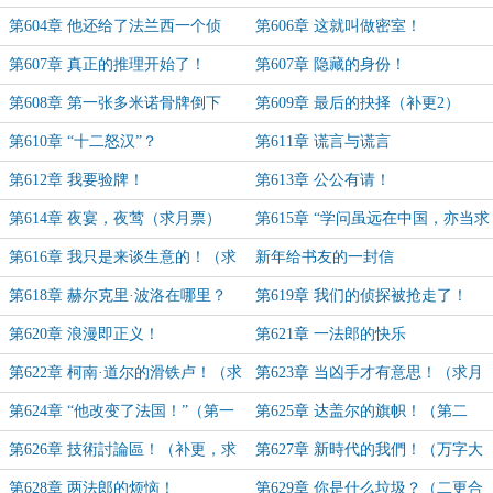
第604章 他还给了法兰西一个侦
第606章 这就叫做密室！
探！
第607章 真正的推理开始了！
第607章 隐藏的身份！
第608章 第一张多米诺骨牌倒下
第609章 最后的抉择（补更2）
（补更1）
第610章 “十二怒汉”？
第611章 谎言与谎言
第612章 我要验牌！
第613章 公公有请！
第614章 夜宴，夜莺（求月票）
第615章 “学问虽远在中国，亦当求
之”（求月票）
第616章 我只是来谈生意的！（求
新年给书友的一封信
月票）
第618章 赫尔克里·波洛在哪里？
第619章 我们的侦探被抢走了！
（求月票）
（求月票）
第620章 浪漫即正义！
第621章 一法郎的快乐
第622章 柯南·道尔的滑铁卢！（求
第623章 当凶手才有意思！（求月
月票）
票！）
第624章 “他改变了法国！”（第一
第625章 达盖尔的旗帜！（第二
更）
更，求月票）
第626章 技術討論區！（补更，求
第627章 新時代的我們！（万字大
月票！）
章贺新年！）
第628章 两法郎的烦恼！
第629章 你是什么垃圾？（二更合