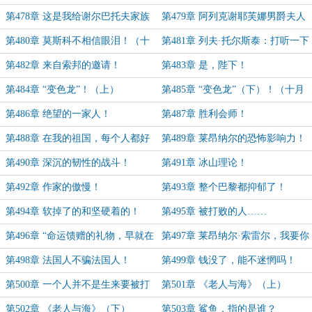
第478章 这是我给谢尔巴托夫家族
第479章 阿列克谢耶芙娜男爵夫人
的一次机会！
的决断！
第480章 莫斯科不相信眼泪！（十
第481章 列夫·托尔斯泰：打听一下
月千票加更19）
这个年轻人……
第482章 来自索邦的邀请！
第483章 是，陛下！
第484章 “变色龙”！（上）
第485章 “变色龙”（下）！（十月
千票加更20，全加更完了！）
第486章 绝望的一家人！
第487章 胜利会师！
第488章 在我的祖国，每个人都好
第489章 莱昂纳尔的恐怖影响力！
像被装在一个套子里……
第490章 深沉的韧性的战斗！
第491章 冰山理论！
第492章 作家的傲慢！
第493章 整个巴黎都抑郁了！
第494章 软掉了的和坚硬着的！
第495章 被打败的人……
第496章 “命运馈赠的礼物，早就在
第497章 莱昂纳尔·索雷尔，我要你
暗中标注了价格！”
的命！
第498章 法国人不骗法国人！
第499章 钱没了，能不迷惘吗！
第500章 一个人并不是生来要被打
第501章 《老人与海》（上）
败的！
第502章 《老人与海》（下）
第503章 鲨鱼，指的是谁？