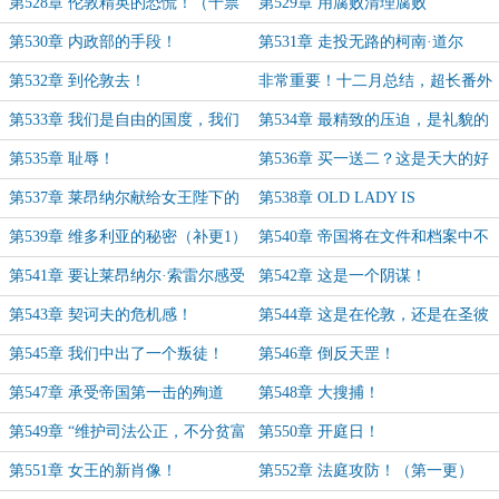
第528章 伦敦精英的恐慌！（千票
第529章 用腐败清理腐败
加更3）
第530章 内政部的手段！
第531章 走投无路的柯南·道尔
第532章 到伦敦去！
非常重要！十二月总结，超长番外
预告!
第533章 我们是自由的国度，我们
第534章 最精致的压迫，是礼貌的
不可能做那种事！
沉默！（月初求票！）
第535章 耻辱！
第536章 买一送二？这是天大的好
事啊！
第537章 莱昂纳尔献给女王陛下的
第538章 OLD LADY IS
礼物！
WATCHING YOU！
第539章 维多利亚的秘密（补更1）
第540章 帝国将在文件和档案中不
可战胜！
第541章 要让莱昂纳尔·索雷尔感受
第542章 这是一个阴谋！
帝国的愤怒！
第543章 契诃夫的危机感！
第544章 这是在伦敦，还是在圣彼
得堡？（补更2）
第545章 我们中出了一个叛徒！
第546章 倒反天罡！
（千票加更4）
第547章 承受帝国第一击的殉道
第548章 大搜捕！
者！
第549章 “维护司法公正，不分贫富
第550章 开庭日！
贵贱！”
第551章 女王的新肖像！
第552章 法庭攻防！（第一更）