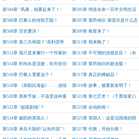
第504章 “风暴，就要起来了！”
第505章 缔造未来一百年文明生活
的标准！
第506章 巴黎人的传统艺能！
第507章 莱昂纳尔·索雷尔是什么态
度？
第508章 历史重演！
第509章 救星来了！
第510章 第三共和国？“高利贷帝
第511章 我来晚了！
国”才对！
第512章 我只是来履行一个作家的
第513章 不可测的连锁反应！（补
天职！
更1）
第514章 时间永是流驶，街市依旧
第515章 莱昂纳尔的新连载！
太平
第516章 巴黎人需要这个！
第517章 真正的稀缺品！
第518章 《加勒比海盗》……连续
第519章 故事，被重新发明了！
图画书？（补更2）
第520章 我有节操，不该受这种羞
第521章 第七艺术！（千票加更2）
辱！
第522章 “超级剧场”？
第523章 会动的画！
第524章 破防的英国人！
第525章 英国人：这是法国佬的阴
谋！
第526章 来自大陆的“认知作战”！
第527章 伦敦，开始分裂！