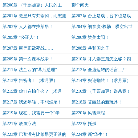
第200章 （千票加更）人民的主
聊个闲天
教！
第201章 教皇只有梵蒂冈，而您拥
第202章 台上是戏，台下也是戏
有整个巴黎
第203章 人人都在找莱昂！
第204章 朗拿度·梭勒，横空出世
第205章 “公证人”！
第206章 赞美太阳！
第207章 臣等正欲死战……
第208章 共和国之子
第209章 第一次课本战争！
第210章 才入选三篇怎么够？四
篇！
第211章 法兰西的“幕后总理”
第212章 全速运转的谣言工厂
第213章 告密者！（求月票）
第214章 舆论翻转！（求月票）
第215章 你们在怕什么？（求月
第216章 （千票加更）谋杀案！
票）
第217章 我还年轻，不想烂尾！
第218章 艾丽丝的新玩具！
第219章 现在，我需要一个“华
第220章 风雪兼程
生”！
第221章 放血疗法
第222章 托孤
第223章 巴黎没有比莱昂更正派的
第224章 新“华生”！