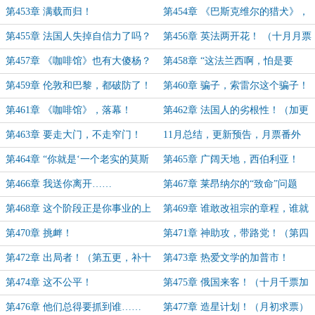
更2）
是美国文明的一大步！
第453章 满载而归！
第454章 《巴斯克维尔的猎犬》，
完稿！
第455章 法国人失掉自信力了吗？
第456章 英法两开花！ （十月月票
加更13）
第457章 《咖啡馆》也有大傻杨？
第458章 “这法兰西啊，怕是要
完”！
第459章 伦敦和巴黎，都破防了！
第460章 骗子，索雷尔这个骗子！
（十月月票加更14）
第461章 《咖啡馆》，落幕！
第462章 法国人的劣根性！（加更
15）
第463章 要走大门，不走窄门！
11月总结，更新预告，月票番外
（加更16）
第464章 “你就是‘一个老实的莫斯
第465章 广阔天地，西伯利亚！
科人’？”
第466章 我送你离开……
第467章 莱昂纳尔的“致命”问题
第468章 这个阶段正是你事业的上
第469章 谁敢改祖宗的章程，谁就
升期！
要下台！
第470章 挑衅！
第471章 神助攻，带路党！（第四
更）
第472章 出局者！（第五更，补十
第473章 热爱文学的加普市！
月加更17）
第474章 这不公平！
第475章 俄国来客！（十月千票加
更18）
第476章 他们总得要抓到谁……
第477章 造星计划！（月初求票）