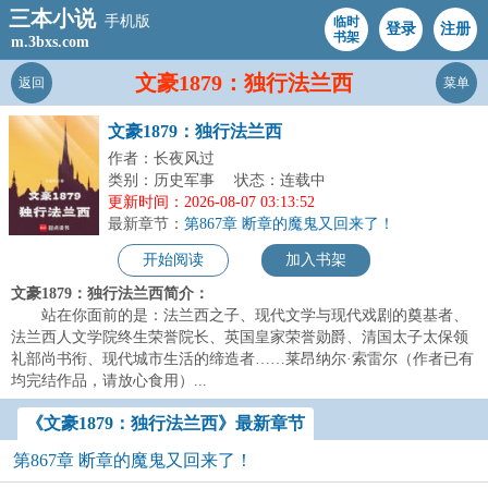
三本小说
手机版
临时
登录
注册
书架
m.3bxs.com
文豪1879：独行法兰西
返回
菜单
文豪1879：独行法兰西
作者：长夜风过
类别：历史军事
状态：连载中
更新时间：2026-08-07 03:13:52
最新章节：
第867章 断章的魔鬼又回来了！
开始阅读
加入书架
文豪1879：独行法兰西简介：
站在你面前的是：法兰西之子、现代文学与现代戏剧的奠基者、
法兰西人文学院终生荣誉院长、英国皇家荣誉勋爵、清国太子太保领
礼部尚书衔、现代城市生活的缔造者……莱昂纳尔·索雷尔（作者已有
均完结作品，请放心食用）...
《文豪1879：独行法兰西》最新章节
第867章 断章的魔鬼又回来了！