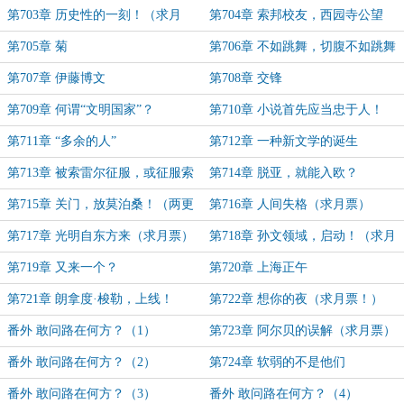
的，对吧？
第703章 历史性的一刻！（求月
第704章 索邦校友，西园寺公望
票）
第705章 菊
第706章 不如跳舞，切腹不如跳舞
第707章 伊藤博文
第708章 交锋
第709章 何谓“文明国家”？
第710章 小说首先应当忠于人！
第711章 “多余的人”
第712章 一种新文学的诞生
第713章 被索雷尔征服，或征服索
第714章 脱亚，就能入欧？
雷尔（求月票！）
第715章 关门，放莫泊桑！（两更
第716章 人间失格（求月票）
合一，求月票）
第717章 光明自东方来（求月票）
第718章 孙文领域，启动！（求月
票！）
第719章 又来一个？
第720章 上海正午
第721章 朗拿度·梭勒，上线！
第722章 想你的夜（求月票！）
番外 敢问路在何方？（1）
第723章 阿尔贝的误解（求月票）
番外 敢问路在何方？（2）
第724章 软弱的不是他们
番外 敢问路在何方？（3）
番外 敢问路在何方？（4）