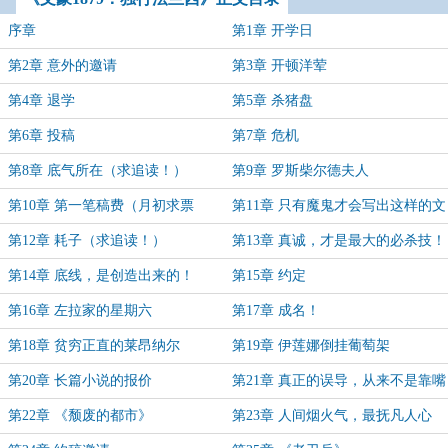
序章
第1章 开学日
第2章 意外的邀请
第3章 开顿洋荤
第4章 退学
第5章 杀猪盘
第6章 投稿
第7章 危机
第8章 底气所在（求追读！）
第9章 罗斯柴尔德夫人
第10章 第一笔稿费（月初求票
第11章 只有魔鬼才会写出这样的文
啊！）
字！（月初求月票）
第12章 耗子（求追读！）
第13章 真诚，才是最大的必杀技！
第14章 底线，是创造出来的！
第15章 约定
第16章 左拉家的星期六
第17章 成名！
第18章 贫穷正直的莱昂纳尔
第19章 伊莲娜倒挂葡萄架
第20章 长篇小说的报价
第21章 真正的误导，从来不是靠嘴
第22章 《颓废的都市》
第23章 人间烟火气，最抚凡人心