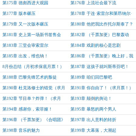
诈！
第175章 德彪西进大观园
第176章 上流社会最下流
第177章 版本碾压
第178章 于连·索雷尔和莱昂纳尔·
索雷尔
第179章 又一次版本碾压
第180章 他把我比作托尔斯泰了？
第181章 史上第一场新书签售会
第182章 （千票加更）巴黎轰动
了！欧洲轰动了！
第183章 三堂会审索雷尔
第184章 戏剧的核心是悲剧
第185章 出发，维也纳！
第186章 （千票加更）晚上好，我
叫茨威格！
8月份总结（月初求保底月票！）
第187章 这孩子就叫斯蒂芬吧！
第188章 巴黎先锋艺术的叛徒
第189章 咱们回巴黎吧
第190章 杜克洛修士的错觉（求月
第191章 你自由了！（求月票！）
票！）
第192章 节目单？炸弹！（求月
第193章 颠倒的舆论！
票！）
第194章 感谢你，索菲娅！
第195章 暴怒的两个男人
第196章 （千票加更）《合唱团》
第197章 出人意料的转折
首演！
第198章 音乐的魅力
第199章 大幕落，大潮起