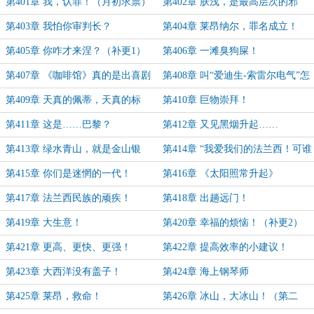
（求月票）
票）
第401章 我，认罪！（月初求票）
第402章 肤浅，是最高层次的邪
恶！（十月月票加更10）
第403章 我怕你审判长？
第404章 莱昂纳尔，罪名成立！
第405章 你咋才来涅？（补更1）
第406章 一滩臭狗屎！
第407章 《咖啡馆》真的是出喜剧
第408章 叫“爱迪生-索雷尔电气”怎
哦！
么样？
第409章 天真的佩蒂，天真的标
第410章 巨物崇拜！
致！
第411章 这是……巴黎？
第412章 又见黑烟升起……
第413章 绿水青山，就是金山银
第414章 “我爱我们的法兰西！可谁
山！
爱我呢？”
第415章 你们是迷惘的一代！
第416章 《太阳照常升起》
第417章 法兰西民族的顽疾！
第418章 出趟远门！
第419章 大生意！
第420章 幸福的烦恼！（补更2）
第421章 更高、更快、更强！
第422章 提高效率的小建议！
第423章 大西洋没有盖子！
第424章 海上钢琴师
第425章 莱昂，救命！
第426章 冰山，大冰山！（第二