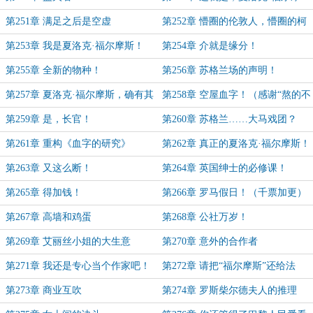
斯？
第251章 满足之后是空虚
第252章 懵圈的伦敦人，懵圈的柯
南·道尔
第253章 我是夏洛克·福尔摩斯！
第254章 介就是缘分！
第255章 全新的物种！
第256章 苏格兰场的声明！
第257章 夏洛克·福尔摩斯，确有其
第258章 空屋血字！（感谢“熬的不
人！（补千票加更）
是夜是自由”的盟主）
第259章 是，长官！
第260章 苏格兰……大马戏团？
第261章 重构《血字的研究》
第262章 真正的夏洛克·福尔摩斯！
（千票加更）
第263章 又这么断！
第264章 英国绅士的必修课！
第265章 得加钱！
第266章 罗马假日！（千票加更）
第267章 高墙和鸡蛋
第268章 公社万岁！
第269章 艾丽丝小姐的大生意
第270章 意外的合作者
第271章 我还是专心当个作家吧！
第272章 请把“福尔摩斯”还给法
国！
第273章 商业互吹
第274章 罗斯柴尔德夫人的推理