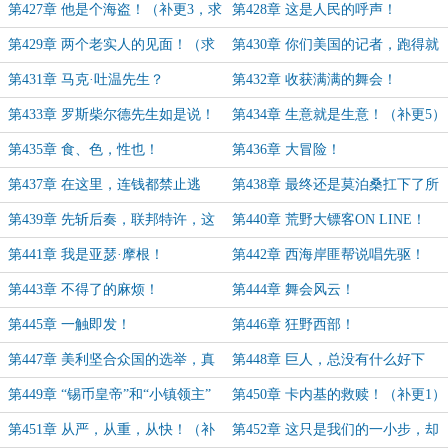
更）
第427章 他是个海盗！（补更3，求
第428章 这是人民的呼声！
月票）
第429章 两个老实人的见面！（求
第430章 你们美国的记者，跑得就
月票）
是快！（补更 4）
第431章 马克·吐温先生？
第432章 收获满满的舞会！
第433章 罗斯柴尔德先生如是说！
第434章 生意就是生意！（补更5）
第435章 食、色，性也！
第436章 大冒险！
第437章 在这里，连钱都禁止逃
第438章 最终还是莫泊桑扛下了所
亡！
有！
第439章 先斩后奏，联邦特许，这
第440章 荒野大镖客ON LINE！
就是平克顿！（10月月票加更11）
第441章 我是亚瑟·摩根！
第442章 西海岸匪帮说唱先驱！
第443章 不得了的麻烦！
第444章 舞会风云！
第445章 一触即发！
第446章 狂野西部！
第447章 美利坚合众国的选举，真
第448章 巨人，总没有什么好下
是充满活力啊！
场！
第449章 “锡币皇帝”和“小镇领主”
第450章 卡内基的救赎！（补更1）
第451章 从严，从重，从快！（补
第452章 这只是我们的一小步，却