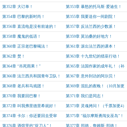
加更2）
第352章 大订单！
第353章 暴怒的托马斯·爱迪生！
第354章 巴黎的新时尚！
第355章 我要送你一间剧院！
第356章 直流电是没有前途的！
第357章 反法兰西的少数派！
第358章 魔鬼的低语！
第359章 莫泊桑的好地方！
第360章 正宗老巴黎喝法！
第361章 滚出法兰西的课本！
第362章 焚！
第363章 十九世纪的猎巫行动！
第364章 “吊死雨果！”
第365章 法国作家的成年礼！（补
更）
第366章 法兰西共和国青年卫队！
第367章 意外到访的阿尔贝！
第368章 老兵和马戏团！
第369章 混乱的夜晚！（10月加更
3）
第370章 我要回巴黎！
第371章 我们是同志！
第372章 叫我弗里德里希就好！
第373章 灵魂拷问！（千票加更4）
第374章 卡尔：你还要回去受审
第375章 “福尔摩斯勇闯女巫岛”！
吗？（千票加更5）
第376章 酒馆里的“捉刀人”！
第377章 邦德，詹姆斯·邦德！