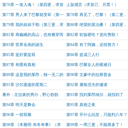
（第二更，求首订、月票！）
更，求首订、月票！）
第76章 一发入魂！（第四更，求首
上架感言（求首订、月票！）
订、月票！）
第77章 男人来了巴黎就变坏（第一
第78章 再见了，巴黎！（第二更，
更，求月票）
求月票）
第79章 我的叔叔于勒（第三更，求
第80章 绝望的莫泊桑！（第四更，
月票）
求月票）
第81章 再巍峨的高山，也有横穿而
第82章 软饭硬吃？逆向赞助！
过的小路
第83章 世界名画的诞生
第84章 有了阿姨，还得努力！
第85章 捉奸要捉双
第86章 捉成三人行
第87章 有图有真相
第88章 巴黎女人的罹难日
第89章 这是我的莱昂，独一无二的
第90章 文豪中的拉斯普金
莱昂纳尔！
第91章 沙尔庞捷的星期二
第92章 屠格涅夫的邀请
番外：左拉家的男仆，野心勃勃
第93章 找到莱昂纳尔，就找到了
「老实的巴黎人」
第94章 明天是舞会
第95章 真相之夜
第96章 一箭双雕
第97章 开什么玩笑，只能判八年？
（求个月票）
第98章 《本雅明·布冬奇事》（求
第99章 一周三更，不能再多了！