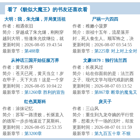
月票）
求月票）
看了《貌似大魔王》的书友还喜欢看
大明：我，朱允熥，开局复活祖
尸祸一六四四
作者：相遇依旧
作者：稚嫩小菠萝
母
简介：穿越成了朱允熥，刚刚穿
简介：崇祯十五年，流星落开
越到大明，恰逢朱允炆继位，就
封，死人食生人。顺军怖之，决
要拿自己开刀，三日后问斩；本
更新时间：2026-08-05 19:43:54
马家口灌开封，而祸水横流。两
更新时间：2026-08-07 03:54:55
想做一个逍遥王...
最新章节：
第488章
年后，岁的初二学...
最新章节：
第225章 对上对上全对
上
从神话三国开始征服万界
文豪1879：独行法兰西
作者：黄天秩序
作者：长夜风过
简介：苍天已死，黄天当立！岁
简介：站在你面前的是：法兰西
在甲子，天下大吉！这是一个穿
之子、现代文学与现代戏剧的奠
越者继承大贤良师传承，推翻腐
更新时间：2026-08-05 10:04:22
基者、法兰西人文学院终生荣誉
更新时间：2026-08-07 03:13:52
朽东汉帝国，建...
最新章节：
第1260章 胜利的宣告
院长、英国皇家...
最新章节：
第867章 断章的魔鬼又
回来了！
红色莫斯科
戾天子
作者：涂抹记忆
作者：三山风
简介：苏军一路溃败，长驱直入
简介：重生到九龙夺嫡的平行世
的德军一步步地逼近了莫斯科。
界，想着大干一场的沈叶，却发
重生为红军下士米沙，首战莫斯
更新时间：2026-08-05 22:53:35
现自己竟然成了被群起而攻之的
更新时间：2026-08-07 01:11:59
科，喋血斯大林...
最新章节：
第3200章
太子。知道太子...
最新章节：
第九百五十章 不狠
心，怎么为帝皇