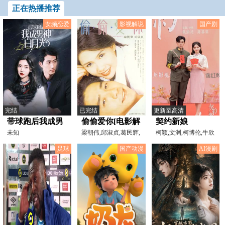
正在热播推荐
女频恋爱
影视解说
国产剧
完结
已完结
更新至高清
带球跑后我成男
偷偷爱你[电影解
契约新娘
神白月光
未知
说]
梁朝伟,邱淑贞,葛民辉,
柯颖,文渊,柯博伦,牛欣
刘锦玲,乔宏,邓兆尊,
欣,明悦,严丰
足球
国产动漫
AI漫剧