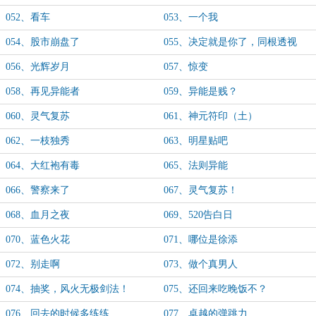
052、看车
053、一个我
054、股市崩盘了
055、决定就是你了，同根透视
眼！
056、光辉岁月
057、惊变
058、再见异能者
059、异能是贱？
060、灵气复苏
061、神元符印（土）
062、一枝独秀
063、明星贴吧
064、大红袍有毒
065、法则异能
066、警察来了
067、灵气复苏！
068、血月之夜
069、520告白日
070、蓝色火花
071、哪位是徐添
072、别走啊
073、做个真男人
074、抽奖，风火无极剑法！
075、还回来吃晚饭不？
076、回去的时候多练练
077、卓越的弹跳力