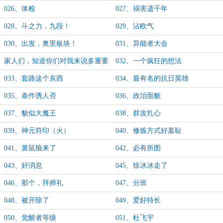
026、体检
027、祸害遗千年
028、斗之力，九段！
029、沾欧气
030、出发，奥里板块！
031、异能者大会
家人们，知道你们对我来说多重要
032、一个疯狂的想法
吗？
033、套路这个东西
034、最有名的抗日英雄
035、条件诱人否
036、政治面貌
037、貌似大魔王
038、群攻扎心
039、神元符印（火）
040、修炼方式好羞耻
041、黄鼠狼来了
042、必有所图
043、好消息
045、徐冰冰走了
046、那个，拜师礼
047、分班
048、被开除了
049、爱好特长
050、觉醒者等级
051、杜飞宇