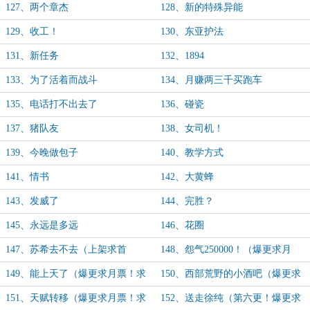
127、两个章杰
128、新的特殊异能
129、收工！
130、东亚护法
131、新任务
132、1894
133、为了活着而战斗
134、月赚两三千买跑车
135、电话打不出去了
136、碰瓷
137、猪队友
138、女司机！
139、今晚做包子
140、教学方式
141、情书
142、大黄蜂
143、发威了
144、完胜？
145、永远是多远
146、花圈
147、苏希去不去（上架求首
148、怨气250000！（爆更求月
订！！！）
票！求订阅！）
149、能上天了（爆更求月票！求
150、西部荒野的小酒吧（爆更求
订阅！）
月票！求全订！）
151、天赋转移（爆更求月票！求
152、送走徐纯（第六更！爆更求