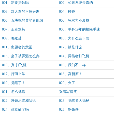
001、需要贷款吗
002、如果系统是真的
003、对人造的不感兴趣
004、碰瓷
005、五块钱的异能者组织
006、凭实力不及格
007、王者农药
008、单身19年的极限手速
009、哪难受
010、为什么会下雪
011、出题者的意图
012、钠是什么
013、桌子被弄湿怎么办
014、异能者打飞机
015、真·打飞机
016、我们不一样
017、行而上学
018、宫新原！
019、觉醒了！
020、火了
021、怎么觉醒
哭着写搞笑
022、没钱尽管和我说
023、觉醒者大揭秘
024、你觉醒了吗
025、钢铁侠