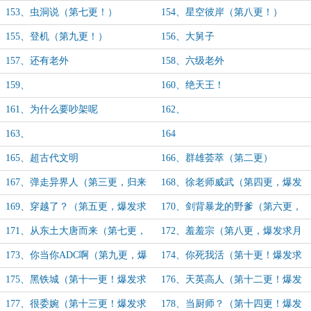
全订！）
月票！求全订！）
153、虫洞说（第七更！）
154、星空彼岸（第八更！）
155、登机（第九更！）
156、大舅子
157、还有老外
158、六级老外
159、
160、绝天王！
161、为什么要吵架呢
162、
163、
164
165、超古代文明
166、群雄荟萃（第二更）
167、弹走异界人（第三更，归来
168、徐老师威武（第四更，爆发
爆发求月票求打赏 ）
求月票）
169、穿越了？（第五更，爆发求
170、剑背暴龙的野爹（第六更，
月票）
爆发求月票）
171、从东土大唐而来（第七更，
172、羞羞宗（第八更，爆发求月
爆发求月票）
票）
173、你当你ADC啊（第九更，爆
174、你死我活（第十更！爆发求
发求月票）
月票，后面还有）
175、黑铁城（第十一更！爆发求
176、天英高人（第十二更！爆发
月票）
求月票！）
177、很委婉（第十三更！爆发求
178、当厨师？（第十四更！爆发