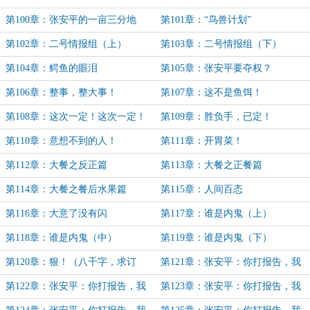
刺！
第100章：张安平的一亩三分地
第101章：“鸟兽计划”
第102章：二号情报组（上）
第103章：二号情报组（下）
第104章：鳄鱼的眼泪
第105章：张安平要夺权？
第106章：整事，整大事！
第107章：这不是鱼饵！
第108章：这次一定！这次一定！
第109章：胜负手，已定！
第110章：意想不到的人！
第111章：开胃菜！
第112章：大餐之反正篇
第113章：大餐之正餐篇
第114章：大餐之餐后水果篇
第115章：人间百态
第116章：大意了没有闪
第117章：谁是内鬼（上）
第118章：谁是内鬼（中）
第119章：谁是内鬼（下）
第120章：狠！（八千字，求订
第121章：张安平：你打报告，我
阅……）
批条子（上）
第122章：张安平：你打报告，我
第123章：张安平：你打报告，我
批条子（中上）
批条子（中下）