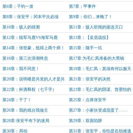
第6章：千钧一发
第7章：甲事件
第8章：张安平：冈本平次必须
第9章：你们，来晚了！
死！
第10章：骇人的猜测
第11章：骇人听闻的接连灭口
第12章：陆军马鹿VS海军马鹿
第13章：【皇居战役】
第14章：张世豪，抵得上两个师！
第15章：随手一坑
第16章：第三次浪潮终息
第17章:为毛仁凤准备的大黑锅
第18章：我不同意！
第19章：毛仁凤：莫须有何以服天
下！
第20章：说明楼是共党的人才是共
第21章：张安平的决然
党！
第22章：杯酒释权（七千字）
第23章：毛仁凤的阴谋、曾墨怡的
危机（八千字！）
第24章：干了！
第25章：点将张安平
第26章：我的戏台我做主
第27章：小家伙变成混蛋了……
第28章:张安平布下的迷局
第29章：双面陷阱
第30章：局动
第31章：张安平，你怕是在劫难逃