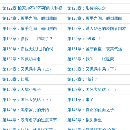
第122章:怕死却不得不死的人和视
第123章：影佐的决定
死如归的人
第124章：覆手之间、颠倒黑白
第125章：覆手之间、颠倒黑白
（上）
（中）
第126章：覆手之间、颠倒黑白
第127章：遭人妒忌的爱国者冈本
（下）
平次
第128章：影佐……切腹了？
第129章：“诛贼”！
第130章：影佐无法甩掉的锅
第131章：监守自盗，衰其气运
第132章：深藏功与名
第133章：我叫……张世豪！
第134章：又见局中局（上）
第135章：又见局中局（下）
第136章：匕现
第137章：“贺礼”
第138章：天坑小鬼子！
第139章：国际大笑话（上）
第140章：国际大笑话（下）
第141章：事了
第142章：黑暗岁月的开始
第143章：真正的位面之子！
第144章：没有名字的过度章节
第145章：损失惨重