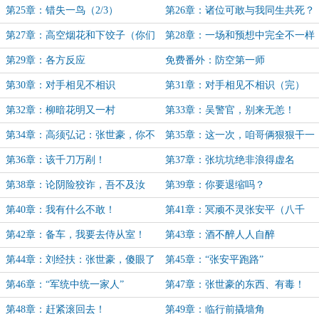
第25章：错失一鸟（2/3）
第26章：诸位可敢与我同生共死？
（3/3）
第27章：高空烟花和下饺子（你们
第28章：一场和预想中完全不一样
没见过的万字大章！）
的轰炸
第29章：各方反应
免费番外：防空第一师
第30章：对手相见不相识
第31章：对手相见不相识（完）
第32章：柳暗花明又一村
第33章：吴警官，别来无恙！
第34章：高须弘记：张世豪，你不
第35章：这一次，咱哥俩狠狠干一
讲武德！
票！
第36章：该千刀万剐！
第37章：张坑坑绝非浪得虚名
第38章：论阴险狡诈，吾不及汝
第39章：你要退缩吗？
啊！
第40章：我有什么不敢！
第41章：冥顽不灵张安平（八千
字）
第42章：备车，我要去侍从室！
第43章：酒不醉人人自醉
第44章：刘经扶：张世豪，傻眼了
第45章：“张安平跑路”
吧！
第46章：“军统中统一家人”
第47章：张世豪的东西、有毒！
第48章：赶紧滚回去！
第49章：临行前撬墙角