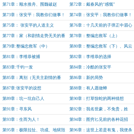
（1）
（2）
第71章：顺水推舟、围魏破赵
第72章：戴春风的“感慨”
（完）
第73章：张安平：我教你们做事！
第74章：张安平：我教你们做事！
（上）
（下）
第75章： 张安平的人道主义
第76章：十几天前的子弹正中眉心
第77章：家（和剧情走势无关的番
第78章：整编忠救军（上）
外）
第79章:整编忠救军（中）
第80章：整编忠救军（下）、风云
突变的情报战场
第81章：李维恭被捕
第82章：李维恭的选择
第83章:千钧一发
第84章：冷酷的张安平
第85章：离别（无关主剧情的番
第86章：新的局势
外）
第87章:张安平的设想
第88章：有人愿做蝉
第89章：坑一坑自己人
第90章：打草惊蛇的两种猜想
第91章：寻东风
第92章：我名世豪，不免贵，姓
张！
第93章：生而为人！
第94章：图穷匕见前的各种花招
第95章：极限拉扯、功成、地狱毁
第96章：这世上若是有鬼，我便杀