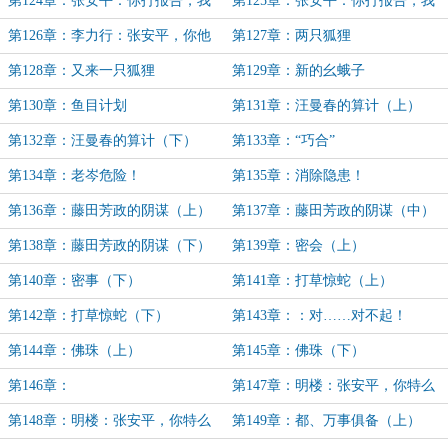
第124章：张安平：你打报告，我
第125章：张安平：你打报告，我
批条子（下1）
批条子（下完）
第126章：李力行：张安平，你他
第127章：两只狐狸
吗不讲武德！
第128章：又来一只狐狸
第129章：新的幺蛾子
第130章：鱼目计划
第131章：汪曼春的算计（上）
第132章：汪曼春的算计（下）
第133章：“巧合”
第134章：老岑危险！
第135章：消除隐患！
第136章：藤田芳政的阴谋（上）
第137章：藤田芳政的阴谋（中）
第138章：藤田芳政的阴谋（下）
第139章：密会（上）
第140章：密事（下）
第141章：打草惊蛇（上）
第142章：打草惊蛇（下）
第143章：：对……对不起！
第144章：佛珠（上）
第145章：佛珠（下）
第146章：
第147章：明楼：张安平，你特么
到底是谁！（上）
第148章：明楼：张安平，你特么
第149章：都、万事俱备（上）