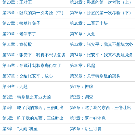
第23章：王对王
第24章：卧底的第一次考验（上）
第25章：卧底的第一次考验（中）
第26章：卧底的第一次考验（下）
第27章：搂草打兔子
第28章：二百五十块
第29章：老岑事了
第30章：入党
第31章：宣传股
第32章：张安平：我真不想坑党务
处啊（上）
第33章：张安平：我真不想坑党务
第34章：张安平：我真不想坑党务
处啊（中）
处啊（下）
第35章：冬藏计划和岑庵衍红了
第36章：风起
第37章：交给张安平，放心
第38章：关于特别组的架构
第39章：无题
第1章：摊牌
第2章：特别组之开业大凶
第3章：调查
第4章：吃了我的东西，三倍吐出
第5章：吃了我的东西，三倍吐出
来！（上）
来！（中）
第6章：吃了我的东西，三倍吐出
第7章：两个好消息
来！（下）
第8章：“大雨”将至
第9章：后生可畏