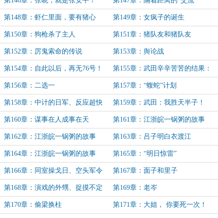
第146章：张晓，就是张安平！
第147章：隔着距离的“交流”
（七千二百字二合一大章）
第148章：虾仁里面，要有猪心
第149章：女疯子的诞生
第150章：狗枪杀了主人
第151章：猪队友和猪队友
第152章：厉鬼索命的传说
第153章：舆论战
第154章：自此以后，再无76号！
第155章：武田辛辛苦苦的结果：
换汤不换药！
第156章：二选一
第157章：“蝮蛇”计划
第158章：中计的日军、反应超快
第159章：武田：我胜天半子！
的老戴
第160章：谋事在人成事在天
第161章：江浙皖一锅粥的故事
（上）
第162章：江浙皖一锅粥的故事
第163章：吕子明白衣渡江
（中）
第164章：江浙皖一锅粥的故事
第165章：“明日惊雷”
（下）
第166章：同室操戈日、空头军令
第167章：面子和里子
时
第168章：演戏的外甥、捉摸不定
第169章：老岑
的表舅
第170章：偷梁换柱
第171章：大姐， 你要死一次！