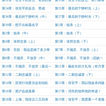
第32章：张安平的反击、老郑的算
第33章：张安平的反击、磨刀霍霍
计（中一）
（中二）
第34章：张安平的反击、势成
第35章：最后的宁静时光（上）
（下）（完）
第36章：最后的宁静时光（中）
第37章：最后的宁静时光（下）
第39章：想不出标题名字
第1章：狙杀（上）
了。。。。
第2章：狙杀（中）
第3章：狙杀（下）
第4章：张郑交底（上）
第5章：张郑交底（下）
第6章：宫恕：我这是烧了多少辈
第7章：不抛弃、不放弃（上）
子的高香啊！
第8章：不抛弃、不放弃（中）
第9章：不抛弃、不放弃（还缺一
下）（求订阅）
第10章：不抛弃、不放弃（最后一
第11章：戴处长的大礼包（有月票
下）
吗？）
第12章：二刷忠诚度（上）
第13章：二刷忠诚度（下）
第14章：苏浙行动委员会别动队
第15章：张安平：我以我血杀鸡骇
猴
第16章：淞沪会战落幕
第17章：消失的他和他的奇迹！
（求月票！）
第18章：上海，我张汉三又回来
第19章：张安平：我需要一个老狐