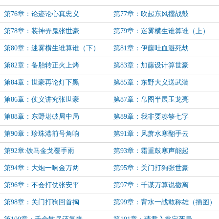
第76章：论迹论心真忠义
第77章：吹起东风擂战鼓
第78章：装神弄鬼张世豪
第79章：迷雾横生谁算谁（上）
第80章：迷雾横生谁算谁（下）
第81章：伊藤吐血避死劫
第82章：备胎转正火上烤
第83章：加藤设计算世豪
第84章：世豪再论灯下黑
第85章：东野大义送武装
第86章：仗义讲究张世豪
第87章：帛图半展玉龙亮
第88章：东野堪破局中局
第89章：我非要凑够七字
第90章：珍珠港前号角响
第91章：风萧水寒翻手云
第92章:铁马金戈覆手雨
第93章：霜重鼓寒声能起
第94章：大炮一响金万两
第95章：关门打狗张世豪
第96章：不会打仗张安平
第97章：千谋万算说撤离
第98章：关门打狗回首掏
第99章：背水一战敢称雄（插图）