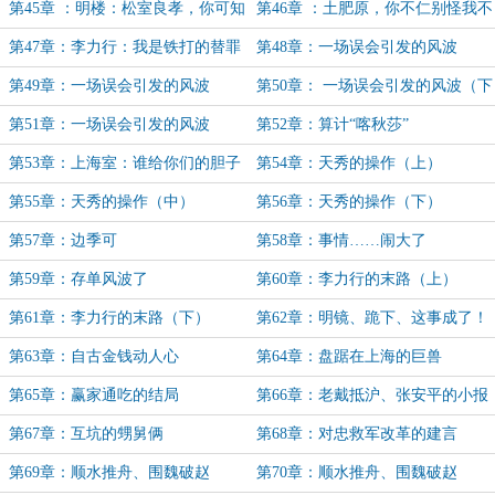
第45章 ：明楼：松室良孝，你可知
第46章 ：土肥原，你不仁别怪我不
你大祸临头？
义！
第47章：李力行：我是铁打的替罪
第48章：一场误会引发的风波
羊？
（上）
第49章：一场误会引发的风波
第50章： 一场误会引发的风波（下
（中）
缺）
第51章：一场误会引发的风波
第52章：算计“喀秋莎”
（完）
第53章：上海室：谁给你们的胆子
第54章：天秀的操作（上）
来上海调查军统？
第55章：天秀的操作（中）
第56章：天秀的操作（下）
第57章：边季可
第58章：事情……闹大了
第59章：存单风波了
第60章：李力行的末路（上）
第61章：李力行的末路（下）
第62章：明镜、跪下、这事成了！
（八千四！） （禁止跳定）
第63章：自古金钱动人心
第64章：盘踞在上海的巨兽
第65章：赢家通吃的结局
第66章：老戴抵沪、张安平的小报
告
第67章：互坑的甥舅俩
第68章：对忠救军改革的建言
第69章：顺水推舟、围魏破赵
第70章：顺水推舟、围魏破赵