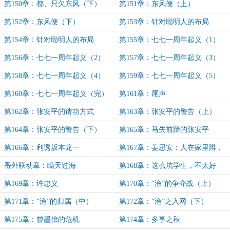
到底是谁！（下）
第150章：都、只欠东风（下）
第151章：东风便（上）
（七千三，说到做到了了吧！）
第152章：东风便（下）
第153章：针对聪明人的布局
（上）
第154章：针对聪明人的布局
第155章：七七一周年起义（1）
（下）
第156章：七七一周年起义（2）
第157章：七七一周年起义（3）
第158章：七七一周年起义（4）
第159章：七七一周年起义（5）
第160章：七七一周年起义（完）
第161章：尾声
第162章：张安平的请功方式
第163章：张安平的警告（上）
第164章：张安平的警告（下）
第165章：马失前蹄的张安平
第166章：利诱坂本龙一
第167章：姜思安：人在家里蹲，
喜事自上门！
番外联动章：瞒天过海
第168章：这么坑学生，不太好
吧？
第169章：许忠义
第170章：“渔”的争夺战（上）
第171章：“渔”的归属（中）
第172章：“渔”之入网（下）
第175章：曾墨怡的危机
第174章：多事之秋