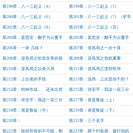
我就是又免费的番外）
第198章：八一三起义（4）
第199章：八一三起义（5）
第200章：八一三起义（6）
第201章：八一三起义（7）（驴车
战神上线前）
第202章：八一三起义（8）
第203章：八一三起义（完）
第204章：姜思安：翻手为云覆手
第205章：姜思安：翻手为云覆手
为雨（上）
为雨（下）
第206章：一举 几得？
第207章：逆风局之一步十算
第208章：逆风局之松室良孝的算
第209章：逆风局之危机重重
计！
第210章：逆风局之以身入局
第211章：逆风局之逆转乾坤
第212章：上位者的手段
第213章：温伟：上次是你干的？
第214章：特种作战……还未出世
第215章：张安平：我这一亩三分
必将先亡！
地（1）
第216章：张安平：我这一亩三分
第217章：谁是叛徒（上）
地（完）
第218章：谁是叛徒（中）
第219章：谁是叛徒（下）
第220章：
第221章：三个名字
第222章：除掉所有的不可能，剩
第223章：两个钓鱼佬、被打劫的