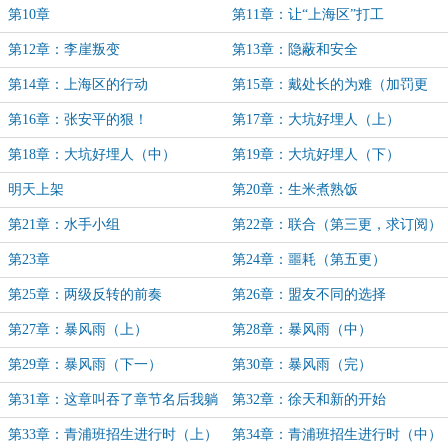
第10章
第11章：让“上海区”打工
第12章：李崖叛变
第13章：隐蔽和安全
第14章：上海区的行动
第15章：戴处长的为难（加罚更
新）
第16章：张安平的狠！
第17章：大坑好埋人（上）
第18章：大坑好埋人（中）
第19章：大坑好埋人（下）
明天上架
第20章：生米煮熟饭
第21章：水手小组
第22章：联合（第三更，求订阅）
第23章
第24章：噩耗（第五更）
第25章：两级反转的前奏
第26章：盟友不同的选择
第27章：暴风雨（上）
第28章：暴风雨（中）
第29章：暴风雨（下一）
第30章：暴风雨（完）
第31章：这章叫吞了章节名后我躺
第32章：徐天和新的开始
平
第33章：青浦班招生进行时（上）
第34章：青浦班招生进行时（中）