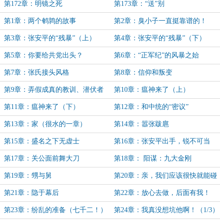
第172章：明镜之死
第173章：“送”别
第1章：两个鹌鹑的故事
第2章：臭小子一直挺靠谱的！
第3章：张安平的“残暴”（上）
第4章：张安平的“残暴”（下）
第5章：你要给共党出头？
第6章：“正军纪”的风暴之始
第7章：张氏接头风格
第8章：信仰和叛变
第9章：弄假成真的教训、潜伏者
第10章：瘟神来了（上）
的苦楚
第11章：瘟神来了（下）
第12章：和中统的“密议”
第13章：家（很水的一章）
第14章：嚣张跋扈
第15章：盛名之下无虚士
第16章：张安平出手，锐不可当
第17章：关公面前舞大刀
第18章： 阳谋：九大金刚
第19章：甥与舅
第20章：亲，我们应该很快就能碰
面吧！
第21章：隐于幕后
第22章：放心去做，后面有我！
第23章：纷乱的准备（七千二！）
第24章：我真没想坑他啊！（1/3）