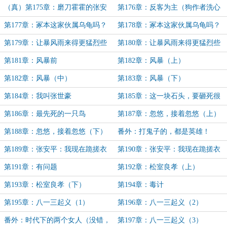
（真）第175章：磨刀霍霍的张安
第176章：反客为主（狗作者洗心
平
革面重新做人，求订阅！）
第177章：冢本这家伙属乌龟吗？
第178章：冢本这家伙属乌龟吗？
（上）
（下）
第179章：让暴风雨来得更猛烈些
第180章：让暴风雨来得更猛烈些
吧！（上）（没有龙骑士，没有龙骑
吧！（下）
第181章：风暴前
第182章：风暴（上）
士！）
第182章：风暴（中）
第183章：风暴（下）
第184章：我叫张世豪
第185章：这一块石头，要砸死很
多的鸟
第186章：最先死的一只鸟
第187章：忽悠，接着忽悠（上）
第188章：忽悠，接着忽悠（下）
番外：打鬼子的，都是英雄！
第189章：张安平：我现在跪搓衣
第190章：张安平：我现在跪搓衣
板还来得及么？（上）
板还来得及么？（下）
第191章：有问题
第192章：松室良孝（上）
第193章：松室良孝（下）
第194章：毒计
第195章：八一三起义（1）
第196章：八一三起义（2）
番外：时代下的两个女人（没错，
第197章：八一三起义（3）