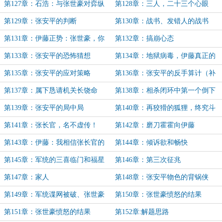
用
第127章：石浩：与张世豪对弈纵
第128章：三人，二十三个心眼
死无悔！
第129章：张安平的判断
第130章：战书、发错人的战书
第131章：伊藤正势：张世豪，你
第132章：搞崩心态
一定会出现！
第133章：张安平的恐怖猜想
第134章：地狱病毒，伊藤真正的
杀招！
第135章：张安平的应对策略
第136章：张安平的反手算计（补
更）
第137章：属下恳请机关长饶命
第138章：相杀闭环中第一个倒下
的人
第139章：张安平的局中局
第140章：再狡猾的狐狸，终究斗
不过猎人！
第141章：张长官，名不虚传！
第142章：磨刀霍霍向伊藤
第143章：伊藤：我相信张长官的
第144章：倾诉欲和畅快
最后一条信息更惊悚！
第145章：军统的三喜临门和福星
第146章：第三次征兆
第147章：家人
第148章：张安平物色的背锅侠
第149章：军统谍网被破、张世豪
第150章：张世豪愤怒的结果
吐血
（上）
第151章：张世豪愤怒的结果
第152章:解题思路