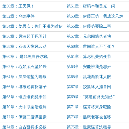
第50章：王天风！
第51章：密码本和灵光一闪
第52章：乌龙事件
第53章：伊藤正势：我成这只鸡
了？
第54章：姜思安：你们不准为难伊
第55章：伊藤势要除二害
藤
第56章：风波起于死间计
第57章：兄弟阋墙仇者快
第58章：石破天惊风云动
第60章：世间谁人不可死？
第60章： 是非黑白任尔说
第61章：算尽机关始变节
第62章：心如顽石坚如铁
第63章：安能辨我是忠奸
第64章：层层铺垫为哪般
第65章：乱花渐欲迷人眼
第66章：堪破迷雾反落子
第67章：狡狐终入捕兽网
第68章：谁胜谁负犹未知
第69章：“莫道前路无知己”
第70章：火中取栗活危局
第71章：谋算将来身犯险
第72章：伊藤二度谋世豪
第73章：熬鹰老客被雀啄
第74章：自古骄兵多必败
第75章：世豪谋算洗租界