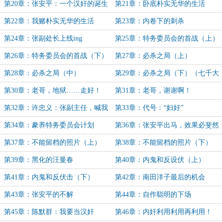
了！
狸级别的副手
第20章：张安平：一个汉奸的诞生
第21章：卧底朴实无华的生活
（上）
第22章：我赌朴实无华的生活
第23章：内卷下的刺杀
（下）
第24章：张副处长上线ing
第25章：特务委员会的首战（上）
第26章：特务委员会的首战（下）
第27章：必杀之局（上）
第28章：必杀之局（中）
第29章：必杀之局（下）（七千大
章！）
第30章：老哥，地狱……走好！
第31章：老哥，谢谢啊！
第32章：许忠义：张副主任，喊我
第33章：代号：“妇好”
许主任！
第34章：豢养特务委员会计划
第36章：张安平出马，效果必斐然
第37章：不能留档的照片（上）
第38章：不能留档的照片（下）
第39章：黑化的汪曼春
第40章：内鬼和反设伏（上）
第41章：内鬼和反伏击（下）
第42章：南田洋子最后的机会
第43章：张安平的不解
第44章：自作聪明的下场
第45章：陈默群：我要当汉奸
第46章：内奸利用利用再利用！