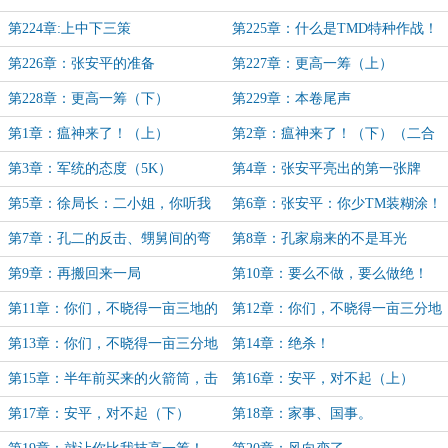
下的不可能便是可能！
张安平
第224章:上中下三策
第225章：什么是TMD特种作战！
第226章：张安平的准备
第227章：更高一筹（上）
第228章：更高一筹（下）
第229章：本卷尾声
第1章：瘟神来了！（上）
第2章：瘟神来了！（下）（二合
一大章！）
第3章：军统的态度（5K）
第4章：张安平亮出的第一张牌
第5章：徐局长：二小姐，你听我
第6章：张安平：你少TM装糊涂！
解释啊！
第7章：孔二的反击、甥舅间的弯
第8章：孔家扇来的不是耳光
弯道道
第9章：再搬回来一局
第10章：要么不做，要么做绝！
第11章：你们，不晓得一亩三地的
第12章：你们，不晓得一亩三分地
意思吗？（上）
的意思吗？（中）
第13章：你们，不晓得一亩三分地
第14章：绝杀！
的意思吗？（下）
第15章：半年前买来的火箭筒，击
第16章：安平，对不起（上）
中了半年后的自己
第17章：安平，对不起（下）
第18章：家事、国事。