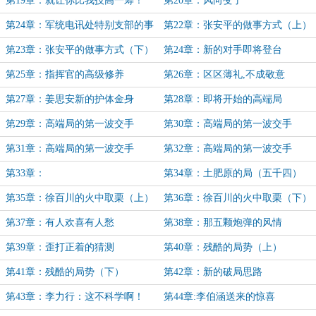
第19章：就让你比我技高一筹！
第20章：风向变了
第24章：军统电讯处特别支部的事
第22章：张安平的做事方式（上）
第23章：张安平的做事方式（下）
第24章：新的对手即将登台
第25章：指挥官的高级修养
第26章：区区薄礼,不成敬意
第27章：姜思安新的护体金身
第28章：即将开始的高端局
第29章：高端局的第一波交手
第30章：高端局的第一波交手
（1）
（2）
第31章：高端局的第一波交手
第32章：高端局的第一波交手
（3）
（完）
第33章：
第34章：土肥原的局（五千四）
第35章：徐百川的火中取栗（上）
第36章：徐百川的火中取栗（下）
第37章：有人欢喜有人愁
第38章：那五颗炮弹的风情
第39章：歪打正着的猜测
第40章：残酷的局势（上）
第41章：残酷的局势（下）
第42章：新的破局思路
第43章：李力行：这不科学啊！
第44章:李伯涵送来的惊喜