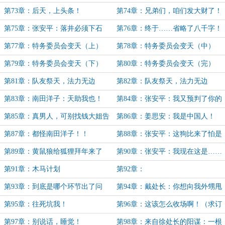
第73章：后天，上头条！
第74章：兄弟们，咱们发大财了！
第75章：张安平：落井必须下石
第76章：终于……省略了八千字！
第77章：特务委员会变天（上）
第78章：特务委员会变天（中）
第79章：特务委员会变天（下）
第80章：特务委员会变天（完）
第81章：队友祭天，法力无边
第82章：队友祭天，法力无边
（上）
（下）
第83章：南田洋子：天助我也！
第84章：张安平：我又预判了你的
预判！
第85章：真男人，可别找钱大姐告
第86章：姜思安：我是中国人！
状！
第87章：都怪南田洋子！！
第88章：张安平：这狗比来了怕是
没好事啊！
第89章：黄鼠狼给狐狸拜年来了
第90章：张安平：我现在这是……
有几重身份来着？
第91章：木马计划
第92章：
第93章：到底是哪个环节出了问
第94章：戴处长：你想向我外甥甩
题？
锅？做梦！
第95章：往死坑我！
第96章：这该怎么收场啊！（求订
阅！）
第97章：别说话，睡觉！
第98章：来自徐处长的阳谋：一根