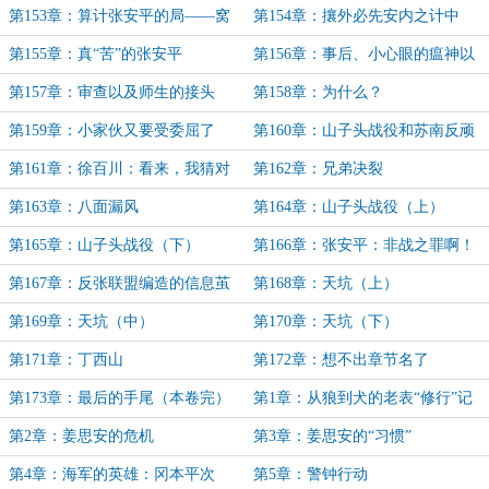
（下）
第153章：算计张安平的局——窝
第154章：攘外必先安内之计中
里斗！
计！
第155章：真“苦”的张安平
第156章：事后、小心眼的瘟神以
及移交
第157章：审查以及师生的接头
第158章：为什么？
（七千字，勉强算补上昨天的。）
第159章：小家伙又要受委屈了
第160章：山子头战役和苏南反顽
的序章
第161章：徐百川：看来，我猜对
第162章：兄弟决裂
了！
第163章：八面漏风
第164章：山子头战役（上）
第165章：山子头战役（下）
第166章：张安平：非战之罪啊！
第167章：反张联盟编造的信息茧
第168章：天坑（上）
房
第169章：天坑（中）
第170章：天坑（下）
第171章：丁西山
第172章：想不出章节名了
第173章：最后的手尾（本卷完）
第1章：从狼到犬的老表“修行”记
第2章：姜思安的危机
第3章：姜思安的“习惯”
第4章：海军的英雄：冈本平次
第5章：警钟行动