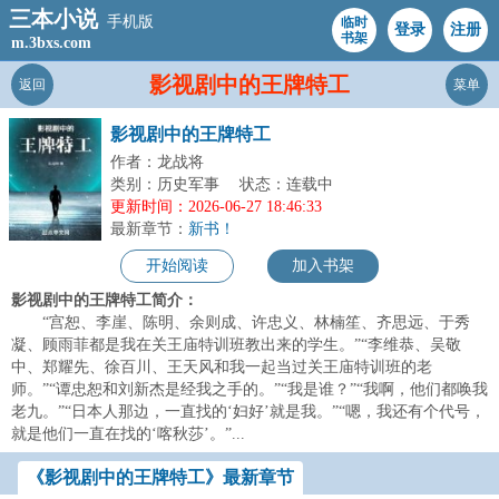
三本小说
手机版
临时
登录
注册
书架
m.3bxs.com
影视剧中的王牌特工
返回
菜单
影视剧中的王牌特工
作者：龙战将
类别：历史军事
状态：连载中
更新时间：2026-06-27 18:46:33
最新章节：
新书！
开始阅读
加入书架
影视剧中的王牌特工简介：
“宫恕、李崖、陈明、余则成、许忠义、林楠笙、齐思远、于秀
凝、顾雨菲都是我在关王庙特训班教出来的学生。”“李维恭、吴敬
中、郑耀先、徐百川、王天风和我一起当过关王庙特训班的老
师。”“谭忠恕和刘新杰是经我之手的。”“我是谁？”“我啊，他们都唤我
老九。”“日本人那边，一直找的‘妇好’就是我。”“嗯，我还有个代号，
就是他们一直在找的‘喀秋莎’。”...
《影视剧中的王牌特工》最新章节