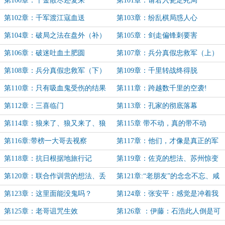
第100章：千金散尽还复来
第101章：请君入瓮定死局
第102章：千军渡江寇血送
第103章：纷乱棋局惑人心
第104章：破局之法在盘外（补）
第105章：剑走偏锋刺要害
第106章：破迷吐血土肥圆
第107章：兵分真假忠救军（上）
第108章：兵分真假忠救军（下）
第109章：千里转战终得脱
第110章：只有吸血鬼受伤的结果
第111章：跨越数千里的空袭!
达成！
第112章：三喜临门
第113章：孔家的彻底落幕
第114章：狼来了、狼又来了、狼
第115章 带不动，真的带不动
真的来了
第116章:带榜一大哥去视察
第117章：他们，才像是真正的军
队
第118章：抗日根据地旅行记
第119章：佐克的想法、苏州惊变
第120章：联合作训营的想法、丢
第121章:“老朋友”的念念不忘、咸
脸的别动队
鱼的绝望
第123章：这里面能没鬼吗？
第124章：张安平：感觉是冲着我
来的！
第125章：老哥诅咒生效
第126章 ：伊藤：石浩此人倒是可