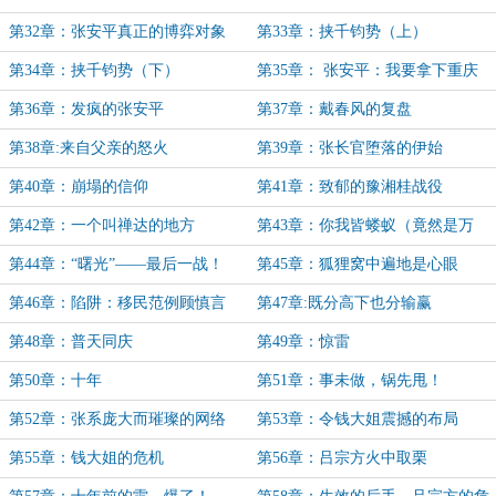
了！
第32章：张安平真正的博弈对象
第33章：挟千钧势（上）
第34章：挟千钧势（下）
第35章： 张安平：我要拿下重庆
站！
第36章：发疯的张安平
第37章：戴春风的复盘
第38章:来自父亲的怒火
第39章：张长官堕落的伊始
第40章：崩塌的信仰
第41章：致郁的豫湘桂战役
第42章：一个叫禅达的地方
第43章：你我皆蝼蚁（竟然是万
字！）
第44章：“曙光”——最后一战！
第45章：狐狸窝中遍地是心眼
第46章：陷阱：移民范例顾慎言
第47章:既分高下也分输赢
第48章：普天同庆
第49章：惊雷
第50章：十年
第51章：事未做，锅先甩！
第52章：张系庞大而璀璨的网络
第53章：令钱大姐震撼的布局
第55章：钱大姐的危机
第56章：吕宗方火中取栗