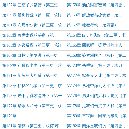
一更，求订阅）
求订阅)
第157章 三德子的馈赠（第三更，
第158章 新的财富密码（第四更，
求订阅）
求订阅）
第159章 暴利行业（第一更，求订
第160章 解放者与掠食者（第二
阅）
更，求订阅）
第161章 布局华尔街（第三更，求
第162章 秘密行动（第四更）
订阅）
第163章 盖世太保的秘密（第一
第164章 hi，九头蛇（第二更，求
更，求订阅）
订阅）
第165章 连锁反应（第三更，求订
第166章 回家吧，婆罗洲的主人
阅）
（第四更，求订阅）
第167章 目标，婆罗洲（第一更，
第168章 婆罗洲的产业核心（第二
求订阅）
更，求订阅）
第169章 布嘌呤半生（第三更，求
第170章 杀手锏（第三更，求订
订阅）
阅）
第171章 莱茵河大扫荡（第一更，
第172章 默多克之迷（第二更，求
求订阅）
订阅）
第173章 柏林的礼物（第三更，求
第174章 从地中海到太平洋（第四
订阅）
更，求订阅）
第175章 陛下，你才是陛下（第一
第176章 男儿们的大和，要沉（第
更，求订阅）
二更，求订阅）
第177章 猎杀大和号（第三更，求
第178章 是我们击沉了大和（第三
订阅）
更，求订阅）
第179章
第180章 三宝颜，回家的感觉（第
二更，求订阅）
第181章 清算（第三更，求订阅）
第182章 南洋是我们的（第四更，