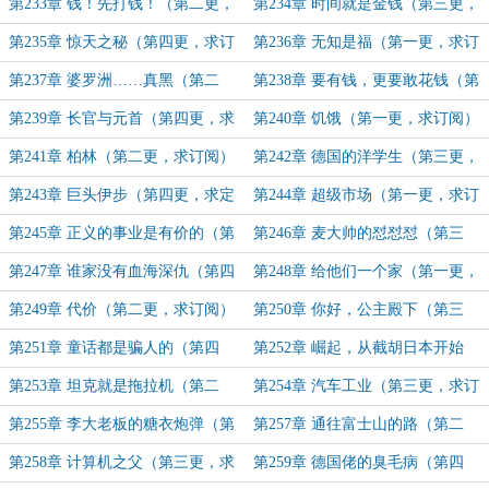
阅）
求订阅）
第233章 钱！先打钱！（第二更，
第234章 时间就是金钱（第三更，
求订阅）
求订阅）
第235章 惊天之秘（第四更，求订
第236章 无知是福（第一更，求订
阅）
阅）
第237章 婆罗洲……真黑（第二
第238章 要有钱，更要敢花钱（第
更，求订阅）
三更，求订阅）
第239章 长官与元首（第四更，求
第240章 饥饿（第一更，求订阅）
订阅）
第241章 柏林（第二更，求订阅）
第242章 德国的洋学生（第三更，
求订阅）
第243章 巨头伊步（第四更，求定
第244章 超级市场（第一更，求订
位）
阅）
第245章 正义的事业是有价的（第
第246章 麦大帅的怼怼怼（第三
二更，求订阅）
更，求订阅）
第247章 谁家没有血海深仇（第四
第248章 给他们一个家（第一更，
更，求订阅）
求订阅）
第249章 代价（第二更，求订阅）
第250章 你好，公主殿下（第三
更，求订阅）
第251章 童话都是骗人的（第四
第252章 崛起，从截胡日本开始
更，求订阅）
（第一更，求订阅）
第253章 坦克就是拖拉机（第二
第254章 汽车工业（第三更，求订
更，求订阅）
阅）
第255章 李大老板的糖衣炮弹（第
第257章 通往富士山的路（第二
四更，求订阅）
更，求订阅）
第258章 计算机之父（第三更，求
第259章 德国佬的臭毛病（第四