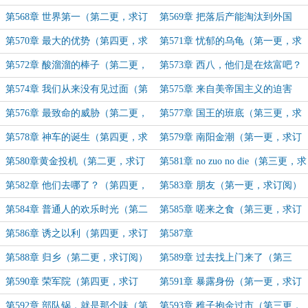
阅）
第568章 世界第一（第二更，求订
第569章 把落后产能淘汰到外国
阅）
（第三更，求订阅）
第570章 最大的优势（第四更，求
第571章 忧郁的乌龟（第一更，求
订阅）
订阅）
第572章 酸溜溜的棒子（第二更，
第573章 西八，他们是在炫富吧？
求订阅）
（第三更，求订阅）
第574章 我们从来没有见过面（第
第575章 来自美帝国主义的迫害
四更，求订阅）
（第一更，求订阅）
第576章 最致命的威胁（第二更，
第577章 国王的班底（第三更，求
求订阅）
订阅）
第578章 神车的诞生（第四更，求
第579章 南阳金潮（第一更，求订
订阅）
阅）
第580章黄金投机（第二更，求订
第581章 no zuo no die（第三更，求
阅）
订阅）
第582章 他们去哪了？（第四更，
第583章 朋友（第一更，求订阅）
求订阅）
第584章 普通人的欢乐时光（第二
第585章 嗟来之食（第三更，求订
更，求订阅）
阅）
第586章 诱之以利（第四更，求订
第587章
阅）
第588章 归乡（第二更，求订阅）
第589章 过去找上门来了（第三
更，求订阅）
第590章 荣军院（第四更，求订
第591章 暴露身份（第一更，求订
阅）
阅）
第592章 部队锅，就是那个味（第
第593章 稚子抱金过市（第三更，