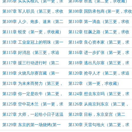
更，求收藏）
收藏）
第105章 买买买模式（第一更，求
第106章 班底（第二更，求收藏）
收藏）
第107章 军人职员（第三更，求收
第108章 国防承包商 (第一更，求收
藏）
藏)
第109章 人少、炮多、速来（第二
第110章 第一滴血（第三更，求收
更，求收藏）
藏）
第111章 蜕变（第一更，求收藏）
第112章 狂飙之路（第二更，求收
藏）
第113章 工业皇冠上的明珠（第一
第114章 良心资本家（第二更，求
更，求追读）
收藏）
第115章 好消息（第三更，求追
第116章 进一步扩张（第一更，求
读）
追读）
第117章 援三行动进行时（第二
第118章 逃出凡尔塞（第三更，求
更，求追读）
追读）
第119章 火烧凡尔赛宫藏（第一
第120章 抢夺人才（第二更，求追
更，求追读）
读）
第121章 为未来而努力（第三更，
第122章 （第一更，求收藏）
求追读）
第123章 你一定是吹牛（第二更，
第124章 想去东京吗（第三更，求
求追读）
收藏）
第125章 空中花木兰（第一更，求
第126章 从南京到东京（第二更，
收藏）
求追读）
第127章 大师，一起给小日子送温
第128章 目标，东京皇宫（第二
暖吧（第一更，求追读）
更，求追读）
第129章 东京的第一场烧烤(第一
第130章 天雷勾地火（第二更，求