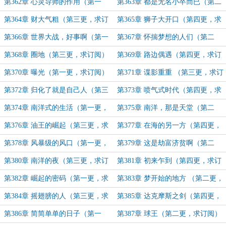
求订阅）
第362章 心灵导师的作用（第一
第363章 都是无名小卒而已（第二
更，求订阅）
更，求订阅）
第364章 财大气粗（第三更，求订
第365章 狮子大开口（第四更，求
阅）
订阅）
第366章 世界大战，好事啊（第一
第367章 怀揣梦想的人们（第二
更，求订阅）
更，求订阅）
第368章 圈地（第三更，求订阅）
第369章 路边偶遇（第四更，求订
阅）
第370章 曝光（第一更，求订阅）
第371章 谍影重重 （第三更，求订
阅）
第372章 归化了就是自己人（第三
第373章 喷气式时代（第四更，求
更，求订阅）
订阅）
第374章 南洋式的生活（第一更，
第375章 南洋，那是天堂（第二
求订阅）
更，求订阅）
第376章 油王的崛起（第三更，求
第377章 在海的另一方（第四更，
订阅）
求订阅）
第378章 风暴级的风口（第一更，
第379章 这是劫富济贫啊（第二
求订阅）
更，求订阅）
第380章 南洋的夜（第三更，求订
第381章 初来乍到（第四更，求订
阅）
阅）
第382章 崛起的密码（第一更，求
第383章 梦开始的地方 （第二更，
订阅）
求订阅）
第384章 摇翅膀的人（第三更，求
第385章 达克摩斯之剑（第四更，
订阅）
求订阅）
第386章 简简单单的日子（第一
第387章 球王（第二更，求订阅）