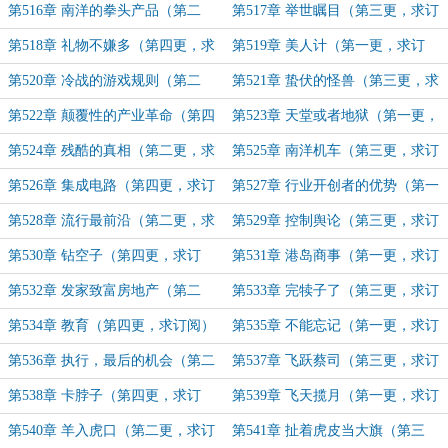
求订阅）
第516章 南洋的拳头产品（第二
第517章 举世瞩目（第三更，求订
更，求订阅）
阅）
第518章 礼物不嫌多（第四更，求
第519章 美人计（第一更，求订
订阅）
阅）
第520章 冷战的游戏规则（第二
第521章 蛰伏的怪兽（第三更，求
更，求订阅）
订阅）
第522章 颠覆性的产业革命（第四
第523章 天堂或者地狱（第一更，
更，求订阅）
求订阅）
第524章 残酷的真相（第二更，求
第525章 南洋机车（第三更，求订
订阅）
阅）
第526章 集成电路（第四更，求订
第527章 行业开创者的优势（第一
阅）
更，求订阅）
第528章 流行最前沿（第二更，求
第529章 控制舆论（第三更，求订
订阅）
阅）
第530章 钻空子（第四更，求订
第531章 港岛商事（第一更，求订
阅）
阅）
第532章 发家致富房地产（第二
第533章 完犊子了（第三更，求订
更，求订阅）
阅）
第534章 教育（第四更，求订阅）
第535章 不能忘记（第一更，求订
阅）
第536章 执行，最后的机会（第二
第537章 飞跃蔡司（第三更，求订
更，求订阅）
阅）
第538章 卡脖子（第四更，求订
第539章 飞天揽月（第一更，求订
阅）
阅）
第540章 羊入虎口（第二更，求订
第541章 扯着虎皮当大旗（第三