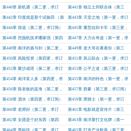
阅）
第440章 新机遇（第二更，求订
第441章 独立土邦联合体（第三
阅）
更，求订阅）
第442章 印度就是那个试验田 （第
第443章 天堂之地（第一更，求订
四更，求订阅）
阅）
第444章 筛选（第二更，求订阅）
第445章 重型自卸卡车（第三更，
求订阅）
第446章 挖掘机技术哪家强（第四
第447章 大力出奇迹（第一更，求
更，求订阅）
订阅）
第448章 南洋的盾与剑（第二更，
第449章 老大哥在看着你（第三
求订阅）
更，求订阅）
第450章 风险投资（第四更，求订
第451章 风云际会（第一更，求订
阅）
阅）
第452章 聚沙成塔（第二更，求订
第453章 公平之道（第三更，求订
阅）
阅）
第454章 南洋富人多（第四更，求
第455章 南洋的特色（第一更，求
订阅）
订阅）
第456章 陈老板的蓝海（第二更，
第457章 群豪（第三更，求订阅）
求订阅）
第458章 泗水（第四更，求订阅）
第459章 黑骑士（第一更，求订
阅）
第460章 老师好（第二更，求订
第461章 电影就是宣传片（第三
阅）
更，求订阅）
第462章 女团是个好东西（第四
第463章 南洋要打文化牌（第一
更，求订阅）
更，求订阅）
第464章 黑科技（第二更，求订
第465章 打造产业航母（第三更，