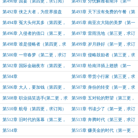
求订阅）
更，求订阅）
第490章 国宴（第四更，求订阅）
第491章 分忧解难看南洋（第一
更，求订阅）
第492章 侠之大者，为世界接盘
第493章 天下没有免费的午餐（第
（第二更，求订阅）
三更，求订阅）
第494章 冤大头何其多（第四更，
第495章 南亚次大陆的美梦（第一
求订阅）
更，求订阅）
第496章 入侵者的借口（第二更，
第497章 雷雨洗地（第三更，求订
求订阅）
阅）
第498章 谁是侵略者（第四更，求
第499章 岁月静好（第一更，求订
订阅）
阅）
第500章 一帘春梦（第二更，求订
第501章 侵略鼓励者（第三更，求
阅）
订阅）
第502章 国际金融夜市（第四更，
第503章 给南洋插上翅膀（第一
求订阅）
更，求订阅）
第504章
第505章 带货小行家（第三更，求
订阅）
第506章 大人，要加钱（第四更，
第507章 身份的转变（第一更，求
求订阅）
订阅）
第508章 职业搞笑选手(第二更，求
第509章 五对轮的野望（第三更，
订阅)
求订阅）
第510章 航母（第四更，求订阅）
第511章 书读少了（第一更，求订
阅）
第512章 旧时代的落幕（第二更，
第513章 奔腾时代（第三更，求订
求订阅）
阅）
第514章
第515章 赚美金的时代（第一更，