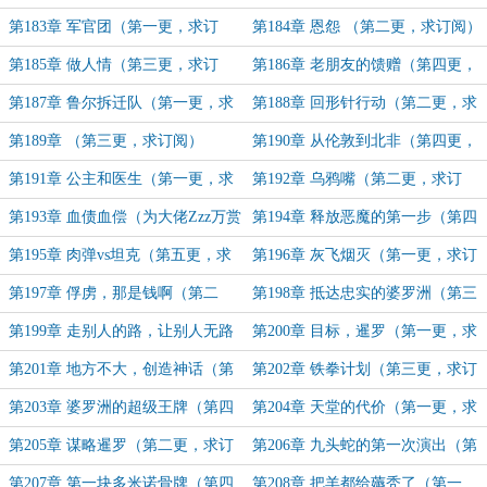
求订阅）
第183章 军官团（第一更，求订
第184章 恩怨 （第二更，求订阅）
阅）
第185章 做人情（第三更，求订
第186章 老朋友的馈赠（第四更，
阅）
求订阅）
第187章 鲁尔拆迁队（第一更，求
第188章 回形针行动（第二更，求
订阅）
订阅）
第189章 （第三更，求订阅）
第190章 从伦敦到北非（第四更，
求订阅）
第191章 公主和医生（第一更，求
第192章 乌鸦嘴（第二更，求订
订阅）
阅）
第193章 血债血偿（为大佬Zzz万赏
第194章 释放恶魔的第一步（第四
加更）
更，求订阅）
第195章 肉弹vs坦克（第五更，求
第196章 灰飞烟灭（第一更，求订
订阅）
阅）
第197章 俘虏，那是钱啊（第二
第198章 抵达忠实的婆罗洲（第三
更，求订阅）
更，求订阅）
第199章 走别人的路，让别人无路
第200章 目标，暹罗（第一更，求
可走（第四更，求订阅）
订阅）
第201章 地方不大，创造神话（第
第202章 铁拳计划（第三更，求订
一更，求订阅）
阅）
第203章 婆罗洲的超级王牌（第四
第204章 天堂的代价（第一更，求
更，求订阅）
订阅）
第205章 谋略暹罗（第二更，求订
第206章 九头蛇的第一次演出（第
阅）
三更，求订阅）
第207章 第一块多米诺骨牌（第四
第208章 把羊都给薅秃了（第一