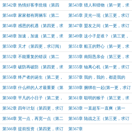
阅）
更，求订阅）
第542章 热情好客李统领（第四
第543章 猎人和猎物（第一更，求
更，求订阅）
订阅）
第544章 家家都有两辆车（第二
第545章 灵光一现（第三更，求订
更，求订阅）
阅）
第546章 感恩的机遇（第四更，求
第547章 盟友之间（第一更，求订
订阅）
阅）
第548章 加速，加速（第二更，求
第549章 这小子是谁？（第三更，
订阅）
求订阅）
第550章 天才（第四更，求订阅）
第551章 船王的野心（第一更，求
订阅）
第552章 不能重复的错误（第二
第553章 南阳恳亲会（第三更，求
更，求订阅）
订阅）
第554章 破防再破防（第四更，求
第555章 铀离心机（第一更，求订
订阅）
阅）
第556章 终产者的诞生（第二更，
第557章 我的，我的，都是我的
求订阅）
（第三更，求订阅）
第558章 什么样的人才最重要（第
第559章 捆绑在一起(第一更，求订
四更，求订阅）
阅)
第560章 平凡的小日子（第二更，
第561章 聪明的猴子（第三更，求
求订阅）
订阅）
第562章 四年计划（第四更，求订
第563章 一直超车一直爽（第一
阅）
更，求订阅）
第564章 宽一点，再宽一点（第二
第565章 陆战之王（第三更，求订
更，求订阅）
阅）
第566章 提前投资（第四更，求订
第567章