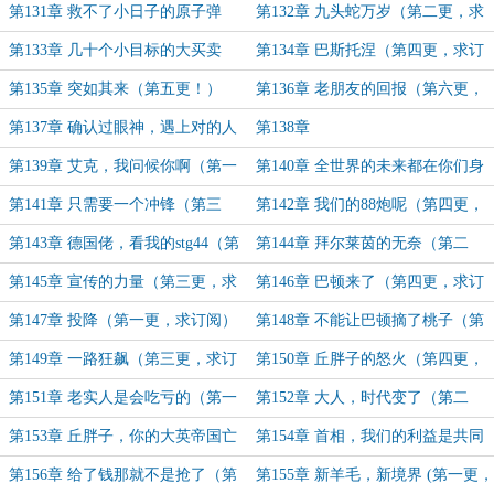
更，求追读)
追读）
第131章 救不了小日子的原子弹
第132章 九头蛇万岁（第二更，求
（第一更，求首订）
订阅）
第133章 几十个小目标的大买卖
第134章 巴斯托涅（第四更，求订
（第三更，求订阅）
阅）
第135章 突如其来（第五更！）
第136章 老朋友的回报（第六更，
求首订）
第137章 确认过眼神，遇上对的人
第138章
（第七更，求首订）
第139章 艾克，我问候你啊（第一
第140章 全世界的未来都在你们身
更，求订阅）
上（第二更，求订阅）
第141章 只需要一个冲锋（第三
第142章 我们的88炮呢（第四更，
更，求订阅）
求订阅）
第143章 德国佬，看我的stg44（第
第144章 拜尔莱茵的无奈（第二
一更，求订阅）
更，求订阅）
第145章 宣传的力量（第三更，求
第146章 巴顿来了（第四更，求订
订阅）
阅）
第147章 投降（第一更，求订阅）
第148章 不能让巴顿摘了桃子（第
二更，求订阅）
第149章 一路狂飙（第三更，求订
第150章 丘胖子的怒火（第四更，
阅）
求订阅）
第151章 老实人是会吃亏的（第一
第152章 大人，时代变了（第二
更，求订阅）
更，求订阅）
第153章 丘胖子，你的大英帝国亡
第154章 首相，我们的利益是共同
了（第三更，求订阅）
的（第四更，求订阅）
第156章 给了钱那就不是抢了（第
第155章 新羊毛，新境界 (第一更，