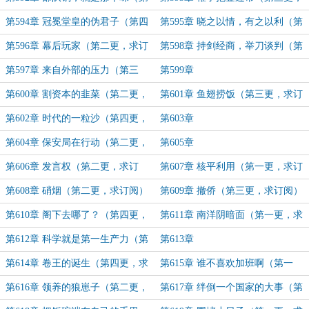
二更，求订阅）
求订阅）
第594章 冠冕堂皇的伪君子（第四
第595章 晓之以情，有之以利（第
更，求订阅）
一更，求订阅）
第596章 幕后玩家（第二更，求订
第598章 持剑经商，举刀谈判（第
阅）
三更，求订阅）
第597章 来自外部的压力（第三
第599章
更，求订阅）
第600章 割资本的韭菜（第二更，
第601章 鱼翅捞饭（第三更，求订
求订阅）
阅）
第602章 时代的一粒沙（第四更，
第603章
求订阅）
第604章 保安局在行动（第二更，
第605章
求订阅）
第606章 发言权（第二更，求订
第607章 核平利用（第一更，求订
阅）
阅）
第608章 硝烟（第二更，求订阅）
第609章 撤侨（第三更，求订阅）
第610章 阁下去哪了？（第四更，
第611章 南洋阴暗面（第一更，求
求订阅）
订阅）
第612章 科学就是第一生产力（第
第613章
二更，求订阅）
第614章 卷王的诞生（第四更，求
第615章 谁不喜欢加班啊（第一
订阅）
更，求订阅）
第616章 领养的狼崽子（第二更，
第617章 绊倒一个国家的大事（第