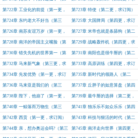
三更，求订阅）
订阅）
第722章 工业化的前提（第一更，
第723章 特使（第二更，求订阅）
求订阅）
第724章 东约老大不好当（第三
第725章 大国牌局（第四更，求订
更，求订阅）
阅）
第726章 南苏友谊万岁（第一更，
第727章 米帝也就是条舔狗（第二
求订阅）
更，求订阅）
第728章 南洋的帝国主义嘴脸（第
第729章 战略轰炸机（第四更，求
三更，求订阅）
订阅）
第730章 错失先机的世界第一（第
第731章 南阳也是很牛掰的（第二
一更，求订阅）
更，求订阅）
第732章 马来新气象（第三更，求
第733章 高原训练（第四更，求订
订阅）
阅）
第734章 先发优势（第一更，求订
第735章 新时代的领路人（第二
阅）
更，求订阅）
第736章 马来亚是我们的（第三
第737章 丘胖子的如意算盘（第四
更，求订阅）
更，求订阅）
第738章 陛下，他崩了（第一更，
第739章 最牛掰的选择（第二更，
求订阅）
求订阅）
第740章 一鲸落而万物生（第三
第741章 独乐乐不如众乐乐（第四
更，求订阅）
更，求订阅）
第742章 西贡（第一更，求订阅）
第743章 科技与狠活的时代（第二
更，求订阅）
第744章 亲，想办奥运会吗?（第三
第745章 南洋走向世界（第四更，