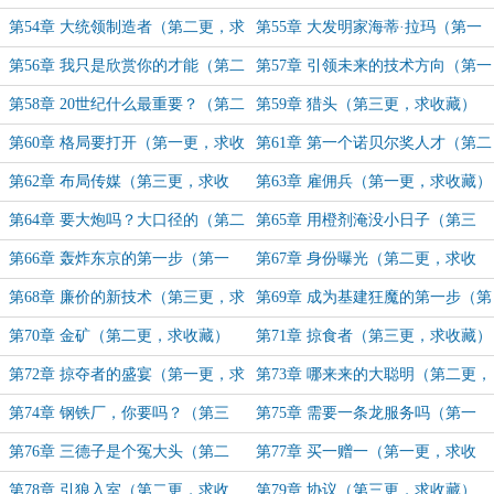
收藏）
第54章 大统领制造者（第二更，求
第55章 大发明家海蒂·拉玛（第一
收藏）
更，求收藏）
第56章 我只是欣赏你的才能（第二
第57章 引领未来的技术方向（第一
更，求收藏）
更，求收藏）
第58章 20世纪什么最重要？（第二
第59章 猎头（第三更，求收藏）
更，求收藏）
第60章 格局要打开（第一更，求收
第61章 第一个诺贝尔奖人才（第二
藏）
更，求收藏）
第62章 布局传媒（第三更，求收
第63章 雇佣兵（第一更，求收藏）
藏）
第64章 要大炮吗？大口径的（第二
第65章 用橙剂淹没小日子（第三
更，求收藏）
更，求收藏）
第66章 轰炸东京的第一步（第一
第67章 身份曝光（第二更，求收
更，求收藏）
藏）
第68章 廉价的新技术（第三更，求
第69章 成为基建狂魔的第一步（第
收藏）
一更，求收藏）
第70章 金矿（第二更，求收藏）
第71章 掠食者（第三更，求收藏）
第72章 掠夺者的盛宴（第一更，求
第73章 哪来来的大聪明（第二更，
收藏）
求收藏）
第74章 钢铁厂，你要吗？（第三
第75章 需要一条龙服务吗（第一
更，求收藏）
更，求收藏）
第76章 三德子是个冤大头（第二
第77章 买一赠一（第一更，求收
更，求收藏）
藏）
第78章 引狼入室（第二更，求收
第79章 协议（第三更，求收藏）