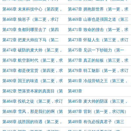
阅）
求订阅）
第466章 未来科技中心（第四更，
第467章 拥抱新世界（第一更，求
求订阅）
订阅）
第468章 狼崽子（第二更，求订
第469章 山寨也是强国之道（第三
阅）
更，求订阅）
第470章 鱼都到哪里去了（第四
第471章 致命的撞击（第一更，求
更，求订阅）
订阅）
第472章 把麦大帅拉下马（第二
第473章 怀疑人生（第三更，求订
更，求订阅）
阅）
第474章 破防的麦大帅（第二更，
第475章 见识一下钞能力（第一
求订阅）
更，求订阅）
第476章 航空新时代（第二更，求
第477章 真正的短板（第三更，求
订阅）
订阅）
第478章 都是便宜货（第四更，求
第479章 特工魅影（第一更，求订
订阅）
阅）
第480章 国王的味道（第二更，求
第481章 冷战营销之王（第三更，
订阅）
求订阅）
第482章 堕落资本家的真面目（第
第483章
四更，求订阅）
第484章 投机之徒（第二更，求订
第485章 麦大帅的阴谋（第三更，
阅）
求订阅）
第486章 雪风，那是我们的啊（第
第487章 背刺（第一更，求订阅）
四更，求订阅）
第488章 战胜国的待遇（第二更，
第489章 有仇必报真君子（第三