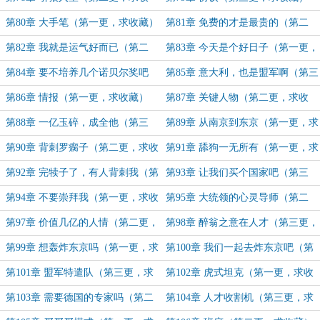
藏）
第80章 大手笔（第一更，求收藏）
第81章 免费的才是最贵的（第二
更，求收藏）
第82章 我就是运气好而已（第二
第83章 今天是个好日子（第一更，
更，求收藏）
求收藏）
第84章 要不培养几个诺贝尔奖吧
第85章 意大利，也是盟军啊（第三
（第二更，求收藏）
更，求收藏）
第86章 情报（第一更，求收藏）
第87章 关键人物（第二更，求收
藏）
第88章 一亿玉碎，成全他（第三
第89章 从南京到东京（第一更，求
更，求收藏）
收藏）
第90章 背刺罗瘸子（第二更，求收
第91章 舔狗一无所有（第一更，求
藏）
收藏）
第92章 完犊子了，有人背刺我（第
第93章 让我们买个国家吧（第三
二更，求收藏）
更，求收藏）
第94章 不要崇拜我（第一更，求收
第95章 大统领的心灵导师（第二
藏）
更，求收藏）
第97章 价值几亿的人情（第二更，
第98章 醉翁之意在人才（第三更，
求收藏）
求收藏）
第99章 想轰炸东京吗（第一更，求
第100章 我们一起去炸东京吧（第
收藏）
二更，求收藏）
第101章 盟军特遣队（第三更，求
第102章 虎式坦克（第一更，求收
收藏）
藏）
第103章 需要德国的专家吗（第二
第104章 人才收割机（第三更，求