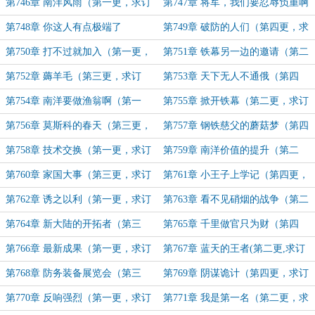
更，求订阅）
求订阅）
第746章 南洋风雨（第一更，求订
第747章 将军，我们要忍辱负重啊
阅）
（第二更，求订阅）
第748章 你这人有点极端了
第749章 破防的人们（第四更，求
订阅）
第750章 打不过就加入（第一更，
第751章 铁幕另一边的邀请（第二
求订阅）
更，求订阅）
第752章 薅羊毛（第三更，求订
第753章 天下无人不通俄（第四
阅）
更，求订阅）
第754章 南洋要做渔翁啊（第一
第755章 掀开铁幕（第二更，求订
更，求订阅）
阅）
第756章 莫斯科的春天（第三更，
第757章 钢铁慈父的蘑菇梦（第四
求订阅）
更，求订阅）
第758章 技术交换（第一更，求订
第759章 南洋价值的提升（第二
阅）
更，求订阅）
第760章 家国大事（第三更，求订
第761章 小王子上学记（第四更，
阅）
求订阅）
第762章 诱之以利（第一更，求订
第763章 看不见硝烟的战争（第二
阅）
更，求订阅）
第764章 新大陆的开拓者（第三
第765章 千里做官只为财（第四
更，求订阅）
更，求订阅）
第766章 最新成果（第一更，求订
第767章 蓝天的王者(第二更,求订
阅）
阅)
第768章 防务装备展览会（第三
第769章 阴谋诡计（第四更，求订
更，求订阅）
阅）
第770章 反响强烈（第一更，求订
第771章 我是第一名（第二更，求