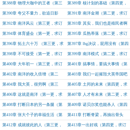
更，求订阅）
第388章 物理大咖中的王者（第三
第389章 核计划的基础（第四更，
更，求订阅）
求订阅）
第390章 夸父不量力，欲追日影
第391章 南洋金潮（第二更，求订
（第一更，求订阅）
阅）
第392章 南洋风云（第三更，求订
第393章 其实，我们也是殖民者啊
阅）
（第四更，求订阅）
第394章 体育盛会（第一更，求订
第395章 瓜熟蒂落（第二更，求订
阅）
阅）
第396章 拓土六十万 （第三更，求
第397章 lhg决议，屁用没有（第四
订阅）
更，求订阅）
第398章 不可接受（第一更，求订
第399章 南洋模式（第二更，求订
阅）
阅）
第400章 大年初一（第三更，求订
第401章 搞事情，要搞大事情（第
阅）
四更，求订阅）
第402章 南洋的收入倍增（第二
第403章 我们一起摧毁大英帝国吧
更，求订阅）
（第二更，求订阅）
第404章 我大英，很穷啊（第三
第405章 土邦的未来（第四更，求
更，求订阅）
订阅）
第406章 这就是南洋（第一更，求
第407章 人才有未来（第二更，求
订阅）
订阅）
第408章 打断日本的另一条腿（第
第409章 诺贝尔奖也能杀人（第四
三更，求订阅）
更，求订阅）
第410章 张大个子的幸福生活（第
第411章 打断脊梁，再抽出骨头
一更，求订阅）
（第二更，求订阅）
第412章 成就彼此的人（第三更，
第413章一出好戏（第四更，求订