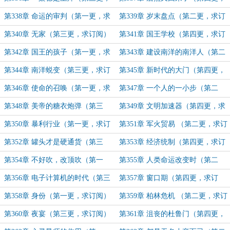
求订阅）
求订阅）
第338章 命运的审判（第一更，求
第339章 岁末盘点（第二更，求订
订阅）
阅）
第340章 无家（第三更，求订阅）
第341章 国王学校（第四更，求订
阅）
第342章 国王的孩子（第一更，求
第343章 建设南洋的南洋人（第二
订阅）
更，求订阅）
第344章 南洋蜕变（第三更，求订
第345章 新时代的大门（第四更，
阅）
求订阅）
第346章 使命的召唤（第一更，求
第347章 一个人的一小步（第二
订阅）
更，求订阅）
第348章 美帝的糖衣炮弹（第三
第349章 文明加速器（第四更，求
更，求订阅）
订阅）
第350章 暴利行业（第一更，求订
第351章 军火贸易 （第二更，求订
阅）
阅）
第352章 罐头才是硬通货（第三
第353章 经济统制（第四更，求订
更，求订阅）
阅）
第354章 不好吹，改顶吹（第一
第355章 人类命运改变时（第二
更，求订阅）
更，求订阅）
第356章 电子计算机的时代（第三
第357章 窗口期（第四更，求订
更，求订阅）
阅）
第358章 身份（第一更，求订阅）
第359章 柏林危机 （第二更，求订
阅）
第360章 夜宴（第三更，求订阅）
第361章 沮丧的杜鲁门（第四更，