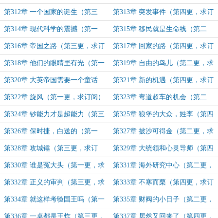
求订阅）
阅）
第312章 一个国家的诞生（第三
第313章 突发事件（第四更，求订
更，求订阅）
阅）
第314章 现代科学的震撼（第一
第315章 移民就是生命线（第二
更，求订阅）
更，求订阅）
第316章 帝国之路（第三更，求订
第317章 回家的路（第四更，求订
阅）
阅）
第318章 他们的眼睛里有光（第一
第319章 自由的鸟儿（第二更，求
更，求订阅）
订阅）
第320章 大英帝国需要一个童话
第321章 新的机遇（第四更，求订
（第三更，求订阅）
阅）
第322章 旋风（第一更，求订阅）
第323章 弯道超车的机会（第二
更，求订阅）
第324章 钞能力才是超能力（第三
第325章 狼堡的大众，姓李（第四
更，求订阅）
更，求订阅）
第326章 保时捷，白送的（第一
第327章 披沙可得金（第二更，求
更，求追读）
订阅）
第328章 攻城锤（第三更，求订
第329章 大统领和心灵导师（第四
阅）
更，求订阅）
第330章 谁是冤大头（第一更，求
第331章 海外研究中心（第二更，
订阅）
求订阅）
第332章 正义的审判（第三更，求
第333章 不寒而栗（第四更，求订
订阅）
阅）
第334章 就这样考验国王吗（第一
第335章 财阀的小日子（第二更，
更，求订阅）
求订阅）
第336章 一桌都是王炸（第三更，
第337章 居然又回来了（第四更，