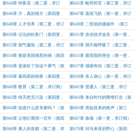
阅）
第644章 特鲁克（第二更，求订
第645章 帕劳村官（第三更，求订
阅）
阅）
第646章 方，真的很方（第四更，
第647章 直线飞机（第一更，求订
求订阅）
阅）
第648章 人才培养（第二更，求订
第649章 二世祖的骚操作 （第三
阅）
更，求订阅）
第650章 记仇的杜鲁门（第四更，
第651章 农业技术改良（第一更，
求订阅）
求订阅）
第652章 朝气蓬勃（第二更，求订
第653章 我不能呼吸了（第三更，
阅）
求订阅）
第654章 都是美国佬惹的祸（第四
第655章 最坚固的堡垒（第一更，
更，求订阅）
求订阅）
第656章 是谁给了你这个勇气（第
第657章 感谢有你（第三更，求订
二更，求订阅）
阅）
第658章 暴风雨的前夜（第四更，
第659章 杀人诛心（第一更，求订
求订阅）
阅）
第660章 教育（第二更，求订阅）
第661章 普通人（第三更，求订
阅）
第662章 纯天然无污染（第四更，
第663章 来自时代的降维打击（第
求订阅）
一更，求订阅）
第664章 知道什么是专家吗？（第
第665章 突如其来的枪声（第三
二更，求订阅）
更，求订阅）
第666章 让他们畏惧一百年（第四
第667章 族魂（第一更，求订阅）
更，求订阅）
第668章 唐人的首都（第二更，求
第670章 对马来亚的野心（第四