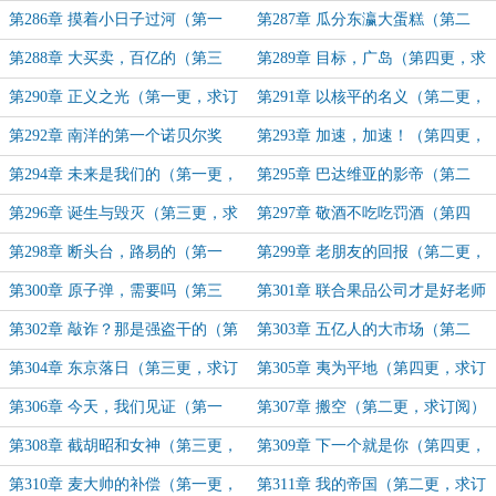
更，求订阅）
更，求订阅）
第286章 摸着小日子过河（第一
第287章 瓜分东瀛大蛋糕（第二
更，求订阅）
更，求订阅）
第288章 大买卖，百亿的（第三
第289章 目标，广岛（第四更，求
更，求订阅）
订阅）
第290章 正义之光（第一更，求订
第291章 以核平的名义（第二更，
阅）
求订阅）
第292章 南洋的第一个诺贝尔奖
第293章 加速，加速！（第四更，
（第三更，求订阅）
求订阅）
第294章 未来是我们的（第一更，
第295章 巴达维亚的影帝（第二
求订阅）
更，求订阅）
第296章 诞生与毁灭（第三更，求
第297章 敬酒不吃吃罚酒（第四
订阅）
更，求订阅）
第298章 断头台，路易的（第一
第299章 老朋友的回报（第二更，
更，求订阅）
求订阅）
第300章 原子弹，需要吗（第三
第301章 联合果品公司才是好老师
更，求订阅）
（第四更，求订阅）
第302章 敲诈？那是强盗干的（第
第303章 五亿人的大市场（第二
一更，求订阅）
更，求订阅）
第304章 东京落日（第三更，求订
第305章 夷为平地（第四更，求订
阅）
阅）
第306章 今天，我们见证（第一
第307章 搬空（第二更，求订阅）
更，求订阅）
第308章 截胡昭和女神（第三更，
第309章 下一个就是你（第四更，
求订阅）
求订阅）
第310章 麦大帅的补偿（第一更，
第311章 我的帝国（第二更，求订