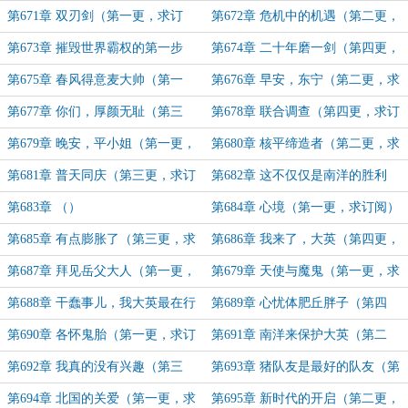
订阅）
更，求订阅）
第671章 双刃剑（第一更，求订
第672章 危机中的机遇（第二更，
阅）
求订阅）
第673章 摧毁世界霸权的第一步
第674章 二十年磨一剑（第四更，
（第三更，求订阅）
求订阅）
第675章 春风得意麦大帅（第一
第676章 早安，东宁（第二更，求
更，求订阅）
订阅）
第677章 你们，厚颜无耻（第三
第678章 联合调查（第四更，求订
更，求订阅）
阅）
第679章 晚安，平小姐（第一更，
第680章 核平缔造者（第二更，求
求订阅）
订阅）
第681章 普天同庆（第三更，求订
第682章 这不仅仅是南洋的胜利
阅）
（第四更，求订阅）
第683章 （）
第684章 心境（第一更，求订阅）
第685章 有点膨胀了（第三更，求
第686章 我来了，大英（第四更，
订阅）
求订阅）
第687章 拜见岳父大人（第一更，
第679章 天使与魔鬼（第一更，求
求订阅）
订阅）
第688章 干蠢事儿，我大英最在行
第689章 心忧体肥丘胖子（第四
（第二更，求订阅）
更，求订阅）
第690章 各怀鬼胎（第一更，求订
第691章 南洋来保护大英（第二
阅）
更，求订阅）
第692章 我真的没有兴趣（第三
第693章 猪队友是最好的队友（第
更，求订阅）
四更，求订阅）
第694章 北国的关爱（第一更，求
第695章 新时代的开启（第二更，