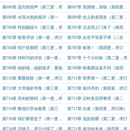
订阅）
求订阅）
第696章 远方的鼓声（第三更，求
第697章 美国佬，加钱（第四更，
订阅）
求订阅）
第698章 水深火热的南洋（第一
第699章 仗义的老朋友（第二更，
更，求订阅）
求订阅）
第700章 特别能战斗（第三更，求
第701章 过去找上门来了（第四
订阅）
更，求订阅）
第702章 暗香浮动（第一更，求订
第703章 众生平等原子弹（二合
阅）
一，求订阅）
第704章 找个软肋吧（第三更，求
第705章 标准！（第四更，求订
订阅）
阅）
第706章 跨时代的冲击（第一更，
第707章 十个小目标（第二更，求
求订阅）
订阅）
第708章 他的钱，他的技术，要他
第709章 铁幕两边各不同（第四
的命（第三更，求订阅）
更，求订阅）
第710章 重载铁路（第一更，求订
第711章 世界第一（第二更，求订
阅）
阅）
第712章 大升级的号角（第三更，
第713章 南洋亮剑（第四更，求订
求订阅）
阅）
第714章 亮剑的筹码（第一更，求
第715章 识时务且明事理（第二
订阅）
更，求订阅）
第716章 教他们学会敬畏（第三
第717章 出发（第四更，求订阅）
更，求订阅）
第718章 我们要窒息了（第一更，
第719章 龙的炫耀（第二更，求订
求订阅）
阅）
第720章 完犊子，用力过猛了（第
第721章 南洋的未来（第四更，求