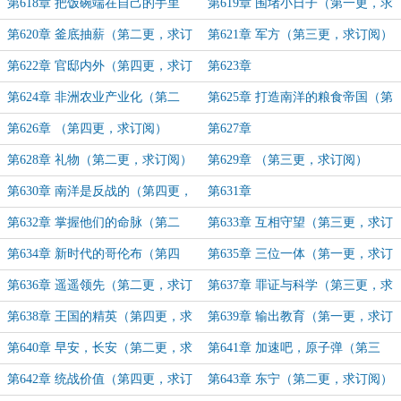
求订阅）
三更，求订阅）
第618章 把饭碗端在自己的手里
第619章 围堵小日子（第一更，求
（第四更，求订阅）
订阅）
第620章 釜底抽薪（第二更，求订
第621章 军方（第三更，求订阅）
阅）
第622章 官邸内外（第四更，求订
第623章
阅）
第624章 非洲农业产业化（第二
第625章 打造南洋的粮食帝国（第
更，求订阅）
三更，求订阅）
第626章 （第四更，求订阅）
第627章
第628章 礼物（第二更，求订阅）
第629章 （第三更，求订阅）
第630章 南洋是反战的（第四更，
第631章
求订阅）
第632章 掌握他们的命脉（第二
第633章 互相守望（第三更，求订
更，求订阅）
阅）
第634章 新时代的哥伦布（第四
第635章 三位一体（第一更，求订
更，求订阅）
阅）
第636章 遥遥领先（第二更，求订
第637章 罪证与科学（第三更，求
阅）
订阅）
第638章 王国的精英（第四更，求
第639章 输出教育（第一更，求订
订阅）
阅）
第640章 早安，长安（第二更，求
第641章 加速吧，原子弹（第三
订阅）
更，求订阅）
第642章 统战价值（第四更，求订
第643章 东宁（第二更，求订阅）