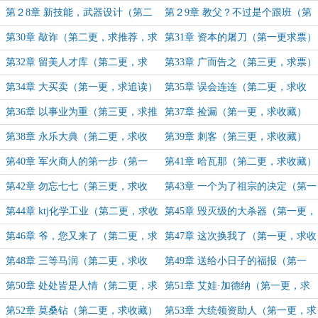
藏，求推荐）
一更，求推荐，求收藏）
第２8章 新技能，武器设计（第二
第２9章 教父？不过是个跟班（第
更，求推荐，求收藏）
一更，求推荐，求收藏）
第30章 敲诈（第二更，求推荐，求
第31章 资本的屠刀（第一更求票）
收藏）
第32章 留美人才库（第二更，求
第33章 广而告之（第三更，求票）
票）
第34章 大买卖（第一更，求追读）
第35章 误会连连（第二更，求收
藏）
第36章 以事业为重（第三更，求推
第37章 捡漏（第一更，求收藏）
荐）
第38章 永乐大典（第二更，求收
第39章 刺客（第三更，求收藏）
藏）
第40章 军火商人的第一步（第一
第41章 哈瓦那（第二更，求收藏）
更，求收藏）
第42章 勿忘七七（第三更，求收
第43章 一个为了祖宗的决定（第一
藏）
更，求收藏）
第44章 ktj化学工业（第二更，求收
第45章 毁灭级的大杀器（第一更，
藏）
求收藏）
第46章 爷，您又来了（第二更，求
第47章 这次换我了（第一更，求收
收藏）
藏）
第48章 三等马润（第二更，求收
第49章 送给小日子的福报（第一
藏）
更，求订阅）
第50章 处处皆是人情（第二更，求
第51章 艾娃·加德纳（第一更，求
收藏）
票）
第52章 莫桑钻（第二更，求收藏）
第53章 大统领资助人（第一更，求