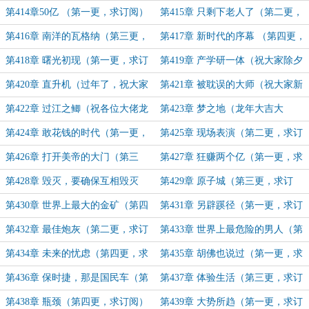
求订阅）
阅）
第414章50亿 （第一更，求订阅）
第415章 只剩下老人了（第二更，
求订阅）
第416章 南洋的瓦格纳（第三更，
第417章 新时代的序幕 （第四更，
求订阅）
求订阅）
第418章 曙光初现（第一更，求订
第419章 产学研一体（祝大家除夕
阅）
快乐！）
第420章 直升机（过年了，祝大家
第421章 被耽误的大师（祝大家新
除夕快乐）
年快乐）
第422章 过江之鲫（祝各位大佬龙
第423章 梦之地（龙年大吉大
年大吉）
利！）
第424章 敢花钱的时代（第一更，
第425章 现场表演（第二更，求订
求订阅）
阅）
第426章 打开美帝的大门（第三
第427章 狂赚两个亿（第一更，求
更，求订阅）
订阅）
第428章 毁灭，要确保互相毁灭
第429章 原子城（第三更，求订
（第二更，求订阅）
阅）
第430章 世界上最大的金矿（第四
第431章 另辟蹊径（第一更，求订
更，求订阅）
阅）
第432章 最佳炮灰（第二更，求订
第433章 世界上最危险的男人（第
阅）
三更，求订阅）
第434章 未来的忧虑（第四更，求
第435章 胡佛也说过（第一更，求
订阅）
订阅）
第436章 保时捷，那是国民车（第
第437章 体验生活（第三更，求订
二更，求订阅）
阅）
第438章 瓶颈（第四更，求订阅）
第439章 大势所趋（第一更，求订