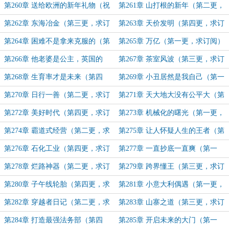
订阅）
更，求订阅）
第260章 送给欧洲的新年礼物（祝
第261章 山打根的新年（第二更，
大家新年快乐！加更！）
新年快乐！）
第262章 东海冶金（第三更，求订
第263章 天价发明（第四更，求订
阅）
阅）
第264章 困难不是拿来克服的（第
第265章 万亿（第一更，求订阅）
五更，求订阅。。）
第266章 他老婆是公主，英国的
第267章 茶室风波（第三更，求订
（第二更，求订阅）
阅）
第268章 生育率才是未来（第四
第269章 小丑居然是我自己（第一
更，求订阅）
更，求订阅）
第270章 日行一善（第二更，求订
第271章 天大地大没有公平大（第
阅）
三更，求订阅）
第272章 美好时代（第四更，求订
第273章 机械化的曙光（第一更，
阅）
求订阅）
第274章 霸道式经营（第二更，求
第275章 让人怀疑人生的王者（第
订阅）
三更，求订阅）
第276章 石化工业（第四更，求订
第277章 一直抄底一直爽（第一
阅）
更，求订阅）
第278章 烂路神器（第二更，求订
第279章 跨界懂王（第三更，求订
阅）
阅）
第280章 子午线轮胎（第四更，求
第281章 小意大利偶遇（第一更，
订阅）
求订阅）
第282章 穿越者日记（第二更，求
第283章 山寨之道（第三更，求订
订阅）
阅）
第284章 打造最强法务部（第四
第285章 开启未来的大门（第一