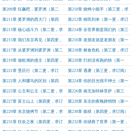
更，求订阅）
更，求订阅）
第209章 狂飙吧，婆罗洲（第二
第210章 烧烤小能手（第三更，求
更，求订阅）
订阅）
第211章 婆罗洲的西大门（第四
第212章 移民到来（第一更，求订
更，求订阅）
阅）
第213章 核心战斗力（第二更，求
第214章 全世界都是我们的（第三
订阅）
更，求订阅）
第215章 我们东京再见（第四更，
第216章 老朋友就是老朋友（第一
求订阅）
更，求订阅）
第217章 从婆罗洲到婆罗洲（第二
第218章 粮食危机（第三更，求订
更，求订阅）
阅）
第219章 做欧洲的债主（第四更，
第220章 打的没有跑的快（第一
求订阅）
更，求订阅）
第221章 垦区行（第二更，求订
第223章 遇袭（第三更，求订阅）
阅）
第222章 人和骡马的区别（第四
第224章 你的目光很不绅士（第一
更，求订阅）
更，求订阅）
第225章 公主和公主（第二更，求
第226章 南无加特林菩萨（第三
订阅）
更，求订阅）
第227章 富士山上（第四更，求订
第228章 东京的夜晚静悄悄（第一
阅）
更，求订阅）
第229章 东京烧烤节（第二更，求
第230章 炼狱（第四更，求订阅）
订阅）
第231章 狂欢之夜（第四更，求订
第232章 你拯救了世界（第一更，