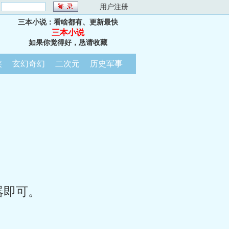
：
用户注册
三本小说：看啥都有、更新最快
三本小说
如果你觉得好，恳请收藏
侠
玄幻奇幻
二次元
历史军事
器即可。