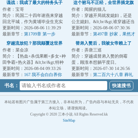
谍战：我成了最大的特务头子
这个驸马不正经，全世界插龙旗
作者：宝哥
作者：闻腥的猫儿
抢女帝！
简介：民国二十四年谢燕来穿越
简介：穿越开局就发媳妇，还是
回北平城，作为黄埔毕业生充实
公主媳妇。&lt;br/&gt;谁穿越还当
北平分站，半个月粉碎特高课石
更新时间：2026-08-06 11:39:29
正经人？公主，皇后，女帝，勇
更新时间：2026-08-06 07:30:36
川少佐收买北平...
最新章节：
第1709章 第一步
将，花魁，...
最新章节：
第497章 抄家，果然才
是来钱最快的！
穿越流放犯？那我颠覆这世界
替弟入赘后，我被女帝赖上了
作者：菜会凉
作者：弄唐三巡
简介：【热血+杀伐果断+多女+种
简介：穿越成替弟入赘的倒霉
田争霸+热火器】&lt;br/&gt;特种
蛋，顾淮本想躺平度日。
兵陈锋，代号“孤狼”，死后穿越到
更新时间：2026-08-04 09:33:26
&lt;br/&gt;可二哥拿了他的计策献
更新时间：2026-07-30 14:26:56
大梁王...
最新章节：
167.我不会白白养你
给女帝后，竟一路高...
最新章节：
第二百六十八章 葬礼
们！
上的不速之客
书名：
本站若有图片广告属于第三方接入，非本站所为，广告内容与本站无关，不代表
本站立场，请谨慎阅读。
Copyright © 2020 三本小说 All Rights Reserved.kk
SiteMap