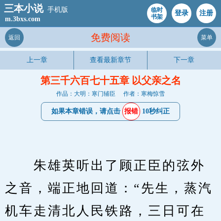
三本小说
手机版
临时
登录
注册
书架
m.3bxs.com
免费阅读
返回
菜单
上一章
查看最新章节
下一章
第三千六百七十五章 以父亲之名
作品：大明：寒门辅臣
作者：寒梅惊雪
如果本章错误，请点击
报错
10秒纠正
　　朱雄英听出了顾正臣的弦外
之音，端正地回道：“先生，蒸汽
机车走清北人民铁路，三日可在