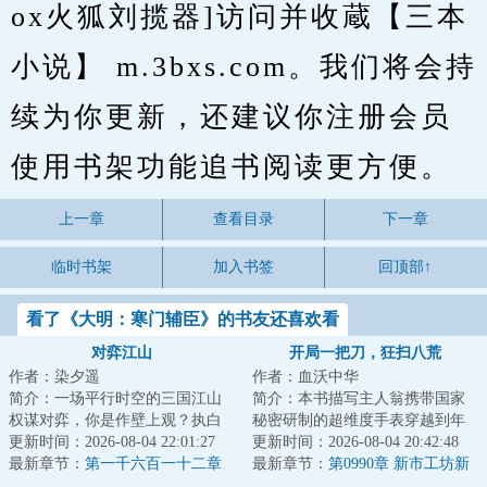
ox火狐刘揽器]访问并收蔵【三本
小说】 m.3bxs.com。我们将会持
续为你更新，还建议你注册会员
使用书架功能追书阅读更方便。
上一章
查看目录
下一章
临时书架
加入书签
回顶部↑
看了《大明：寒门辅臣》的书友还喜欢看
对弈江山
开局一把刀，狂扫八荒
作者：染夕遥
作者：血沃中华
简介：一场平行时空的三国江山
简介：本书描写主人翁携带国家
权谋对弈，你是作壁上观？执白
秘密研制的超维度手表穿越到年
子？抑或执黑子？...
更新时间：2026-08-04 22:01:27
的南宋成为一名战将。主人翁在
更新时间：2026-08-04 20:42:48
最新章节：
第一千六百一十二章
手表的帮助下力...
最新章节：
第0990章 新市工坊新
尚书的“赎罪”