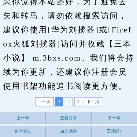
果你觉得本站还好，为了避免丢
失和转马，请勿依赖搜索访问，
建议你使用[华为刘揽器]或[Firef
ox火狐刘揽器]访问并收蔵【三本
小说】 m.3bxs.com。我们将会持
续为你更新，还建议你注册会员
使用书架功能追书阅读更方便。
上一页
1
2
3
下—页
上一章
查看目录
下一章
临时书架
加入书签
回顶部↑