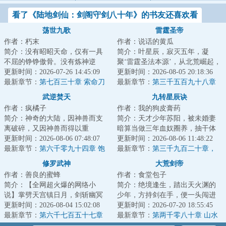
看了《陆地剑仙：剑阁守剑八十年》的书友还喜欢看
荡世九歌
雷霆圣帝
作者：朽末
作者：说话的黄瓜
简介：没有昭昭天命，仅有一具
简介：叶星辰，寂灭五年，凝
不屈的铮铮傲骨。没有炼神逆
聚‘雷霆圣法本源’，从北荒崛起，
天，仅有一曲无悔的荡世壮歌。
更新时间：2026-07-26 14:45:09
探寻身世谜，沐浴天骄血，夺诸
更新时间：2026-08-05 20:18:36
沧海横流，生灵涂...
最新章节：
第七百三十章 索命刀
天造化，斩因...
最新章节：
第三千五百九十八章
印
无敌怪物
武逆焚天
九转星辰诀
作者：疯橘子
作者：我的狗皮膏药
简介：神奇的大陆，因神兽而支
简介：天才少年苏阳，被未婚妻
离破碎，又因神兽而得以重
暗算当做三年血奴圈养，抽干体
生！！各方势力追寻多年的重宝
更新时间：2026-08-06 07:48:07
内至尊血脉，挑断手脚筋丢弃妖
更新时间：2026-08-06 11:48:22
出世，一场腥风血雨...
最新章节：
第六千零九十四章 饱
兽山脉，等待死...
最新章节：
第三千九百二十章，
和攻击
折翼的创世黑暗魔神！
修罗武神
大荒剑帝
作者：善良的蜜蜂
作者：食堂包子
简介：【全网超火爆的网络小
简介：绝境逢生，踏出天火渊的
说】掌劈天宫镇日月，剑斩幽冥
少年，方持剑在手，便一头闯进
踏九霄，世间凡人万万亿，修罗
更新时间：2026-08-04 15:02:08
这场天地大劫！纵剑斩荆棘，苍
更新时间：2026-07-20 18:55:45
成神我最狂！本天...
最新章节：
第六千七百五十七章
穹染血时，且斗...
最新章节：
第两千零八十章 山水
你这是抢我？
元精