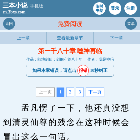
三本小说
手机版
临时
登录
注册
书架
m.3bxs.com
免费阅读
返回
菜单
上一章
查看最新章节
下一章
第一千八十章 噬神再临
作品：陆地剑仙：剑阁守剑八十年
作者：我是神吗
如果本章错误，请点击
报错
10秒纠正
上一页
1
2
3
下—页
　　孟凡愣了一下，他还真没想
到清灵仙尊的残念在这种时候会
冒出这么一句话。