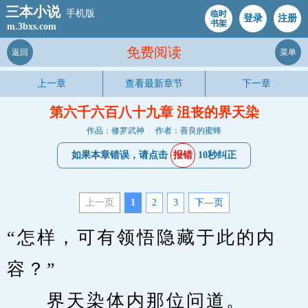
三本小说
手机版
临时
登录
注册
书架
m.3bxs.com
免费阅读
返回
菜单
上一章
查看最新章节
下一章
第六千六百八十九章 沮丧的界天染
作品：修罗武神
作者：善良的蜜蜂
如果本章错误，请点击
报错
10秒纠正
上一页
1
2
3
下—页
“怎样，可有领悟隐藏于此的内
容？”
　　界天染体内那位问道。