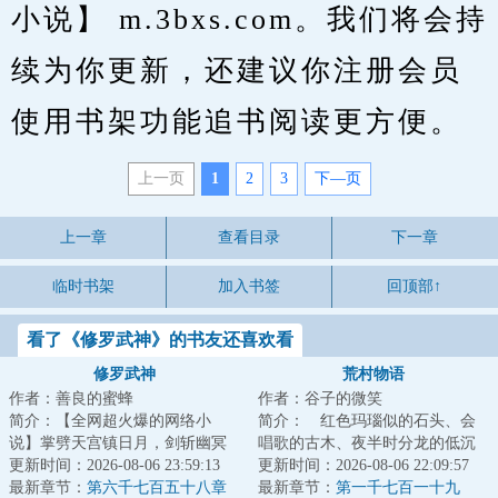
小说】 m.3bxs.com。我们将会持
续为你更新，还建议你注册会员
使用书架功能追书阅读更方便。
上一页
1
2
3
下—页
上一章
查看目录
下一章
临时书架
加入书签
回顶部↑
看了《修罗武神》的书友还喜欢看
修罗武神
荒村物语
作者：善良的蜜蜂
作者：谷子的微笑
简介：【全网超火爆的网络小
简介： 红色玛瑙似的石头、会
说】掌劈天宫镇日月，剑斩幽冥
唱歌的古木、夜半时分龙的低沉
踏九霄，世间凡人万万亿，修罗
更新时间：2026-08-06 23:59:13
的吼叫、以及阴森的密林中的鬼
更新时间：2026-08-06 22:09:57
成神我最狂！本天...
最新章节：
第六千七百五十八章
怪……以及他，...
最新章节：
第一千七百一十九