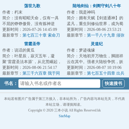
这里，到底是何地？
章 如此兜售
荡世九歌
陆地剑仙：剑阁守剑八十年
作者：朽末
作者：我是神吗
简介：没有昭昭天命，仅有一具
简介：拥有天赋【剑道通神】的
不屈的铮铮傲骨。没有炼神逆
孟凡，重生到修仙世界，成为蜀
天，仅有一曲无悔的荡世壮歌。
更新时间：2026-07-26 14:45:09
山剑派的剑阁守剑人。触摸到“七
更新时间：2026-08-06 23:53:21
沧海横流，生灵涂...
最新章节：
第七百三十章 索命刀
星剑”，获得...
最新章节：
第一千八十九章 须弥
印
山，邪佛
雷霆圣帝
灵道纪
作者：说话的黄瓜
作者：梦迹魂缘
简介：叶星辰，寂灭五年，凝
简介：天地初开万物生，脚踏祥
聚‘雷霆圣法本源’，从北荒崛起，
云在其中。强者大陆纷争扰，妖
探寻身世谜，沐浴天骄血，夺诸
更新时间：2026-08-06 21:54:17
魔鬼神比神通。血染三界争第
更新时间：2026-08-07 10:19:06
天造化，斩因...
最新章节：
第三千六百章 我于同
一，隐世仙人悲众...
最新章节：
第七百五十四章 出兵
代全无敌！
联北
书名：
本站若有图片广告属于第三方接入，非本站所为，广告内容与本站无关，不代表
本站立场，请谨慎阅读。
Copyright © 2020 三本小说 All Rights Reserved.kk
SiteMap