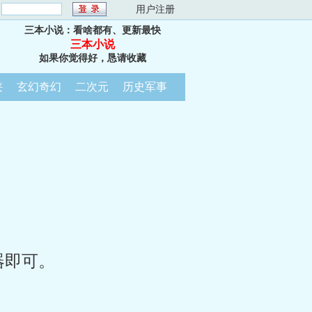
：
用户注册
三本小说：看啥都有、更新最快
三本小说
如果你觉得好，恳请收藏
侠
玄幻奇幻
二次元
历史军事
器即可。