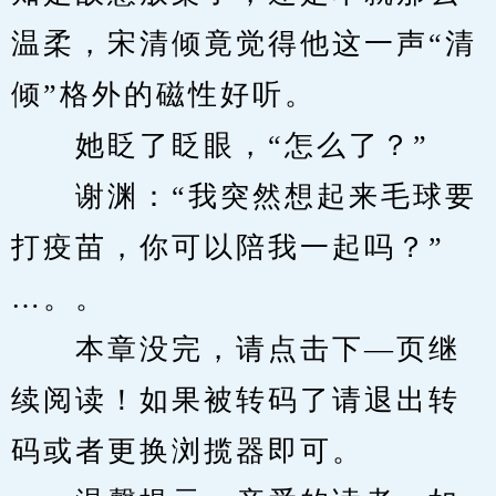
温柔，宋清倾竟觉得他这一声“清
倾”格外的磁性好听。
　　她眨了眨眼，“怎么了？”
　　谢渊：“我突然想起来毛球要
打疫苗，你可以陪我一起吗？”
…。。
　　本章没完，请点击下—页继
续阅读！如果被转码了请退出转
码或者更换浏揽器即可。