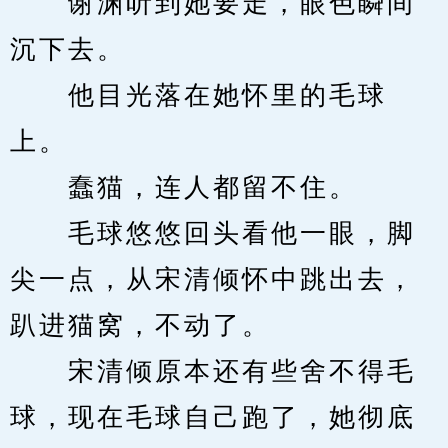
　　谢渊听到她要走，眼色瞬间
沉下去。
　　他目光落在她怀里的毛球
上。
　　蠢猫，连人都留不住。
　　毛球悠悠回头看他一眼，脚
尖一点，从宋清倾怀中跳出去，
趴进猫窝，不动了。
　　宋清倾原本还有些舍不得毛
球，现在毛球自己跑了，她彻底