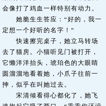
会像打了鸡血一样特别有动力。
　　她脆生生答应：“好的，我一
定想一个好听的名字！”
　　快速擦完桌子，她立马转场
去了猫房。小猫听见门被打开，
它懒洋洋抬头，琥珀色的大眼睛
圆溜溜地看着她，小爪子往前一
抻，似乎在叫她过去。
　　宋清倾看得心都化了，她飞