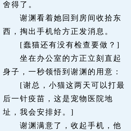
舍得了。
　　谢渊看着她回到房间收拾东
西，掏出手机给方正发消息。
　　[蠢猫还有没有检查要做？]
　　坐在办公室的方正立刻直起
身子，一秒领悟到谢渊的用意：
　　[谢总，小猫这两天可以打最
后一针疫苗，这是宠物医院地
址，我会安排好。]
　　谢渊满意了，收起手机，他