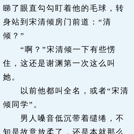
睇了眼直勾勾盯着他的毛球，转
身站到宋清倾房门前道：“清
倾？”
　　“啊？”宋清倾一下有些愣
住，这还是谢渊第一次这么叫
她。
　　以前他都叫全名，或者“宋清
倾同学”。
　　男人嗓音低沉带着缱绻，不
知是故意放柔了，还是本就那么