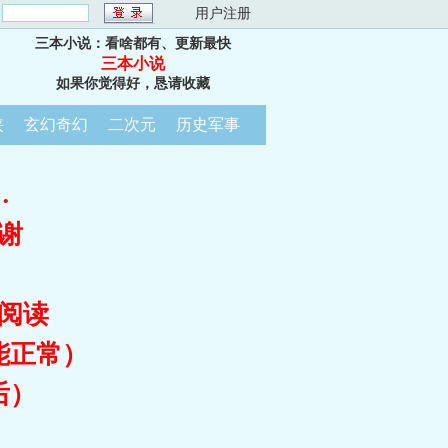
：
用户注册
三本小说：看啥都有、更新最快
三本小说
如果你觉得好，恳请收藏
侠
玄幻奇幻
二次元
历史军事
…
谢
阅读
能正常）
后）