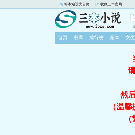
将本站设为首页
收藏三本官网
首页
书库
排行榜
完本
女生
然
（温馨
（