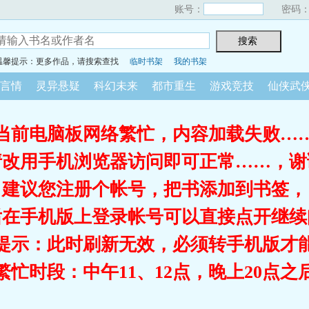
账号：
密码
温馨提示：更多作品，请搜索查找
临时书架
我的书架
言情
灵异悬疑
科幻未来
都市重生
游戏竞技
仙侠武
当前电脑板网络繁忙，内容加载失败…
请改用手机浏览器访问即可正常……，谢
建议您注册个帐号，把书添加到书签，
后在手机版上登录帐号可以直接点开继续
提示：此时刷新无效，必须转手机版才
繁忙时段：中午11、12点，晚上20点之