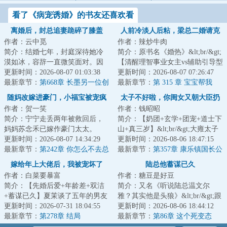
看了《病宠诱婚》的书友还喜欢看
离婚后，封总追妻跪碎了膝盖
人前冷淡人后粘，梁总二婚请克
作者：云中觅
作者：辣炒牛肉
制
简介：结婚七年，封庭深待她冷
简介：原书名《婚热》&lt;br/&gt;
漠如冰，容辞一直微笑面对。因
【清醒理智事业女主vs辅助引导型
为她深爱着他。也相信终有一
更新时间：2026-08-07 01:03:38
深情上位者+一见钟情】
更新时间：2026-08-07 07:26:47
天，她能将他的心...
最新章节：
第668章 长墨另一位创
&lt;br/&gt;陈曼...
最新章节：
第 315 章 宝宝帮我
始人
随妈改嫁进豪门，小福宝被宠疯
太子不好啦，你闺女又朝大臣扔
作者：贺一笑
作者：钱昭昭
了
符
简介：宁宁走丢两年被救回后，
简介：【奶团+玄学+团宠+道士下
妈妈苏念禾已嫁作豪门太太。
山+真三岁】&lt;br/&gt;大雍太子
&lt;br/&gt;然而这个豪门，是个运
更新时间：2026-08-07 14:34:29
带回了一个专业哭丧的崽崽。
更新时间：2026-08-06 18:47:15
势破败、千疮...
最新章节：
第242章 你怎么不去总
&lt;br/&gt;自...
最新章节：
第357章 康乐镇国长公
裁办上班？
主，棠棠官又大啦～
嫁给年上大佬后，我被宠坏了
陆总他蓄谋已久
作者：白菜要暴富
作者：糖豆是好豆
简介：【先婚后爱+年龄差+双洁
简介：又名《听说陆总温文尔
+蓄谋已久】夏茉谈了五年的男友
雅？其实他是头狼》&lt;br/&gt;跟
出轨，捉奸在床。未成年闺蜜大
更新时间：2026-07-31 18:04:55
相恋四年的男友登记那天，姜然
更新时间：2026-08-06 18:44:12
手一挥，找来...
最新章节：
第278章 结局
不仅被放了鸽...
最新章节：
第86章 这个死变态