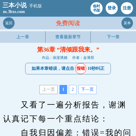
三本小说
手机版
临时
登录
注册
书架
m.3bxs.com
免费阅读
返回
菜单
上一章
查看最新章节
下一章
第36章 “清倾跟我来。”
作品：病宠诱婚
作者：金薄荷
如果本章错误，请点击
报错
10秒纠正
上一页
1
2
下—页
　　又看了一遍分析报告，谢渊
认真记下每一个重点结论：
　　自我归因偏差：错误=我的问