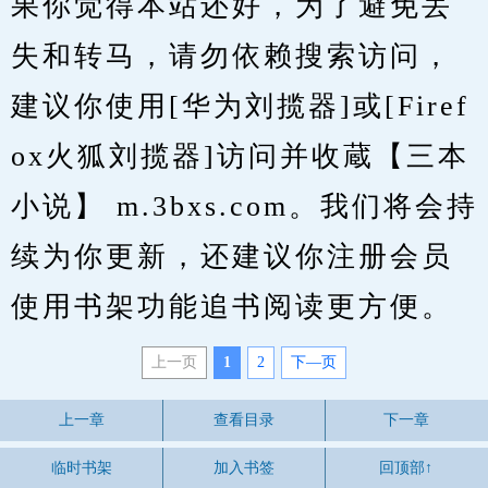
果你觉得本站还好，为了避免丢
失和转马，请勿依赖搜索访问，
建议你使用[华为刘揽器]或[Firef
ox火狐刘揽器]访问并收蔵【三本
小说】 m.3bxs.com。我们将会持
续为你更新，还建议你注册会员
使用书架功能追书阅读更方便。
上一页
1
2
下—页
上一章
查看目录
下一章
临时书架
加入书签
回顶部↑