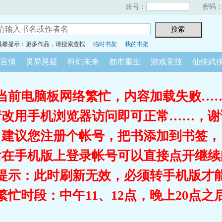
账号：
密码
温馨提示：更多作品，请搜索查找
临时书架
我的书架
言情
灵异悬疑
科幻未来
都市重生
游戏竞技
仙侠武
当前电脑板网络繁忙，内容加载失败…
请改用手机浏览器访问即可正常……，谢
建议您注册个帐号，把书添加到书签，
后在手机版上登录帐号可以直接点开继续
提示：此时刷新无效，必须转手机版才
繁忙时段：中午11、12点，晚上20点之