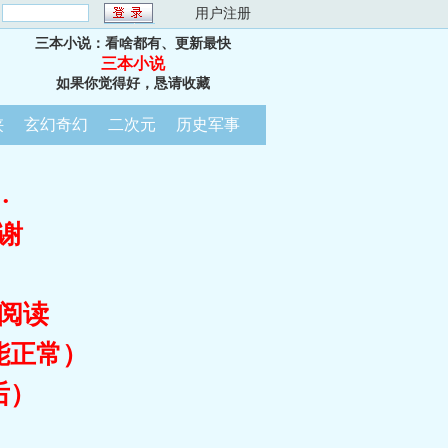
：
用户注册
三本小说：看啥都有、更新最快
三本小说
如果你觉得好，恳请收藏
侠
玄幻奇幻
二次元
历史军事
…
谢
阅读
能正常）
后）