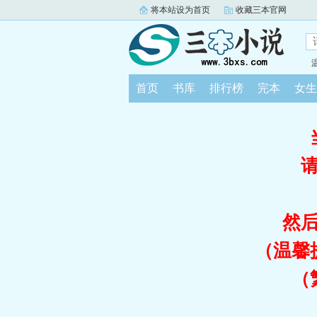
将本站设为首页
收藏三本官网
首页
书库
排行榜
完本
女生
然
（温馨
（