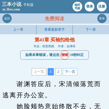
三本小说
手机版
临时
登录
注册
书架
m.3bxs.com
免费阅读
返回
菜单
上一章
查看最新章节
下一章
第41章 买袖扣给他
作品：病宠诱婚
作者：金薄荷
如果本章错误，请点击
报错
10秒纠正
上一页
1
2
下—页
　　谢渊答应后，宋清倾落荒而
逃离开办公室。
　　她脸颊热意始终散不去，无