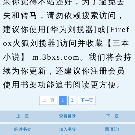
果你觉得本站还好，为了避免丢
失和转马，请勿依赖搜索访问，
建议你使用[华为刘揽器]或[Firef
ox火狐刘揽器]访问并收蔵【三本
小说】 m.3bxs.com。我们将会持
续为你更新，还建议你注册会员
使用书架功能追书阅读更方便。
上一页
1
2
下—页
上一章
查看目录
下一章
临时书架
加入书签
回顶部↑