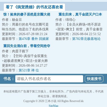
看了《病宠诱婚》的书友还喜欢看
惊！捡来的傻子居然是京圈大佬
重生归来，真千金团灭户口本
作者：杨金豆
作者：绵绵心
简介：周暮行的名号在京圈可是
简介：【全员火葬场+绝不原谅
响当当的。他是出了名的杀伐果
+甜宠+爽文】前世，真千金秦音
断，腹黑无情，在一众兄弟里
更新时间：2026-07-28 08:21:24
认亲回家后拼命讨好付出，渴求
更新时间：2026-08-04 22:51:52
面，优秀到让人望...
最新章节：
第476章 番外 回娘家
亲情，临死前全...
最新章节：
第782章北极基地论
（下）
坛，崔游安有个人密码
重回失去清白前，带着空间抢夺
作者：肉蛋子殿下
江山
简介：【空间+真假千金双重生
+超极虐渣爽文+双洁+全家火葬
场】&lt;br/&gt;【白切黑、貌美绝
更新时间：2026-08-06 14:27:27
伦贵女+禁欲、...
最新章节：
第521章 禅 位
书名：
本站若有图片广告属于第三方接入，非本站所为，广告内容与本站无关，不代表
本站立场，请谨慎阅读。
Copyright © 2020 三本小说 All Rights Reserved.kk
SiteMap