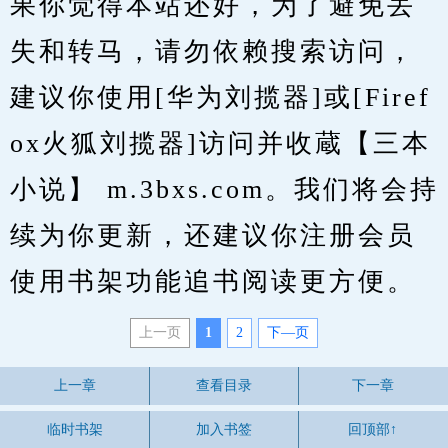
果你觉得本站还好，为了避免丢
失和转马，请勿依赖搜索访问，
建议你使用[华为刘揽器]或[Firef
ox火狐刘揽器]访问并收蔵【三本
小说】 m.3bxs.com。我们将会持
续为你更新，还建议你注册会员
使用书架功能追书阅读更方便。
上一页
1
2
下—页
上一章
查看目录
下一章
临时书架
加入书签
回顶部↑