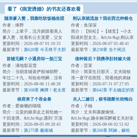
看了《病宠诱婚》的书友还喜欢看
随亲爹入赘，我靠吃软饭稳坐团
刚认亲就流放？我在西北种粮仓
作者：绛野
作者：鱼深深
宠
简介：上辈子，沈月娇跟着美人
简介：【轻松】+【雄竞】+小太
爹入赘，仗着长公主宠爱，父女
阳成长型女主。&lt;br/&gt;刚认亲
俩软饭硬吃，享尽荣华富贵，更
更新时间：2026-08-07 01:10:33
成真千金就流放西北？姜六六直
更新时间：2026-08-07 01:48:41
想一步登天，结...
最新章节：
第620章 今天终于大胆
呼老天爷你...
最新章节：
第238章 当个闲汉
一回了（昭锦）
首辅无嗣？小通房却一胎三宝
借种留后？我携孕肚转嫁大佬
作者：满地梨花雪
作者：芸茉
简介：当朝首辅裴俨权倾朝野，
简介：简茉生日那天，丈夫陆钦
年过二十九，却短命绝嗣，没有
淮一直守在医院，陪着他的弟妹
七情六欲。&lt;br/&gt;重度洁癖，
更新时间：2026-08-06 11:48:28
生孩子。&lt;br/&gt;外人皆知，弟
更新时间：2026-07-31 07:27:05
冷面冷心，...
最新章节：
第168章 摊牌！老太君
妹肚子里的...
最新章节：
第642章 不太确定的答
被气疯了
案
侯府来了个吞金兽
夫人二嫁日，侯爷跪断长街悔白
作者：爱偷懒的喵喵
作者：子柚
头
简介：云棠的娘亲走之前给她一
简介：丈夫和寡嫂偷情。
个回龙弹。&lt;br/&gt;遇到‘灭顶
&lt;br/&gt;施令娴买醉被丈夫好友
之灾’就点燃它，她爹跟她舅就会
更新时间：2026-08-05 09:28:43
看见，他倚门嗤笑，“人家春风快
更新时间：2026-08-06 02:51:02
来接她。&...
最新章节：
第275章 极南城
活，你就是喝死...
最新章节：
第266章 阿娴，嫁给
我，好不好？