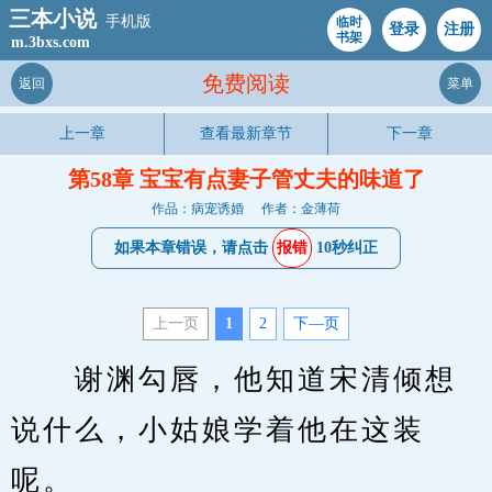
三本小说
手机版
临时
登录
注册
书架
m.3bxs.com
免费阅读
返回
菜单
上一章
查看最新章节
下一章
第58章 宝宝有点妻子管丈夫的味道了
作品：病宠诱婚
作者：金薄荷
如果本章错误，请点击
报错
10秒纠正
上一页
1
2
下—页
　　谢渊勾唇，他知道宋清倾想
说什么，小姑娘学着他在这装
呢。