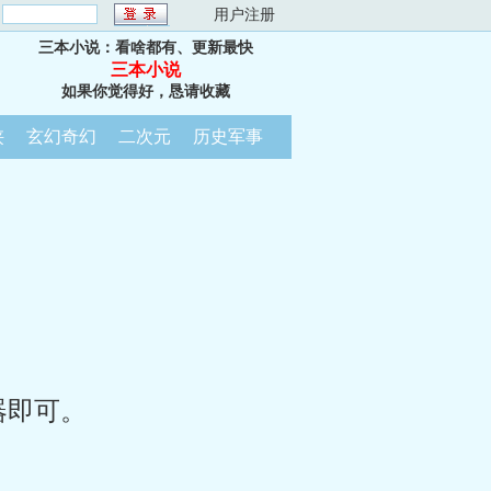
：
用户注册
三本小说：看啥都有、更新最快
三本小说
如果你觉得好，恳请收藏
侠
玄幻奇幻
二次元
历史军事
器即可。