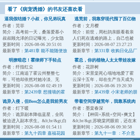
看了《病宠诱婚》的书友还喜欢看
逼我假结婚？小叔，你兄弟玩真
逃荒前，我靠穿现代囤了百亿物
作者：芫菲
作者：文月樱
的！
资
简介：高考前一天，桑落爱慕小
简介：前世，周杜鹃亲眼看着亲
叔叔顾允泽的日记曝光，少女隐
人们死在逃难的路上，自己也被
秘心事被公开处刑。&lt;br/&gt;被
更新时间：2026-08-06 20:51:01
金兵殴打致死 。&lt;br/&gt;再次
更新时间：2026-08-07 23:27:23
迫放弃高考...
最新章节：
第481章 能不能随便放
睁眼，她竟...
最新章节：
第331章 收购日化品厂
手？
明撩暗恋！霍律师下手轻点
霍总，你的植物人太太带娃改嫁
作者：纤指红尘
作者：花辞树
了！
简介：江南追了霍云州整整七
简介：宋景棠死心塌地地爱了霍
年，可他却依然对她冷淡、无
云深十五年，却在生产当天成为
情。她深受打击，大学毕业就心
更新时间：2026-08-08 02:49:19
了植物人。而霍云深却贴在她耳
更新时间：2026-08-06 19:20:30
灰意冷的出了国。三...
最新章节：
第2439章 想撞墙的霍
边温柔呢喃：“...
最新章节：
第439章 小宋老师的朋
美琪
友
诡异入侵，但Boss怎么是我前男友
带着空间穿越荒年，我靠系统肉
作者：灯下暖
作者：墨棠春深
满仓
简介：诡异副本降临蓝星，全民
简介：【种田+系统+空间+爽文】
被迫进入副本求生。&lt;br/&gt;白
&lt;br/&gt;苏晓棠闭眼前，还在末
棠被副本选中成为玩家，万万没
更新时间：2026-08-08 01:54:11
日废土上和丧尸搏斗。&lt;br/&gt;
更新时间：2026-08-06 09:30:58
想到会重逢...
最新章节：
第九十四章 嘉福花园
再睁眼...
最新章节：
第九十一章 ：不介意
28
家分的再彻底一些