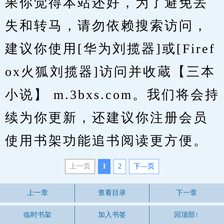
果你觉得本站还好，为了避免丢
失和转马，请勿依赖搜索访问，
建议你使用[华为刘揽器]或[Firef
ox火狐刘揽器]访问并收蔵【三本
小说】 m.3bxs.com。我们将会持
续为你更新，还建议你注册会员
使用书架功能追书阅读更方便。
上一页
1
2
下—页
上一章
查看目录
下一章
临时书架
加入书签
回顶部↑