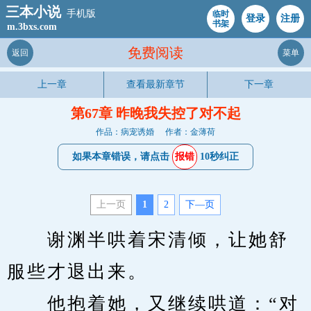
三本小说
手机版
临时
登录
注册
书架
m.3bxs.com
免费阅读
返回
菜单
上一章
查看最新章节
下一章
第67章 昨晚我失控了对不起
作品：病宠诱婚
作者：金薄荷
如果本章错误，请点击
报错
10秒纠正
上一页
1
2
下—页
　　谢渊半哄着宋清倾，让她舒
服些才退出来。
　　他抱着她，又继续哄道：“对