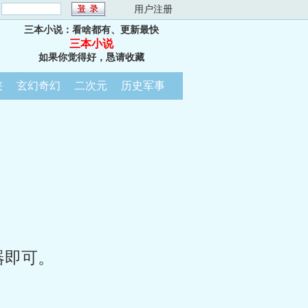
：
用户注册
三本小说：看啥都有、更新最快
三本小说
如果你觉得好，恳请收藏
侠
玄幻奇幻
二次元
历史军事
器即可。