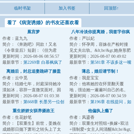
临时书架
加入书签
回顶部↑
看了《病宠诱婚》的书友还喜欢看
凰宫梦
八年冷淡你提离婚，我签字你疯
作者：蓝九九
作者：严以妃
什么
简介：《奔跑吧》同款！又名
简介：怀孕周，容姝在产检时撞
《令章皇后》短剧：《但为君
见丈夫出轨。&lt;br/&gt;她身形肥
故》《凰宫梦》&lt;br/&gt;【双重
更新时间：2026-08-06 08:56:57
胖，样貌粗俗，艰难地捧着肚
更新时间：2026-08-07 00:49:02
生换亲+宫斗+非...
最新章节：
第2269章 白慕枫疯了
子，被丈夫年...
最新章节：
第581章 不该多这一嘴
（226万票加更）
离婚后，封总追妻跪碎了膝盖
薄总，婚后请节制！
作者：云中觅
作者：我是宝宝
简介：结婚七年，封庭深待她冷
简介：他将她控在怀里翻天覆
漠如冰，容辞一直微笑面对。因
地，强迫她一遍遍叫自己的名。
为她深爱着他。也相信终有一
更新时间：2026-08-07 01:03:38
&lt;br/&gt;&lt;br/&gt;领完证当
更新时间：2026-08-07 00:34:59
天，她能将他的心...
最新章节：
第668章 长墨另一位创
天，他无情扔下...
最新章节：
第196章 在线提问，如
始人
何哄生气的老婆？
重生娇娇女驯养摄政王
他偏执上瘾了
作者：生花妙笔
作者：凤鎏香
简介：【双重生】前世，姜娩在
简介：双重生对照组+换嫁+双洁
成婚那日抛下萧珩之转头上了太
+强制爱+女主人间清醒&lt;br/&gt;