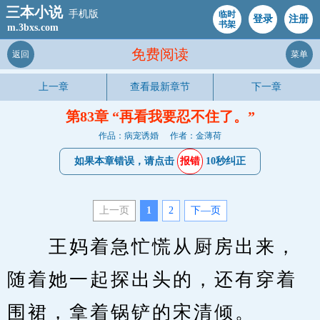
三本小说
手机版
临时
登录
注册
书架
m.3bxs.com
免费阅读
返回
菜单
上一章
查看最新章节
下一章
第83章 “再看我要忍不住了。”
作品：病宠诱婚
作者：金薄荷
如果本章错误，请点击
报错
10秒纠正
上一页
1
2
下—页
　　王妈着急忙慌从厨房出来，
随着她一起探出头的，还有穿着
围裙，拿着锅铲的宋清倾。