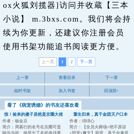
ox火狐刘揽器]访问并收蔵【三本
小说】 m.3bxs.com。我们将会持
续为你更新，还建议你注册会员
使用书架功能追书阅读更方便。
上一页
1
2
下—页
上一章
查看目录
下一章
临时书架
加入书签
回顶部↑
看了《病宠诱婚》的书友还喜欢看
惊！捡来的傻子居然是京圈大佬
重生归来，真千金团灭户口本
作者：杨金豆
作者：绵绵心
简介：周暮行的名号在京圈可是
简介：【全员火葬场+绝不原谅
响当当的。他是出了名的杀伐果
+甜宠+爽文】前世，真千金秦音