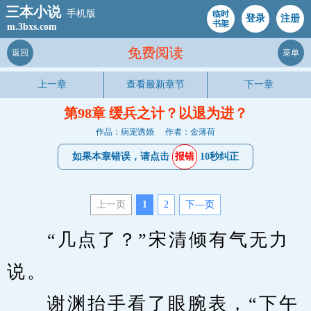
三本小说
手机版
临时
登录
注册
书架
m.3bxs.com
免费阅读
返回
菜单
上一章
查看最新章节
下一章
第98章 缓兵之计？以退为进？
作品：病宠诱婚
作者：金薄荷
如果本章错误，请点击
报错
10秒纠正
上一页
1
2
下—页
　　“几点了？”宋清倾有气无力
说。
　　谢渊抬手看了眼腕表，“下午