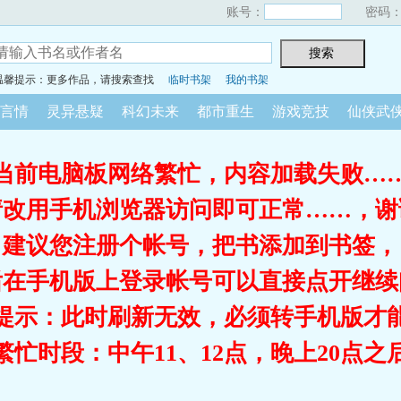
账号：
密码
温馨提示：更多作品，请搜索查找
临时书架
我的书架
言情
灵异悬疑
科幻未来
都市重生
游戏竞技
仙侠武
当前电脑板网络繁忙，内容加载失败…
请改用手机浏览器访问即可正常……，谢
建议您注册个帐号，把书添加到书签，
后在手机版上登录帐号可以直接点开继续
提示：此时刷新无效，必须转手机版才
繁忙时段：中午11、12点，晚上20点之