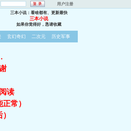
：
用户注册
三本小说：看啥都有、更新最快
三本小说
如果你觉得好，恳请收藏
侠
玄幻奇幻
二次元
历史军事
…
谢
阅读
能正常）
后）