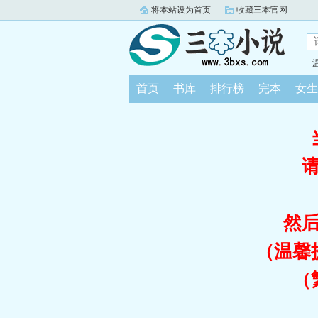
将本站设为首页
收藏三本官网
首页
书库
排行榜
完本
女生
然
（温馨
（