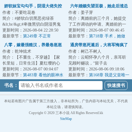
娇软妹宝勾勾手，阴湿大佬失控
六年婚姻失望至极，她走后渣总
作者：不要吃花卷
作者：姜子芽
了
却疯了
简介：#娇软白切黑恶劣绿茶
简介：离婚前的三个月，她提交
&lt;br/&gt;#卑微黑切白阴湿男鬼
了工作调动的申请。离婚前的一
&lt;br/&gt;#甜宠苏爽爱女
更新时间：2026-08-04 22:28:50
个月，她向霍津臣寄出了离婚协
更新时间：2026-08-07 00:46:45
&lt;br/&gt;颜岁被接...
最新章节：
第249章 不正常
议书。离婚前的...
最新章节：
第718章 手术，她做
八零，嫁最强糙汉，养最卷崽崽
通房带崽死遁后，大将军悔疯了
作者：乾坤炫术
作者：树己不树人
简介：【不重生，不穿越】【家
简介：云昭怀孕八个月，亲耳听
长里短，日常生活】夏红缨的心
见顾时樾说，“留子去
思很单纯：好好过日子。但人心
更新时间：2026-08-07 00:04:07
母。”&lt;br/&gt;她是通房丫头，
更新时间：2026-08-06 09:18:06
难测。老公是军...
最新章节：
第483章 看他的眼神水
他是镇国将军。原来...
最新章节：
第168章 我是父皇唯一
灵灵的
的孩子
书名：
本站若有图片广告属于第三方接入，非本站所为，广告内容与本站无关，不代表
本站立场，请谨慎阅读。
Copyright © 2020 三本小说 All Rights Reserved.kk
SiteMap