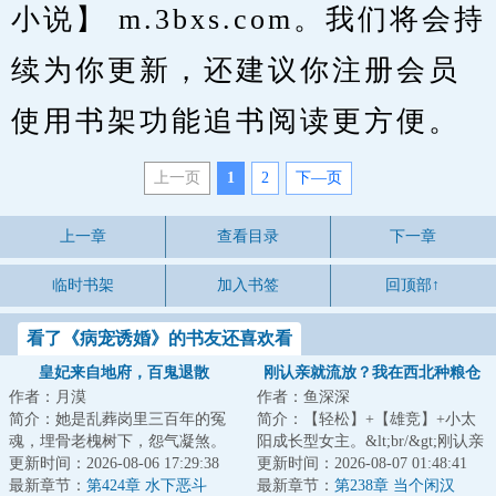
小说】 m.3bxs.com。我们将会持
续为你更新，还建议你注册会员
使用书架功能追书阅读更方便。
上一页
1
2
下—页
上一章
查看目录
下一章
临时书架
加入书签
回顶部↑
看了《病宠诱婚》的书友还喜欢看
皇妃来自地府，百鬼退散
刚认亲就流放？我在西北种粮仓
作者：月漠
作者：鱼深深
简介：她是乱葬岗里三百年的冤
简介：【轻松】+【雄竞】+小太
魂，埋骨老槐树下，怨气凝煞。
阳成长型女主。&lt;br/&gt;刚认亲
&lt;br/&gt;他贵为皇子，却是从尸
更新时间：2026-08-06 17:29:38
成真千金就流放西北？姜六六直
更新时间：2026-08-07 01:48:41
山血海里杀...
最新章节：
第424章 水下恶斗
呼老天爷你...
最新章节：
第238章 当个闲汉