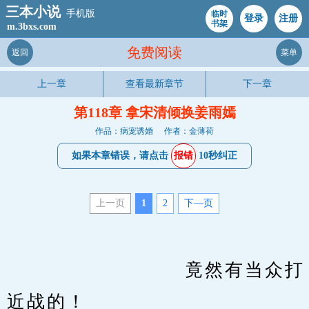
三本小说
手机版
临时
登录
注册
书架
m.3bxs.com
免费阅读
返回
菜单
上一章
查看最新章节
下一章
第118章 拿宋清倾换姜雨嫣
作品：病宠诱婚
作者：金薄荷
如果本章错误，请点击
报错
10秒纠正
上一页
1
2
下—页
　　                    竟然有当众打
近战的！