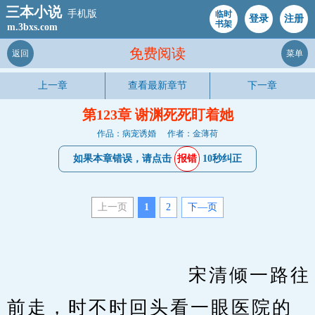
三本小说
手机版
临时
登录
注册
书架
m.3bxs.com
免费阅读
返回
菜单
上一章
查看最新章节
下一章
第123章 谢渊死死盯着她
作品：病宠诱婚
作者：金薄荷
如果本章错误，请点击
报错
10秒纠正
上一页
1
2
下—页
　　                    宋清倾一路往
前走，时不时回头看一眼医院的