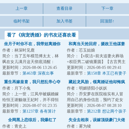
上一章
查看目录
下一章
临时书架
加入书签
回顶部↑
看了《病宠诱婚》的书友还喜欢看
坐月子时你不在，我带娃离婚你
和离当天抢回府，摄政王他谋妻
作者：林深时见鹿
作者：芯玉姑娘
哭什么
已久
简介：当了五年模范傅太太，林
简介：【v双洁+前夫追妻火葬场
飒在女儿满月这天彻底清醒：
+权臣男二破镜重圆】【古言男主
&lt;br/&gt;丈夫傅砚辞把极致呵护
更新时间：2026-08-06 13:26:45
天花板】&lt;br/&gt;她是药门医
更新时间：2026-08-05 00:29:41
全给了白月光...
最新章节：
第463章 深夜出事
女，相府千金...
最新章节：
第158章 本王已有妻子
重生再嫁皇胄，我只想乱帝心夺
藏起龙凤胎，领离婚证他却悔疯
作者：月下小兔
作者：明媚骄阳小妖妖
凤位
了！
简介：上一世，江凤华被赐婚嫁
简介：乔安萝在医院核实有人冒
给恒王谢觞做王妃时，并不得恒
用自己的身份信息，预约了处女
王喜欢。她以为只要自己谨守礼
更新时间：2026-08-07 01:23:35
膜修复手术。却撞见了契约丈夫
更新时间：2026-08-07 08:28:10
节，事必躬亲，...
最新章节：
第1237章 各有算计
慕云霆搂着归国...
最新章节：
第212章 想让两个孩子
去寿宴，你先学会尊重再说吧！
全网黑上恋综后，我爆红了
失业去相亲，误嫁顶级豪门大佬
作者：青史上
作者：雾为绫