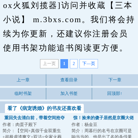
ox火狐刘揽器]访问并收蔵【三本
小说】 m.3bxs.com。我们将会持
续为你更新，还建议你注册会员
使用书架功能追书阅读更方便。
上一页
1
2
下—页
上一章
查看目录
下一章
临时书架
加入书签
回顶部↑
看了《病宠诱婚》的书友还喜欢看
重回失去清白前，带着空间抢夺
惊！捡来的傻子居然是京圈大佬
作者：肉蛋子殿下
作者：杨金豆
江山
简介：【空间+真假千金双重生
简介：周暮行的名号在京圈可是
+超极虐渣爽文+双洁+全家火葬
响当当的。他是出了名的杀伐果