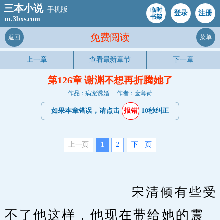
三本小说
手机版
临时
登录
注册
书架
m.3bxs.com
免费阅读
返回
菜单
上一章
查看最新章节
下一章
第126章 谢渊不想再折腾她了
作品：病宠诱婚
作者：金薄荷
如果本章错误，请点击
报错
10秒纠正
上一页
1
2
下—页
　　                    宋清倾有些受
不了他这样，他现在带给她的震