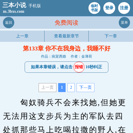
三本小说
手机版
临时
登录
注册
书架
m.3bxs.com
免费阅读
返回
菜单
上一章
查看最新章节
下一章
第133章 你不在我身边，我睡不好
作品：病宠诱婚
作者：金薄荷
如果本章错误，请点击
报错
10秒纠正
上一页
1
2
下—页
　　匈奴骑兵不会来找她,但她更
无法用这支步兵为主的军队去四
处抓那些马上吃喝拉撒的野人,在