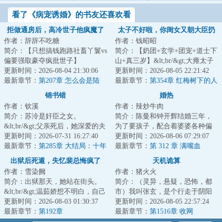
看了《病宠诱婚》的书友还喜欢看
拒做通房后，高冷世子他疯魔了
太子不好啦，你闺女又朝大臣扔
作者：辞辞不吃糖
作者：钱昭昭
符
简介：【只想搞钱跑路社畜丫鬟vs
简介：【奶团+玄学+团宠+道士下
偏要强取豪夺疯批世子】
山+真三岁】&lt;br/&gt;大雍太子
&lt;br/&gt;&lt;br/&gt;穿成永宁侯
更新时间：2026-08-04 21:30:06
带回了一个专业哭丧的崽崽。
更新时间：2026-08-05 22:21:42
府丫鬟的第一天...
最新章节：
第207章 怎么会是陆
&lt;br/&gt;自...
最新章节：
第354章 红梅树下的人
琰？！
偶
锦书错
婚热
作者：钦溪
作者：辣炒牛肉
简介：苏泠是奸臣之女。
简介：陈曼和钟开辉结婚三年，
&lt;br/&gt;父亲死后，她深爱的夫
为了要孩子，配合着婆婆各种偏
君鄙夷地看着她。&lt;br/&gt;“奸
更新时间：2026-07-31 16:27:40
方都用上了，可她的肚子毫无动
更新时间：2026-08-06 07:29:07
臣之女。”&lt;...
最新章节：
第285章 大结局：十年
静。&lt;br/&gt...
最新章节：
第 312 章 满嘴血
前那个冬夜
出狱后死遁，失忆裴总悔疯了
天机诡算
作者：雪染阙
作者：猪火火
简介：出狱那天，她站在街头。
简介：（灵异，悬疑，恐怖，都
&lt;br/&gt;温茹娇想不明白，自己
市）我叫张玄，是个行走于阴阳
的人生怎么会过成这样。
更新时间：2026-08-03 01:30:37
两界的算命先生，玄学算命，八
更新时间：2026-08-05 22:57:24
&lt;br/&gt;她入了...
最新章节：
第192章
字风水，捉鬼降...
最新章节：
第1516章 收网