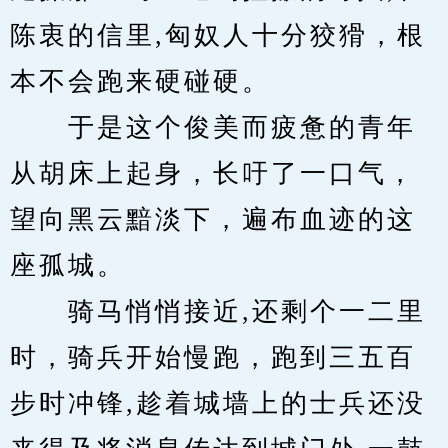
陈衷的信里,匈奴人十分狡猾，根
本不会跑来硬碰硬。
　　于是这个俊美而疲惫的青年
从胡床上起身，长吁了一口气，
望向黑云黯淡下，遍布血迹的这
座孤城。
　　骑马悄悄接近,还剩个一二里
时，骑兵开始慢跑，跑到三五百
步时冲锋,趁着城墙上的士兵还没