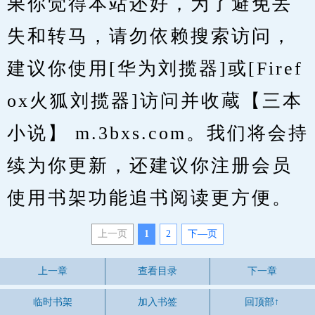
果你觉得本站还好，为了避免丢
失和转马，请勿依赖搜索访问，
建议你使用[华为刘揽器]或[Firef
ox火狐刘揽器]访问并收蔵【三本
小说】 m.3bxs.com。我们将会持
续为你更新，还建议你注册会员
使用书架功能追书阅读更方便。
上一页
1
2
下—页
上一章
查看目录
下一章
临时书架
加入书签
回顶部↑