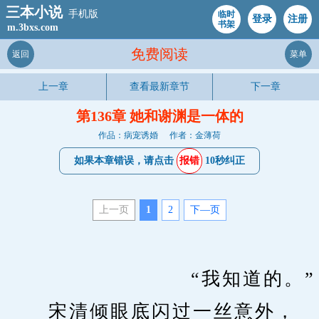
三本小说
手机版
临时
登录
注册
书架
m.3bxs.com
免费阅读
返回
菜单
上一章
查看最新章节
下一章
第136章 她和谢渊是一体的
作品：病宠诱婚
作者：金薄荷
如果本章错误，请点击
报错
10秒纠正
上一页
1
2
下—页
　　                    “我知道的。”
　　宋清倾眼底闪过一丝意外，