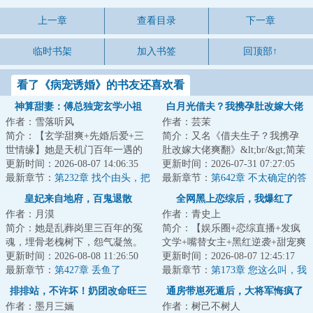
上一章
查看目录
下一章
临时书架
加入书签
回顶部↑
看了《病宠诱婚》的书友还喜欢看
神算甜妻：傅总独宠玄学小祖
白月光借夫？我携孕肚改嫁大佬
作者：雪落听风
作者：芸茉
宗！
爽翻
简介：【玄学甜爽+先婚后爱+三
简介：又名《借夫生子？我携孕
世情缘】她是天机门百年一遇的
肚改嫁大佬爽翻》&lt;br/&gt;简茉
玄学小天才，天生玄瞳能断阴
更新时间：2026-08-07 14:06:35
生日那天，丈夫陆钦淮一直守在
更新时间：2026-07-31 07:27:05
阳，却命劫缠身，...
最新章节：
第232章 找个由头，把
医院，陪着...
最新章节：
第642章 不太确定的答
楚儿送走
案
皇妃来自地府，百鬼退散
全网黑上恋综后，我爆红了
作者：月漠
作者：青史上
简介：她是乱葬岗里三百年的冤
简介：【娱乐圈+恋综直播+发疯
魂，埋骨老槐树下，怨气凝煞。
文学+嘴替女主+黑红逆袭+甜宠爽
&lt;br/&gt;他贵为皇子，却是从尸
更新时间：2026-08-08 11:26:50
文】&lt;br/&gt;十八线女明星宋尔
更新时间：2026-08-07 12:45:17
山血海里杀...
最新章节：
第427章 丢鱼了
尔被公司塞...
最新章节：
第173章 您这么叫，我
不配
排排站，不许坏！奶团改命旺三
通房带崽死遁后，大将军悔疯了
作者：墨月三婳
作者：树己不树人
代