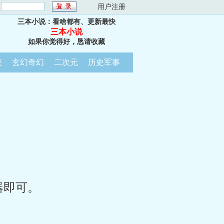
：
用户注册
三本小说：看啥都有、更新最快
三本小说
如果你觉得好，恳请收藏
侠
玄幻奇幻
二次元
历史军事
器即可。