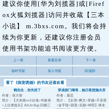
建议你使用[华为刘揽器]或[Firef
ox火狐刘揽器]访问并收蔵【三本
小说】 m.3bxs.com。我们将会持
续为你更新，还建议你注册会员
使用书架功能追书阅读更方便。
上一章
查看目录
下一章
临时书架
加入书签
回顶部↑
看了《病宠诱婚》的书友还喜欢看
鹤先生，你失控了
穿成侯门继母，她日夜想抛夫弃
作者：张大智
作者：暮迟
子
简介：【大灰狼vs小白兔+年龄差
简介：【女强+爽文+穿越+不圣母
+上位者低头】&lt;br/&gt;闪婚三
+金手指+甜宠+后娘+种田】林未