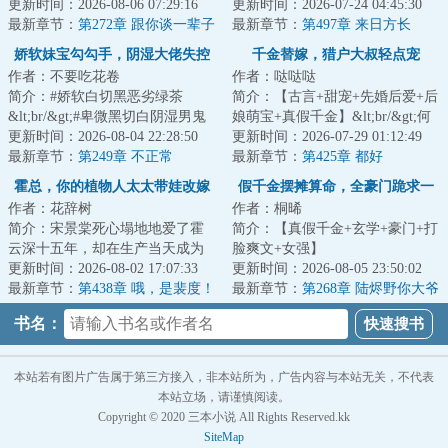
个月，他们相敬如宾，从不越
更新时间：2026-08-06 07:29:16
穿过来，就成了寡妇兼后娘。几
更新时间：2026-07-24 04:45:30
界。&lt;br/&g...
最新章节：
第272章 跟你谈一辈子
个白眼狼拿着...
最新章节：
第497章 来日方长
恋爱
（完）
娇软妹宝勾勾手，阴湿大佬失控
千金替嫁，猎户大叔轻点宠
作者：不要吃花卷
作者：哒哒哒
了
简介：#娇软白切黑恶劣绿茶
简介：【古言+甜宠+先婚后爱+后
&lt;br/&gt;#卑微黑切白阴湿男鬼
娘萌宝+真假千金】&lt;br/&gt;何
&lt;br/&gt;#甜宠苏爽爱女
更新时间：2026-08-04 22:28:50
若若一朝穿越，成为小说《农门
更新时间：2026-07-29 01:12:49
&lt;br/&gt;颜岁被接...
最新章节：
第249章 不正常
千金》中的...
最新章节：
第425章 都好
霍总，你的植物人太太带娃改嫁
假千金摆摊算命，全豪门跪求一
作者：花辞树
作者：桐晞
了！
卦
简介：宋景棠死心塌地地爱了霍
简介：【真假千金+玄学+豪门+打
云深十五年，却在生产当天成为
脸爽文+女强】
了植物人。而霍云深却贴在她耳
更新时间：2026-08-02 17:07:33
&lt;br/&gt;&lt;br/&gt;被养父母害
更新时间：2026-08-05 23:50:02
边温柔呢喃：“...
最新章节：
第438章 哦，是裴度！
死的假千金姜苒，意外穿越...
最新章节：
第268章 陆烬野你大爷
的！
书名：
本站若有图片广告属于第三方接入，非本站所为，广告内容与本站无关，不代表
本站立场，请谨慎阅读。
Copyright © 2020 三本小说 All Rights Reserved.kk
SiteMap