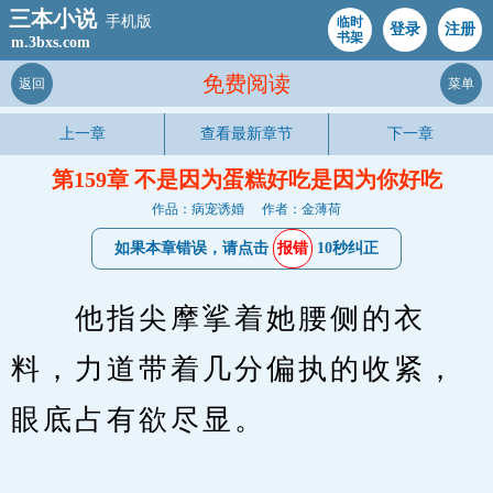
三本小说
手机版
临时
登录
注册
书架
m.3bxs.com
免费阅读
返回
菜单
上一章
查看最新章节
下一章
第159章 不是因为蛋糕好吃是因为你好吃
作品：病宠诱婚
作者：金薄荷
如果本章错误，请点击
报错
10秒纠正
　　他指尖摩挲着她腰侧的衣
料，力道带着几分偏执的收紧，
眼底占有欲尽显。