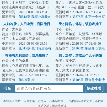
简介：十岁那年，姜家孤女姜梨
简介：（古风日常+群像+女性互
颠沛流离两年后被京州顶级豪门
助）&lt;br/&gt;重生一世，年初九
顾家接走，监护人变更为顾家二
更新时间：2026-08-06 10:43:31
悟了：光有钱不行，还得有势！
更新时间：2026-08-06 13:36:04
公子顾知深。&l...
最新章节：
第518章 我家小乖挑的
&lt;br/&gt;...
最新章节：
第378章 拿下一个当家
的
人前冷脸，人后争宠，商队他日
天才降临，傅总，该你养娃了
作者：大四喜
作者：宴礼
日求复婚
简介：原书名《商队，别再放黑
简介：五年前，沈清辞一纸离婚
料了，太太说坚决不复婚》
协议甩给傅司珩，带着肚子里的
&lt;br/&gt;隐婚三年，许轻言忍够
更新时间：2026-08-06 06:29:58
秘密远走东南亚。
更新时间：2026-08-07 01:49:56
了。&lt;br/&gt;...
最新章节：
第315章 他们背后还有
&lt;br/&gt;&lt;br/&gt;五年...
最新章节：
第168章 希望开心快乐
人！
乔秘书离职结婚，陆总醋疯了
我，20岁，穿成三个儿子的娘
作者：七月的桑桑
作者：夏小花
简介：乔意跟了陆凛节七年。无
简介：岁医学生严清许，天命不
名无份，但也算是男人身边的独
凡，穿成了岁农家老太。
一份。直到他要她去哄别的男
更新时间：2026-07-28 08:17:57
&lt;br/&gt;刚睁眼，大儿子就扑上
更新时间：2026-07-23 02:28:21
人。她才幡然醒悟...
最新章节：
第500章 婚
来哭丧：“娘啊，...
最新章节：
第108章 原来是个老渣
男
书名：
本站若有图片广告属于第三方接入，非本站所为，广告内容与本站无关，不代表
本站立场，请谨慎阅读。