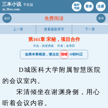
三本小说
手机版
临时
登录
注册
书架
m.3bxs.com
免费阅读
返回
菜单
上一章
查看最新章节
下一章
第161章 宋秘，项目合作
作品：病宠诱婚
作者：金薄荷
如果本章错误，请点击
报错
10秒纠正
　　 D城医科大学附属智慧医院
的会议室内。
　　宋清倾坐在谢渊身侧，用心
听着会议内容。