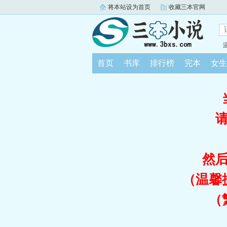
将本站设为首页
收藏三本官网
首页
书库
排行榜
完本
女生
然
（温馨
（