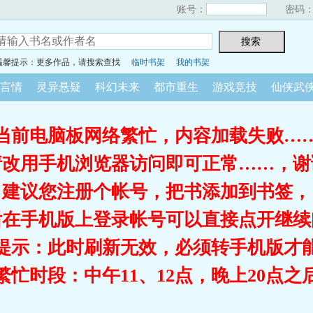
账号：
密码
温馨提示：更多作品，请搜索查找
临时书架
我的书架
言情
灵异悬疑
科幻未来
都市重生
游戏竞技
仙侠武
当前电脑板网络繁忙，内容加载失败…
请改用手机浏览器访问即可正常……，谢
建议您注册个帐号，把书添加到书签，
后在手机版上登录帐号可以直接点开继续
提示：此时刷新无效，必须转手机版才
繁忙时段：中午11、12点，晚上20点之