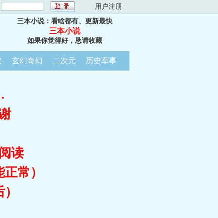
：
用户注册
三本小说：看啥都有、更新最快
三本小说
如果你觉得好，恳请收藏
侠
玄幻奇幻
二次元
历史军事
…
谢
阅读
能正常）
后）