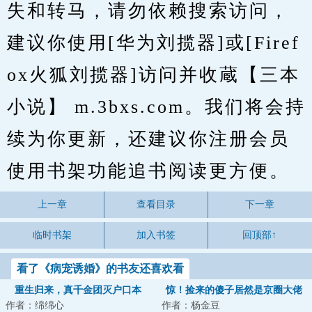
失和转马，请勿依赖搜索访问，
建议你使用[华为刘揽器]或[Firef
ox火狐刘揽器]访问并收蔵【三本
小说】 m.3bxs.com。我们将会持
续为你更新，还建议你注册会员
使用书架功能追书阅读更方便。
上一章
查看目录
下一章
临时书架
加入书签
回顶部↑
看了《病宠诱婚》的书友还喜欢看
重生归来，真千金团灭户口本
惊！捡来的傻子居然是京圈大佬
作者：绵绵心
作者：杨金豆