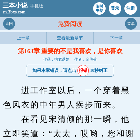
三本小说
手机版
临时
登录
注册
书架
m.3bxs.com
免费阅读
返回
菜单
上一章
查看最新章节
下一章
第163章 重要的不是我喜欢，是你喜欢
作品：病宠诱婚
作者：金薄荷
如果本章错误，请点击
报错
10秒纠正
　　进工作室以后，一个穿着黑
色风衣的中年男人疾步而来。
　　在看见宋清倾的那一瞬，他
立即笑道：“太太，哎哟，您和谢