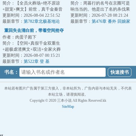
简介：【全员火葬场+绝不原谅
简介：周暮行的名号在京圈可是
+甜宠+爽文】前世，真千金秦音
响当当的。他是出了名的杀伐果
认亲回家后拼命讨好付出，渴求
更新时间：2026-08-04 22:51:52
断，腹黑无情，在一众兄弟里
更新时间：2026-07-28 08:21:24
亲情，临死前全...
最新章节：
第782章北极基地论
面，优秀到让人望...
最新章节：
第476章 番外 回娘家
坛，崔游安有个人密码
（下）
重回失去清白前，带着空间抢夺
作者：肉蛋子殿下
江山
简介：【空间+真假千金双重生
+超极虐渣爽文+双洁+全家火葬
场】&lt;br/&gt;【白切黑、貌美绝
更新时间：2026-08-07 00:15:21
伦贵女+禁欲、...
最新章节：
第522章 登 基
书名：
本站若有图片广告属于第三方接入，非本站所为，广告内容与本站无关，不代表
本站立场，请谨慎阅读。
Copyright © 2020 三本小说 All Rights Reserved.kk
SiteMap