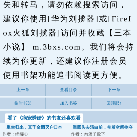
失和转马，请勿依赖搜索访问，
建议你使用[华为刘揽器]或[Firef
ox火狐刘揽器]访问并收蔵【三本
小说】 m.3bxs.com。我们将会持
续为你更新，还建议你注册会员
使用书架功能追书阅读更方便。
上一章
查看目录
下一章
临时书架
加入书签
回顶部↑
看了《病宠诱婚》的书友还喜欢看
重生归来，真千金团灭户口本
重回失去清白前，带着空间抢夺
作者：绵绵心
作者：肉蛋子殿下
江山