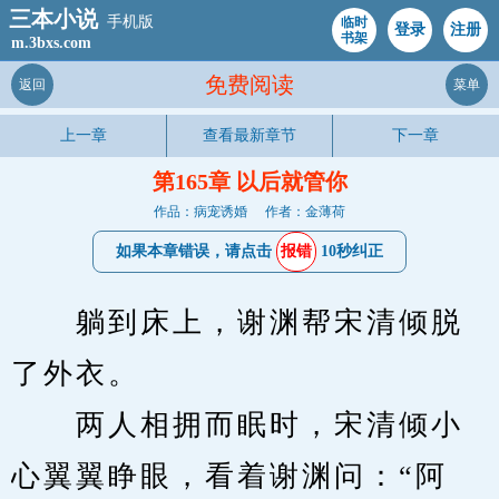
三本小说
手机版
临时
登录
注册
书架
m.3bxs.com
免费阅读
返回
菜单
上一章
查看最新章节
下一章
第165章 以后就管你
作品：病宠诱婚
作者：金薄荷
如果本章错误，请点击
报错
10秒纠正
　　躺到床上，谢渊帮宋清倾脱
了外衣。
　　两人相拥而眠时，宋清倾小
心翼翼睁眼，看着谢渊问：“阿