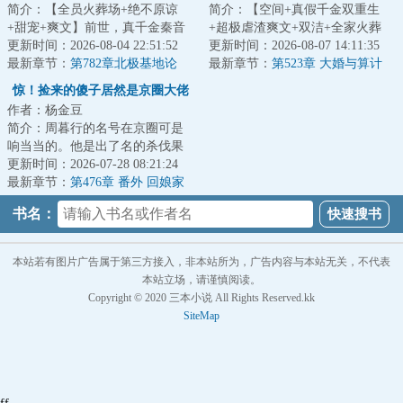
简介：【全员火葬场+绝不原谅
简介：【空间+真假千金双重生
+甜宠+爽文】前世，真千金秦音
+超极虐渣爽文+双洁+全家火葬
认亲回家后拼命讨好付出，渴求
更新时间：2026-08-04 22:51:52
场】&lt;br/&gt;【白切黑、貌美绝
更新时间：2026-08-07 14:11:35
亲情，临死前全...
最新章节：
第782章北极基地论
伦贵女+禁欲、...
最新章节：
第523章 大婚与算计
坛，崔游安有个人密码
惊！捡来的傻子居然是京圈大佬
作者：杨金豆
简介：周暮行的名号在京圈可是
响当当的。他是出了名的杀伐果
断，腹黑无情，在一众兄弟里
更新时间：2026-07-28 08:21:24
面，优秀到让人望...
最新章节：
第476章 番外 回娘家
（下）
书名：
本站若有图片广告属于第三方接入，非本站所为，广告内容与本站无关，不代表
本站立场，请谨慎阅读。
Copyright © 2020 三本小说 All Rights Reserved.kk
SiteMap