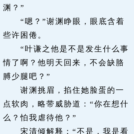
渊？”
　　“嗯？”谢渊睁眼，眼底含着
些许困倦。
　　“叶谦之他是不是发生什么事
情了啊？他明天回来，不会缺胳
膊少腿吧？”
　　谢渊挑眉，掐住她脸蛋的一
点软肉，略带威胁道：“你在想什
么？怕我虐待他？”
　　宋清倾解释：“不是，我是看