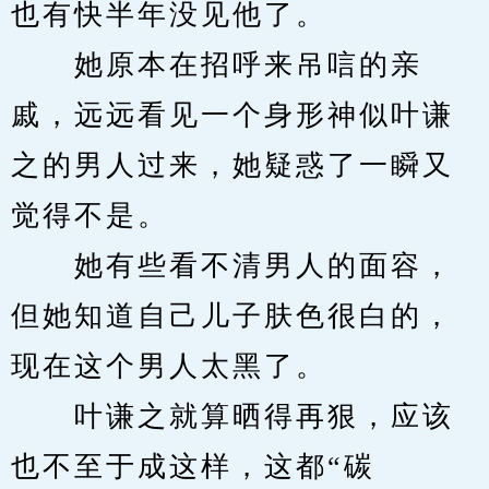
也有快半年没见他了。
　　她原本在招呼来吊唁的亲
戚，远远看见一个身形神似叶谦
之的男人过来，她疑惑了一瞬又
觉得不是。
　　她有些看不清男人的面容，
但她知道自己儿子肤色很白的，
现在这个男人太黑了。
　　叶谦之就算晒得再狠，应该
也不至于成这样，这都“碳