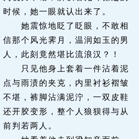
时候，她一眼就认出来了。
　　她震惊地眨了眨眼，不敢相
信那个风光霁月，温润如玉的男
人，此刻竟然堪比流浪汉？！
　　只见他身上套着一件沾着泥
点与雨渍的夹克，内里衬衫褶皱
不堪，裤脚沾满泥泞，一双皮鞋
还开胶变形，整个人狼狈得与从
前判若两人。