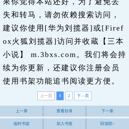
果你觉得本站还好，为了避免丢
失和转马，请勿依赖搜索访问，
建议你使用[华为刘揽器]或[Firef
ox火狐刘揽器]访问并收蔵【三本
小说】 m.3bxs.com。我们将会持
续为你更新，还建议你注册会员
使用书架功能追书阅读更方便。
上一页
1
2
下—页
上一章
查看目录
下一章
临时书架
加入书签
回顶部↑