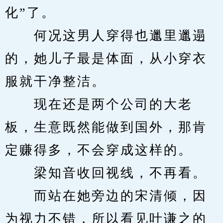
化”了。
　　何况这男人穿得也邋里邋遢
的，她儿子最是体面，从小穿衣
服就干净整洁。
　　现在还是两个公司的大老
板，生意既然能做到国外，那肯
定赚得多，不会穿成这样的。
　　梁知音收回视线，不再看。
　　而站在她旁边的宋清倾，因
为视力不错，所以看见叶谦之的