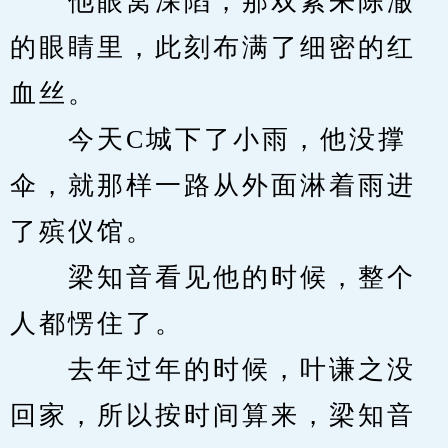
　　他眼窝深陷，那双素来陈澈
的眼睛里，此刻布满了细密的红
血丝。
　　今天C城下了小雨，他没撑
伞，就那样一路从外面淋着雨进
了殡仪馆。
　　梁知音看见他的时候，整个
人都愣住了。
　　去年过年的时候，叶谦之没
回家，所以按时间算来，梁知音