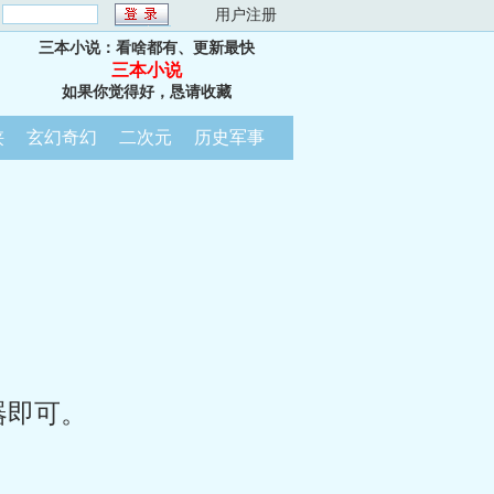
：
用户注册
三本小说：看啥都有、更新最快
三本小说
如果你觉得好，恳请收藏
侠
玄幻奇幻
二次元
历史军事
器即可。