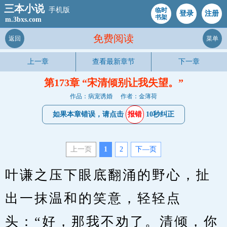
三本小说
手机版
临时
登录
注册
书架
m.3bxs.com
免费阅读
返回
菜单
上一章
查看最新章节
下一章
第173章 “宋清倾别让我失望。”
作品：病宠诱婚
作者：金薄荷
如果本章错误，请点击
报错
10秒纠正
上一页
1
2
下—页
叶谦之压下眼底翻涌的野心，扯
出一抹温和的笑意，轻轻点
头：“好，那我不劝了。清倾，你