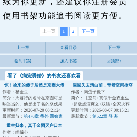
续为你更新，还建议你注册会员
使用书架功能追书阅读更方便。
上一页
1
2
下—页
上一章
查看目录
下一章
临时书架
加入书签
回顶部↑
看了《病宠诱婚》的书友还喜欢看
惊！捡来的傻子居然是京圈大佬
重回失去清白前，带着空间抢夺
作者：杨金豆
作者：肉蛋子殿下
江山
简介：周暮行的名号在京圈可是
简介：【空间+真假千金双重生
响当当的。他是出了名的杀伐果
+超极虐渣爽文+双洁+全家火葬
断，腹黑无情，在一众兄弟里
更新时间：2026-07-28 08:21:24
场】&lt;br/&gt;【白切黑、貌美绝
更新时间：2026-08-07 00:15:21
面，优秀到让人望...
最新章节：
第476章 番外 回娘家
伦贵女+禁欲、...
最新章节：
第522章 登 基
（下）
重生归来，真千金团灭户口本
作者：绵绵心