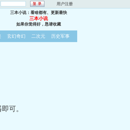
：
用户注册
三本小说：看啥都有、更新最快
三本小说
如果你觉得好，恳请收藏
侠
玄幻奇幻
二次元
历史军事
器即可。