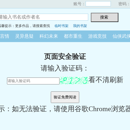
账号：
密码
温馨提示：更多作品，请搜索查找
临时书架
我的书架
言情
灵异悬疑
科幻未来
都市重生
游戏竞技
仙侠武
页面安全验证
请输入验证码：
看不清刷新
示：如无法验证，请使用谷歌Chrome浏览