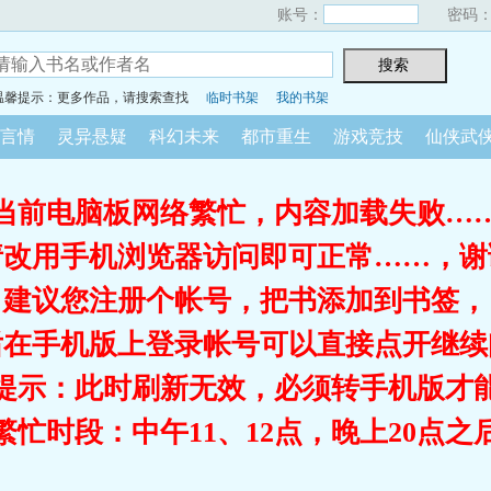
账号：
密码
温馨提示：更多作品，请搜索查找
临时书架
我的书架
言情
灵异悬疑
科幻未来
都市重生
游戏竞技
仙侠武
当前电脑板网络繁忙，内容加载失败…
请改用手机浏览器访问即可正常……，谢
建议您注册个帐号，把书添加到书签，
后在手机版上登录帐号可以直接点开继续
提示：此时刷新无效，必须转手机版才
繁忙时段：中午11、12点，晚上20点之