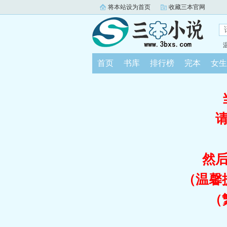
将本站设为首页
收藏三本官网
首页
书库
排行榜
完本
女生
然
（温馨
（