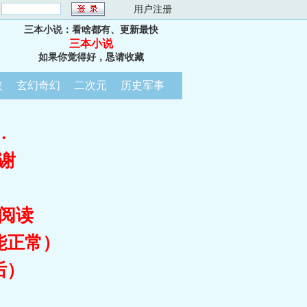
：
用户注册
三本小说：看啥都有、更新最快
三本小说
如果你觉得好，恳请收藏
侠
玄幻奇幻
二次元
历史军事
…
谢
阅读
能正常）
后）