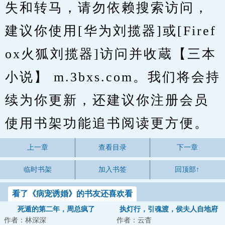
失和转马，请勿依赖搜索访问，
建议你使用[华为刘揽器]或[Firef
ox火狐刘揽器]访问并收蔵【三本
小说】 m.3bxs.com。我们将会持
续为你更新，还建议你注册会员
使用书架功能追书阅读更方便。
上一章
查看目录
下一章
临时书架
加入书签
回顶部↑
看了《病宠诱婚》的书友还喜欢看
死遁的第二年，周总疯了
执灯行，引魂渡，侯夫人自地府
作者：林深深
作者：云杳
来