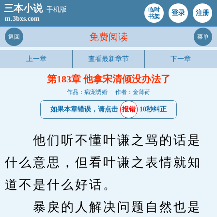
三本小说
手机版
临时
登录
注册
书架
m.3bxs.com
免费阅读
返回
菜单
上一章
查看最新章节
下一章
第183章 他拿宋清倾没办法了
作品：病宠诱婚
作者：金薄荷
如果本章错误，请点击
报错
10秒纠正
　　他们听不懂叶谦之骂的话是
什么意思，但看叶谦之表情就知
道不是什么好话。
　　暴戾的人解决问题自然也是