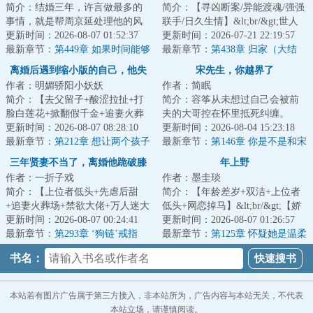
简介：结婚三年，许言做最多的
简介：【寻凶断案/异能渡魂/强强
事情，就是帮周京延处理他的风
联手/日久生情】&lt;br/&gt;世人
流后事。以为自己对他和这个家
更新时间：2026-08-07 01:52:37
皆知，仁宣候府的小侯爷任风玦
更新时间：2026-07-21 22:19:57
的呵护，终有一...
最新章节：
第449章 如果时间能够
有能耐，年...
最新章节：
第438章 归家（大结
倒回
局）
离婚后遇到缩小版的自己，他失
宋先生，你越界了
作者：明媚骄阳小妖妖
作者：简眠
控了
简介：【去父留子+酸涩拉扯+打
简介：容筝从未想过自己会被前
脸白莲花+掀翻假千金+追妻火葬
夫的大哥控在怀里抵死纠缠。
场】&lt;br/&gt;乔安萝在医院核实
更新时间：2026-08-07 08:28:10
……容筝是一个心理医生，线上
更新时间：2026-08-04 15:23:18
有人冒用自...
最新章节：
第212章 想让两个孩子
问诊碰见一个小三...
最新章节：
第146章 你是不是和宋
去寿宴，你先学会尊重再说吧！
时彦在交往？
三年贤妻不当了，离婚他跪破膝
年上野
作者：一折子戏
作者：墨圭琰
盖
简介：【上位者低头+先虐后甜
简介：【年龄差岁+双洁+上位者
+追妻火葬场+禁欲大佬+万人迷大
低头+网恋掉马】&lt;br/&gt;【娇
明星】姜樾上了热搜，被网友指
更新时间：2026-08-07 00:24:41
媚自私真绿茶VS禁欲凉薄假正
更新时间：2026-08-07 01:26:57
认小三时，商庭...
最新章节：
第293章 ‘狗链’戒指
经】&lt;br/&gt...
最新章节：
第125章 怀疑她是温柔
小兔
书名：
本站若有图片广告属于第三方接入，非本站所为，广告内容与本站无关，不代表
本站立场，请谨慎阅读。