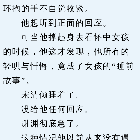
环抱的手不自觉收紧。
　　他想听到正面的回应。
　　可当他撑起身去看怀中女孩
的时候，他这才发现，他所有的
轻哄与忏悔，竟成了女孩的“睡前
故事”。
　　宋清倾睡着了。
　　没给他任何回应。
　　谢渊彻底急了。
　　这种情况他以前从来没有遇