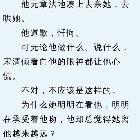
　　他无章法地凑上去亲她，去
哄她。
　　他道歉，忏悔。
　　可无论他做什么、说什么，
宋清倾看向他的眼神都让他心
慌。
　　不对，不应该是这样的。
　　为什么她明明在看他，明明
在承受着他吻，他却总觉得她离
他越来越远？