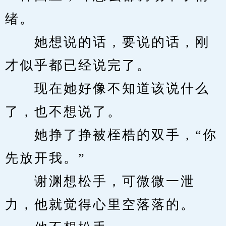
绪。
　　她想说的话，要说的话，刚
才似乎都已经说完了。
　　现在她好像不知道该说什么
了，也不想说了。
　　她挣了挣被桎梏的双手，“你
先放开我。”
　　谢渊想松手，可微微一泄
力，他就觉得心里空落落的。