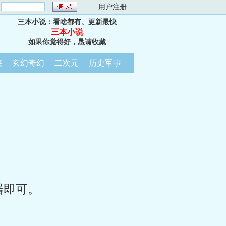
：
用户注册
三本小说：看啥都有、更新最快
三本小说
如果你觉得好，恳请收藏
侠
玄幻奇幻
二次元
历史军事
器即可。