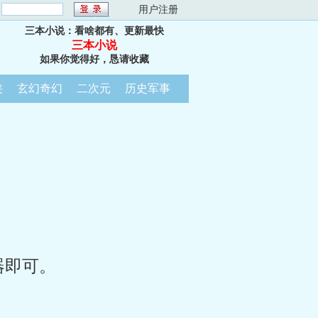
：
用户注册
三本小说：看啥都有、更新最快
三本小说
如果你觉得好，恳请收藏
侠
玄幻奇幻
二次元
历史军事
器即可。