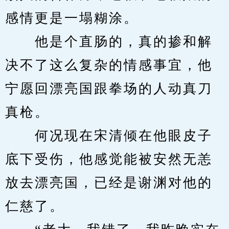
感情更是一塌糊涂。
　　他是个直肠的，真的掺和解
决不了这么复杂的情感事宜，他
宁愿回漂亮国跟拳场的人动真刀
真枪。
　　何况现在宋清倾在他眼皮子
底下受伤，他感觉能被安然无恙
放去漂亮国，已经是谢渊对他的
仁慈了。