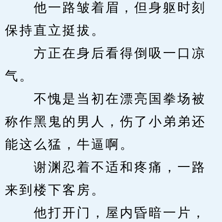
　　他一路皱着眉，但身躯时刻
保持直立挺拔。
　　方正在身后看得倒吸一口凉
气。
　　不愧是当初在漂亮国拳场被
称作黑鬼的男人，伤了小弟弟还
能这么猛，牛逼啊。
　　谢渊忍着不适和疼痛，一路
来到楼下客房。
　　他打开门，屋内昏暗一片，