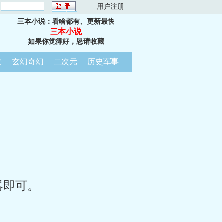
：
用户注册
三本小说：看啥都有、更新最快
三本小说
如果你觉得好，恳请收藏
侠
玄幻奇幻
二次元
历史军事
器即可。