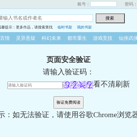
账号：
密码
温馨提示：更多作品，请搜索查找
临时书架
我的书架
言情
灵异悬疑
科幻未来
都市重生
游戏竞技
仙侠武
页面安全验证
请输入验证码：
看不清刷新
示：如无法验证，请使用谷歌Chrome浏览