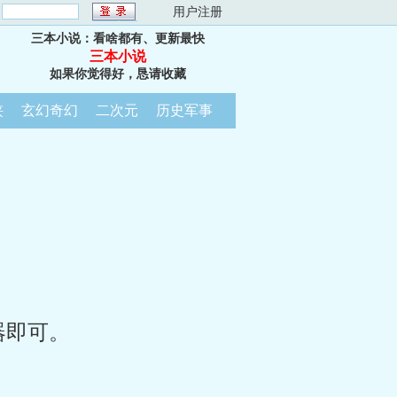
：
用户注册
三本小说：看啥都有、更新最快
三本小说
如果你觉得好，恳请收藏
侠
玄幻奇幻
二次元
历史军事
器即可。