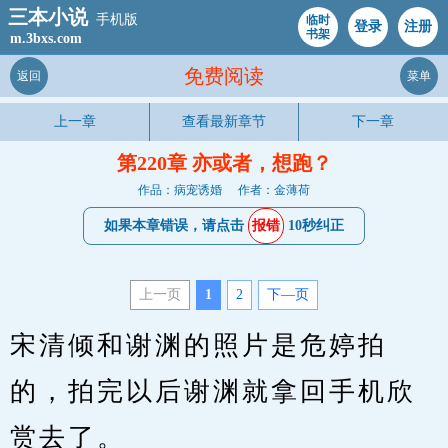
三本小说
手机版
临时
登录
注册
书架
m.3bxs.com
免费阅读
返回
菜单
上一章
查看最新章节
下一章
第220章 亦或者，想跑？
作品：病宠诱婚
作者：金薄荷
如果本章错误，请点击
报错
10秒纠正
上一页
1
2
下—页
宋清倾和谢渊的照片是危婷拍
的，拍完以后谢渊就拿回手机欣
赏去了。