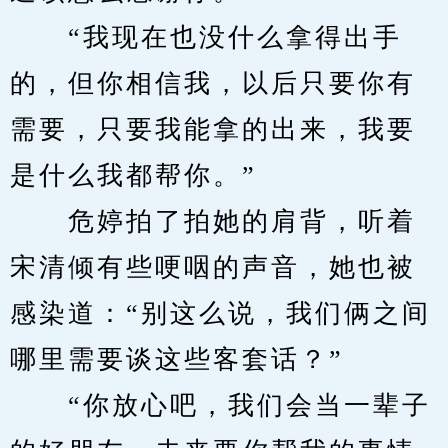
　　“我现在也没什么拿得出手
的，但你相信我，以后只要你有
需要，只要我能拿的出来，我要
是什么我都帮你。”
　　危婷拍了拍她的肩背，听着
宋清倾有些哽咽的声音，她也被
感染道：“别这么说，我们俩之间
哪里需要谈这些客套话？”
　　“你放心吧，我们会当一辈子