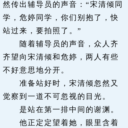
然传出辅导员的声音：“宋清倾同
学，危婷同学，你们别抱了，快
站过来，要拍照了。”
　　随着辅导员的声音，众人齐
齐望向宋清倾和危婷，两人有些
不好意思地分开。
　　准备站好时，宋清倾忽然又
觉察到一道不可忽视的目光。
　　是站在第一排中间的谢渊。
　　他正定定望着她，眼里含着