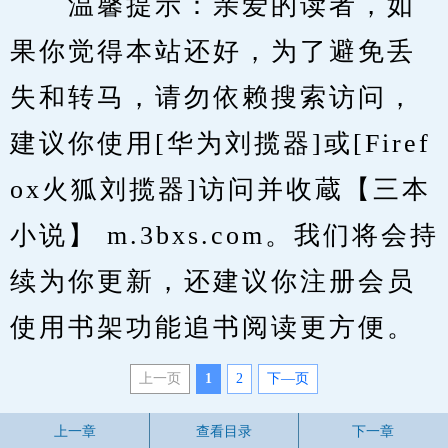
　　温馨提示：亲爱的读者，如
果你觉得本站还好，为了避免丢
失和转马，请勿依赖搜索访问，
建议你使用[华为刘揽器]或[Firef
ox火狐刘揽器]访问并收蔵【三本
小说】 m.3bxs.com。我们将会持
续为你更新，还建议你注册会员
使用书架功能追书阅读更方便。
上一页
1
2
下—页
上一章
查看目录
下一章