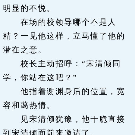
明显的不悦。
　　在场的校领导哪个不是人
精？一见他这样，立马懂了他的
潜在之意。
　　校长主动招呼：“宋清倾同
学，你站在这吧？”
　　他指着谢渊身后的位置，宽
容和蔼热情。
　　见宋清倾犹豫，他干脆直接
到宋清倾面前来邀请了。