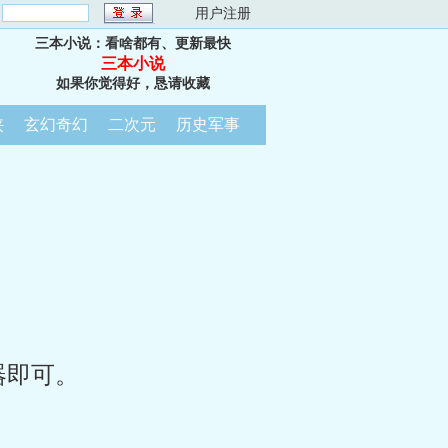
：
用户注册
三本小说：看啥都有、更新最快
三本小说
如果你觉得好，恳请收藏
侠
玄幻奇幻
二次元
历史军事
器即可。