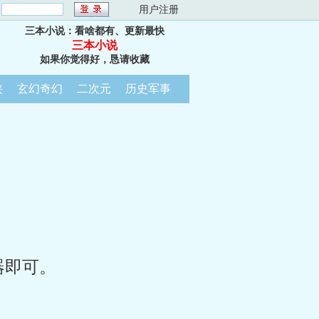
：
用户注册
三本小说：看啥都有、更新最快
三本小说
如果你觉得好，恳请收藏
侠
玄幻奇幻
二次元
历史军事
器即可。