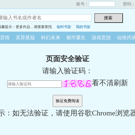
账号：
密码
温馨提示：更多作品，请搜索查找
临时书架
我的书架
言情
灵异悬疑
科幻未来
都市重生
游戏竞技
仙侠武
页面安全验证
请输入验证码：
看不清刷新
示：如无法验证，请使用谷歌Chrome浏览