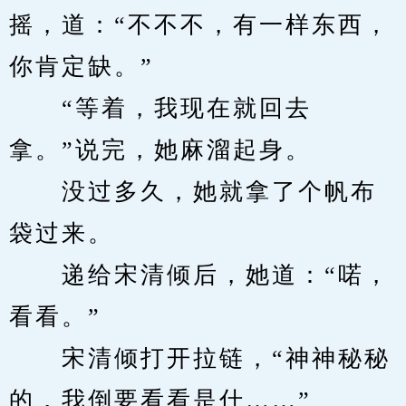
摇，道：“不不不，有一样东西，
你肯定缺。”
　　“等着，我现在就回去
拿。”说完，她麻溜起身。
　　没过多久，她就拿了个帆布
袋过来。
　　递给宋清倾后，她道：“喏，
看看。”
　　宋清倾打开拉链，“神神秘秘
的，我倒要看看是什……”