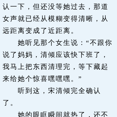
认一下，但还没等她过去，那道
女声就已经从模糊变得清晰，从
远距离变成了近距离。
　　她听见那个女生说：“不跟你
说了妈妈，清倾应该快下班了，
我马上把东西清理完，等下藏起
来给她个惊喜嘿嘿嘿。”
　　听到这，宋清倾完全确认
了。
　　她的眼眶瞬间就热了，还不