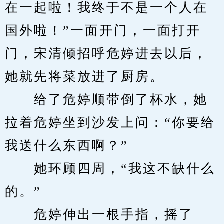
在一起啦！我终于不是一个人在
国外啦！”一面开门，一面打开
门，宋清倾招呼危婷进去以后，
她就先将菜放进了厨房。
　　给了危婷顺带倒了杯水，她
拉着危婷坐到沙发上问：“你要给
我送什么东西啊？”
　　她环顾四周，“我这不缺什么
的。”
　　危婷伸出一根手指，摇了