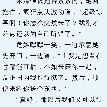
　　宋清倾被抱得紧紧的，她回
抱住，疯狂点头激动道：“超级惊
喜啊！你怎么突然来了？我刚才
差点还以为自己听错了。”
　　危婷嘿嘿一笑，一边示意她
先开门，一边道：“主要是想着在
哪都能直播，不如来陪你一起，
反正国内我也待腻了。然后，顺
便来给你送个东西。”
　　“真好，那以后我们又可以待