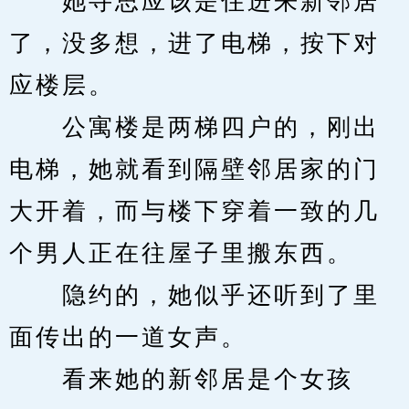
　　她寻思应该是住进来新邻居
了，没多想，进了电梯，按下对
应楼层。
　　公寓楼是两梯四户的，刚出
电梯，她就看到隔壁邻居家的门
大开着，而与楼下穿着一致的几
个男人正在往屋子里搬东西。
　　隐约的，她似乎还听到了里
面传出的一道女声。
　　看来她的新邻居是个女孩