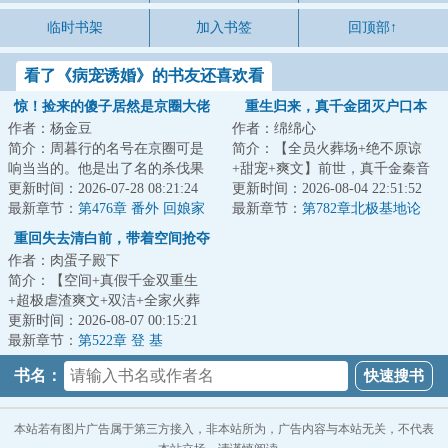
临时书架
加入书签
回顶部↑
看了《病宠诱婚》的书友还喜欢看
惊！捡来的傻子居然是京圈大佬
重生归来，真千金团灭户口本
作者：杨金豆
作者：绵绵心
简介：周暮行的名号在京圈可是
简介：【全员火葬场+绝不原谅
响当当的。他是出了名的杀伐果
+甜宠+爽文】前世，真千金秦音
断，腹黑无情，在一众兄弟里
更新时间：2026-07-28 08:21:24
认亲回家后拼命讨好付出，渴求
更新时间：2026-08-04 22:51:52
面，优秀到让人望...
最新章节：
第476章 番外 回娘家
亲情，临死前全...
最新章节：
第782章北极基地论
（下）
坛，崔游安有个人密码
重回失去清白前，带着空间抢夺
作者：肉蛋子殿下
江山
简介：【空间+真假千金双重生
+超极虐渣爽文+双洁+全家火葬
场】&lt;br/&gt;【白切黑、貌美绝
更新时间：2026-08-07 00:15:21
伦贵女+禁欲、...
最新章节：
第522章 登 基
书名：
本站若有图片广告属于第三方接入，非本站所为，广告内容与本站无关，不代表