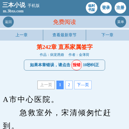
三本小说
手机版
临时
登录
注册
书架
m.3bxs.com
免费阅读
返回
菜单
上一章
查看最新章节
下一章
第242章 直系家属签字
作品：病宠诱婚
作者：金薄荷
如果本章错误，请点击
报错
10秒纠正
上一页
1
2
下—页
A市中心医院。
　　急救室外，宋清倾匆忙赶
到。