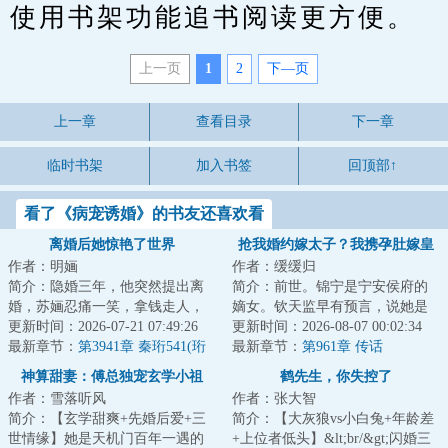
使用书架功能追书阅读更方便。
上一页
1
2
下—页
上一章
查看目录
下一章
临时书架
加入书签
回顶部↑
看了《病宠诱婚》的书友还喜欢看
离婚后她惊艳了世界
抢我婚约嫁太子？我携孕肚嫁皇
作者：明婳
作者：缓缓归
帝
简介：隐婚三年，他突然提出离
简介：前世。锦宁是宁安侯府的
婚，苏婳忍痛一笑，拿钱走人，
嫡女。钦天监早有预言，说她是
从此踏上开挂之路，修宝，鉴
更新时间：2026-07-21 07:49:26
天生凤命。人人都觉得，她会成
更新时间：2026-08-07 00:02:34
宝，轻松玩转古玩...
最新章节：
第3941章 秦珩541(珩
为未来的太子妃...
最新章节：
第961章 传话
妍)
神算甜妻：傅总独宠玄学小祖
鹤先生，你失控了
作者：雪落听风
作者：张大智
宗！
简介：【玄学甜爽+先婚后爱+三
简介：【大灰狼vs小白兔+年龄差
世情缘】她是天机门百年一遇的
+上位者低头】&lt;br/&gt;闪婚三